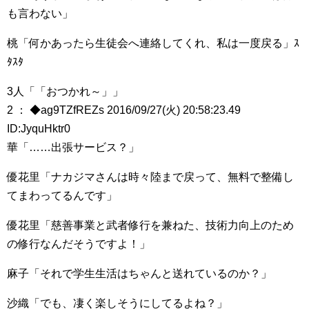
も言わない」
桃「何かあったら生徒会へ連絡してくれ、私は一度戻る」ｽ
ﾀｽﾀ
3人「「おつかれ～」」
2 ： ◆ag9TZfREZs 2016/09/27(火) 20:58:23.49
ID:JyquHktr0
華「……出張サービス？」
優花里「ナカジマさんは時々陸まで戻って、無料で整備し
てまわってるんです」
優花里「慈善事業と武者修行を兼ねた、技術力向上のため
の修行なんだそうですよ！」
麻子「それで学生生活はちゃんと送れているのか？」
沙織「でも、凄く楽しそうにしてるよね？」