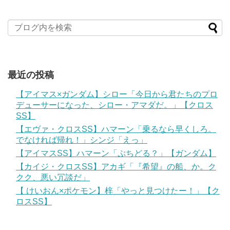
最近の投稿
【アイマス×ガンダム】シロー「今日から君たちのプロ
デューサーになった、シロー・アマダだ。」【クロス
SS】
【エヴァ・クロスSS】ハマーン「乗るなら早くしろ。
でなければ帰れ！」シンジ「えっ」
【アイマスSS】ハマーン「ぷちどる？」【ガンダム】
【カイジ・クロスSS】アカギ「『希望』の船、か。ク
クク、悪い冗談だ」
【 けいおん×ポケモン】梓「やっと見つけたー！」【ク
ロスSS】