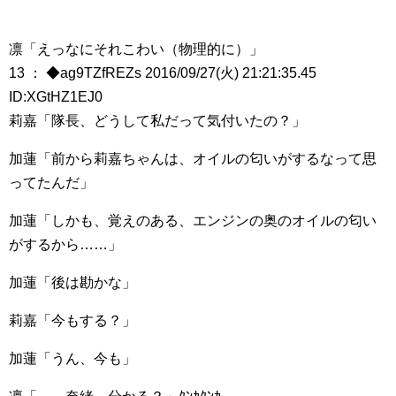
凛「えっなにそれこわい（物理的に）」
13 ： ◆ag9TZfREZs 2016/09/27(火) 21:21:35.45
ID:XGtHZ1EJ0
莉嘉「隊長、どうして私だって気付いたの？」
加蓮「前から莉嘉ちゃんは、オイルの匂いがするなって思
ってたんだ」
加蓮「しかも、覚えのある、エンジンの奥のオイルの匂い
がするから……」
加蓮「後は勘かな」
莉嘉「今もする？」
加蓮「うん、今も」