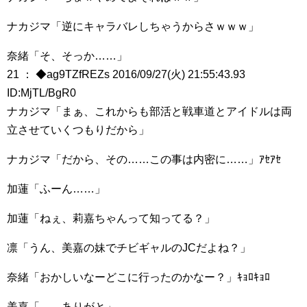
ナカジマ「逆にキャラバレしちゃうからさｗｗｗ」
奈緒「そ、そっか……」
21 ： ◆ag9TZfREZs 2016/09/27(火) 21:55:43.93
ID:MjTL/BgR0
ナカジマ「まぁ、これからも部活と戦車道とアイドルは両
立させていくつもりだから」
ナカジマ「だから、その……この事は内密に……」ｱｾｱｾ
加蓮「ふーん……」
加蓮「ねぇ、莉嘉ちゃんって知ってる？」
凛「うん、美嘉の妹でチビギャルのJCだよね？」
奈緒「おかしいなーどこに行ったのかなー？」ｷｮﾛｷｮﾛ
美嘉「……ありがと」