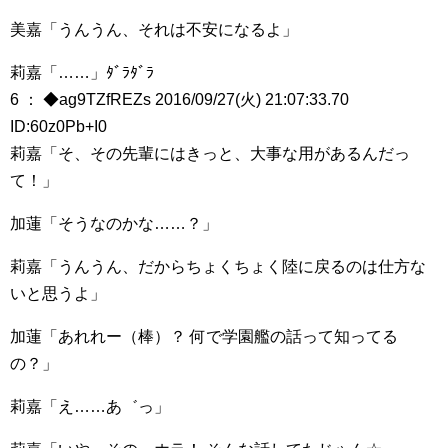
美嘉「うんうん、それは不安になるよ」
莉嘉「……」ﾀﾞﾗﾀﾞﾗ
6 ： ◆ag9TZfREZs 2016/09/27(火) 21:07:33.70
ID:60z0Pb+I0
莉嘉「そ、その先輩にはきっと、大事な用があるんだっ
て！」
加蓮「そうなのかな……？」
莉嘉「うんうん、だからちょくちょく陸に戻るのは仕方な
いと思うよ」
加蓮「あれれー（棒）？ 何で学園艦の話って知ってる
の？」
莉嘉「え……あ゛っ」