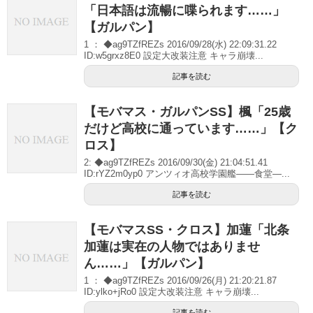
「日本語は流暢に喋られます……」
【ガルパン】
1 ： ◆ag9TZfREZs 2016/09/28(水) 22:09:31.22
ID:w5grxz8E0 設定大改装注意 キャラ崩壊...
記事を読む
【モバマス・ガルパンSS】楓「25歳
だけど高校に通っています……」【ク
ロス】
2: ◆ag9TZfREZs 2016/09/30(金) 21:04:51.41
ID:rYZ2m0yp0 アンツィオ高校学園艦――食堂―...
記事を読む
【モバマスSS・クロス】加蓮「北条
加蓮は実在の人物ではありませ
ん……」【ガルパン】
1 ： ◆ag9TZfREZs 2016/09/26(月) 21:20:21.87
ID:ylko+jRo0 設定大改装注意 キャラ崩壊...
記事を読む