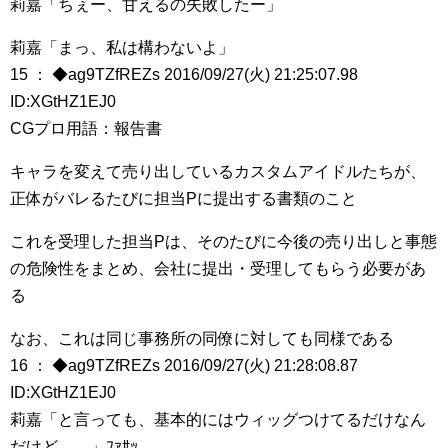
莉嘉「ちぇー、甘えるの失敗したー」
莉嘉「まっ、私は構わないよ」
15 ： ◆ag9TZfREZs 2016/09/27(火) 21:25:07.98
ID:XGtHZ1EJ0
CGプロ用語：報告書
キャラを変えて売り出しているカスタムアイドルたちが、
正体がバレるたびに担当Pに提出する書類のこと
これを受理した担当Pは、そのたびに今後の売り出しと事態
の危険性をまとめ、会社に提出・受理してもらう必要があ
る
なお、これは同じ事務所の同僚に対しても同様である
16 ： ◆ag9TZfREZs 2016/09/27(火) 21:28:08.87
ID:XGtHZ1EJ0
莉嘉「と言っても、基本的にはウィッグつけてるだけなん
だけど……」ﾌｧｻｯ