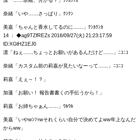
凛「……奈緒、分かる？」ｸﾝｶｸﾝｶ
奈緒「いや……さっぱり」ｸﾝｸﾝ
美嘉「ちゃんと香水してるのに……」ｸﾝｶｸﾝｶ
14 ： ◆ag9TZfREZs 2016/09/27(火) 21:23:17.59
ID:XGtHZ1EJ0
凛「ねぇ……ちょっとお願いがあるんだけど……」ﾆｺﾆｺ
奈緒「カスタム前の莉嘉が見たいなーって……」ﾆｺﾆｺ
莉嘉「えぇ～！？」
加蓮「お願い！ 報告書書くの手伝うから！」
莉嘉「お姉ちゃぁん……」ｳﾙｳﾙ
美嘉「いやwﾝﾌｯwそれくらい自分で決めてよww年上なんだ
からww」