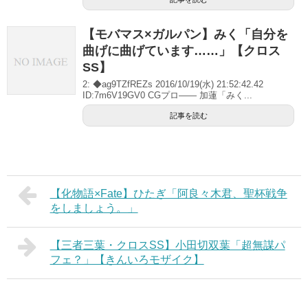
【モバマス×ガルパン】みく「自分を
曲げに曲げています……」【クロス
SS】
2: ◆ag9TZfREZs 2016/10/19(水) 21:52:42.42
ID:7m6V19GV0 CGプロ―― 加蓮「みく...
記事を読む
【化物語×Fate】ひたぎ「阿良々木君、聖杯戦争
をしましょう。」
【三者三葉・クロスSS】小田切双葉「超無謀パ
フェ？」【きんいろモザイク】