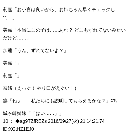
莉嘉「お小言は良いから、お姉ちゃん早くチェックし
て！」
美嘉「本当にこの子は……あれ？ どこもずれてないみたい
だけど……」
加蓮「うん、ずれてないよ？」
美嘉「」
莉嘉「」
奈緒（えっぐ！ やり口がえぐい！）
凛「ねぇ……私たちにも説明してもらえるかな？」ﾆｺﾘ
城ヶ崎姉妹「「はい……」」
10 ： ◆ag9TZfREZs 2016/09/27(火) 21:14:21.74
ID:XGtHZ1EJ0