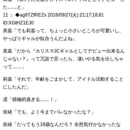
た……と」
11 ： ◆ag9TZfREZs 2016/09/27(火) 21:17:18.81
ID:XGtHZ1EJ0
美嘉「でも莉嘉って、ちょっと小さいところが可愛いし、
やっぱりギャルが似合うんだよね」
美嘉「だから『カリスマJCギャルとしてデビュー出来るん
じゃない？』って冗談で言ったら、凄いやる気を出しちゃ
って……」
莉嘉「それで、年齢をごまかして、アイドル活動すること
にしたんだ」
凛「積極的過ぎる……！」
奈緒「でも、よく今までバレなかったな？」
奈緒「だってもう18歳なんだろ？ 全然気付かなかったな