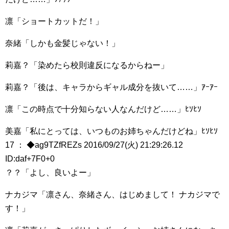
凛「ショートカットだ！」
奈緒「しかも金髪じゃない！」
莉嘉？「染めたら校則違反になるからねー」
莉嘉？「後は、キャラからギャル成分を抜いて……」ｱｰｱｰ
凛「この時点で十分知らない人なんだけど……」ﾋｿﾋｿ
美嘉「私にとっては、いつものお姉ちゃんだけどね」ﾋｿﾋｿ
17 ： ◆ag9TZfREZs 2016/09/27(火) 21:29:26.12
ID:daf+7F0+0
？？「よし、良いよー」
ナカジマ「凛さん、奈緒さん、はじめまして！ ナカジマで
す！」