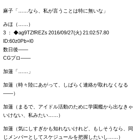
麻子「……なら、私が言うことは特に無いな」
みほ（……）
3 ： ◆ag9TZfREZs 2016/09/27(火) 21:02:57.80
ID:60z0Pb+I0
数日後――
CGプロ――
加蓮「……」
加蓮（時々陸にあがって、しばらく連絡が取れなくなる
――）
加蓮（まるで、アイドル活動のために学園艦から出なきゃ
いけない、私みたい……）
加蓮（気にしすぎかも知れないけれど、もしそうなら、同
じメンバーとしてスケジュールを把握したいし……）