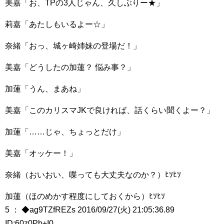
美嘉「お、TPの3人じゃん、久しぶりー★」
莉嘉「あたしもいるよー☆」
奈緒「おっ、城ヶ崎姉妹の登場だ！」
美嘉「どうしたの加蓮？ 悩み事？」
加蓮「うん、まあね」
美嘉「このカリスマJKで良ければ、話くらい聞くよー？」
加蓮「……じゃ、ちょっとだけ」
美嘉「オッケー！」
奈緒（おいおい、喋っても大丈夫なのか？）ﾋｿﾋｿ
加蓮（ほのめかす程度にしておくから）ﾋｿﾋｿ
5 ： ◆ag9TZfREZs 2016/09/27(火) 21:05:36.89
ID:60z0Pb+I0