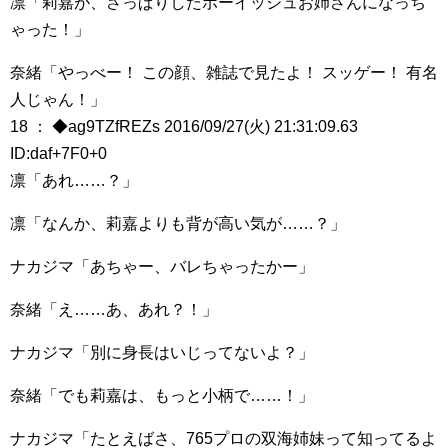
凛「莉嘉が、さっぱりしたボーイッシュお姉さんになっち
ゃった！」
奈緒「やっべー！ この顔、雑誌で見たよ！ スッゲー！ 有名
人じゃん！」
18 ： ◆ag9TZfREZs 2016/09/27(火) 21:31:09.63
ID:daf+7F0+0
凛「あれ……？」
凛「なんか、莉嘉よりも背が高い気が……？」
ナカジマ「あちゃー、バレちゃったかー」
奈緒「え……あ、あれ？！」
ナカジマ「別に身長はいじってないよ？」
奈緒「でも莉嘉は、もっと小柄で……！」
ナカジマ「たとえばさ、765プロの双海姉妹って知ってるよ