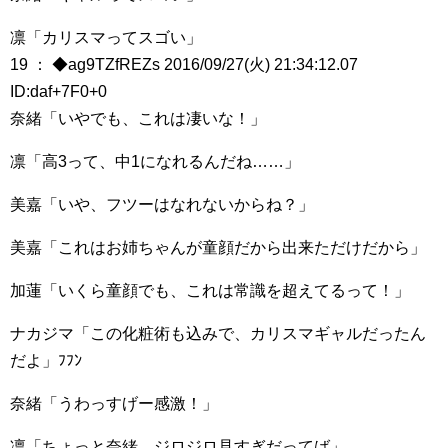
凛「カリスマってスゴい」
19 ： ◆ag9TZfREZs 2016/09/27(火) 21:34:12.07
ID:daf+7F0+0
奈緒「いやでも、これは凄いな！」
凛「高3って、中1になれるんだね……」
美嘉「いや、フツーはなれないからね？」
美嘉「これはお姉ちゃんが童顔だから出来ただけだから」
加蓮「いくら童顔でも、これは常識を超えてるって！」
ナカジマ「この化粧術も込みで、カリスマギャルだったん
だよ」ﾌﾌﾝ
奈緒「うわっすげー感激！」
凛「ちょっと奈緒、ジロジロ見すぎだってば」