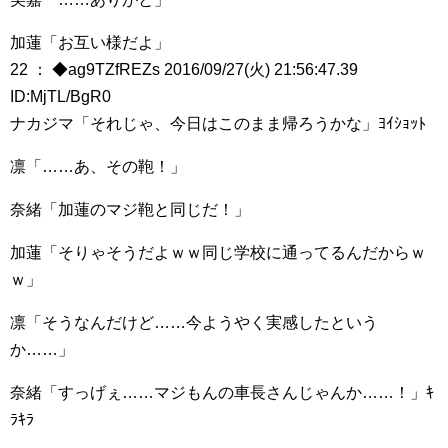
加蓮「お互い様だよ」
22 ： ◆ag9TZfREZs 2016/09/27(火) 21:56:47.39
ID:MjTL/BgR0
ナカジマ「それじゃ、今日はこのまま帰ろうかな」ﾖｲｼｮｯﾄ
凛「……あ、その鞄！」
奈緒「加蓮のマジ鞄と同じだ！」
加蓮「そりゃそうだよｗｗ同じ学校に通ってるんだからｗ
ｗ」
凛「そうなんだけど……今ようやく実感したという
か……」
奈緒「すっげぇ……マジもんの車長さんじゃんか……！」ｷ
ﾗｷﾗ