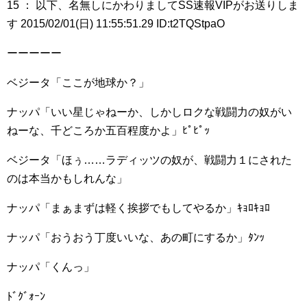
15 ： 以下、名無しにかわりましてSS速報VIPがお送りしま
す 2015/02/01(日) 11:55:51.29 ID:t2TQStpaO
ーーーーー
ベジータ「ここが地球か？」
ナッパ「いい星じゃねーか、しかしロクな戦闘力の奴がい
ねーな、千どころか五百程度かよ」ﾋﾟﾋﾟｯ
ベジータ「ほぅ……ラディッツの奴が、戦闘力１にされた
のは本当かもしれんな」
ナッパ「まぁまずは軽く挨拶でもしてやるか」ｷｮﾛｷｮﾛ
ナッパ「おうおう丁度いいな、あの町にするか」ﾀﾝｯ
ナッパ「くんっ」
ﾄﾞｸﾞｫｰﾝ