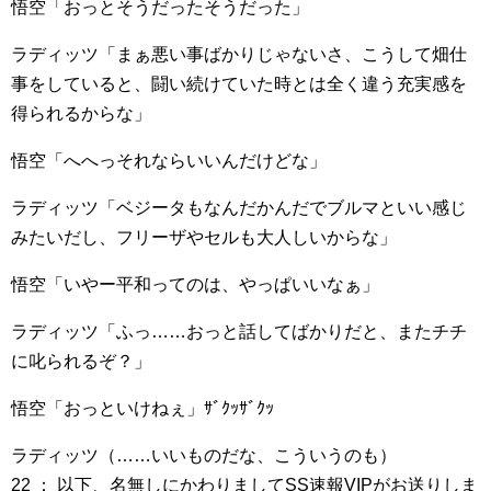
悟空「おっとそうだったそうだった」
ラディッツ「まぁ悪い事ばかりじゃないさ、こうして畑仕
事をしていると、闘い続けていた時とは全く違う充実感を
得られるからな」
悟空「へへっそれならいいんだけどな」
ラディッツ「ベジータもなんだかんだでブルマといい感じ
みたいだし、フリーザやセルも大人しいからな」
悟空「いやー平和ってのは、やっぱいいなぁ」
ラディッツ「ふっ……おっと話してばかりだと、またチチ
に叱られるぞ？」
悟空「おっといけねぇ」ｻﾞｸｯｻﾞｸｯ
ラディッツ（……いいものだな、こういうのも）
22 ： 以下、名無しにかわりましてSS速報VIPがお送りしま