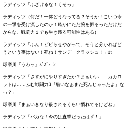
ラディッツ「ふざけるな！くそっ」
ラディッツ（何だ！一体どうなってる？そうか！こいつ今
の一撃を受け流したのか！確かにただ腕を振るっただけだ
からな、戦闘力１でも生き残る可能性はある）
ラディッツ「ふん！ビビらせやがって、そうと分かればど
うという事はない！死ね！サンデークラッシュ！」ｶｯ
球磨川『うわっ』ｽﾞｽﾞｫｰﾝ
ラディッツ「さすがにやりすぎたか？まぁいい……カカロ
ットは……ふむ戦闘力3『酷いなぁまた死んじゃったよ』な
っ？」
球磨川『まぁいきなり殺されるくらい慣れてるけどね』
ラディッツ「バカな！今のは直撃だったはず！」