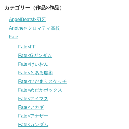
カテゴリー（作品×作品）
AngelBeats!×刃牙
Another×クロマティ高校
Fate
Fate×FF
Fate×Gガンダム
Fate×けいおん
Fate×とある魔術
Fate×ひだまりスケッチ
Fate×めだかボックス
Fate×アイマス
Fate×アカギ
Fate×アナザー
Fate×ガンダム