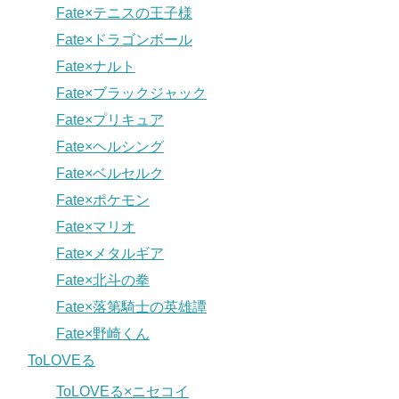
Fate×テニスの王子様
Fate×ドラゴンボール
Fate×ナルト
Fate×ブラックジャック
Fate×プリキュア
Fate×ヘルシング
Fate×ベルセルク
Fate×ポケモン
Fate×マリオ
Fate×メタルギア
Fate×北斗の拳
Fate×落第騎士の英雄譚
Fate×野崎くん
ToLOVEる
ToLOVEる×ニセコイ