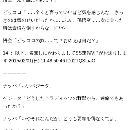
ピッコロ「……全くと言っていいほど気を感じんな、さっ
きのは気のせいだったか……ふん、孫悟空……次に会った
時は貴様を倒すからな」ﾄﾞﾋｭﾝ
悟空「ピッコロの奴……で？おめぇは何だ？」
14 ： 以下、名無しにかわりましてSS速報VIPがお送りしま
す 2015/02/01(日) 11:48:50.46 ID:t2TQStpaO
ーーーーー
ナッパ「おいベジータ」
ベジータ「どうした？ラディッツの野郎から、連絡でもあ
ったか？」
ナッパ「いやそれなんだが、どうも要領を得なくてよ」