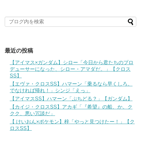
最近の投稿
【アイマス×ガンダム】シロー「今日から君たちのプロ
デューサーになった、シロー・アマダだ。」【クロス
SS】
【エヴァ・クロスSS】ハマーン「乗るなら早くしろ。
でなければ帰れ！」シンジ「えっ」
【アイマスSS】ハマーン「ぷちどる？」【ガンダム】
【カイジ・クロスSS】アカギ「『希望』の船、か。ク
クク、悪い冗談だ」
【 けいおん×ポケモン】梓「やっと見つけたー！」【ク
ロスSS】