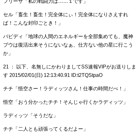
フリーザ「私の戦闘力は……１です」
セル「畜生！畜生！完全体にぃ！完全体になりさえすれ
ば！こんな封印ごとき！」
バビディ「地球の人間のエネルギーを全部集めても、魔神
ブウは復活出来そうにないなぁ、仕方ない他の星に行こう
か」
21 ： 以下、名無しにかわりましてSS速報VIPがお送りしま
す 2015/02/01(日) 12:13:40.91 ID:t2TQStpaO
チチ「悟空さー！ラディッツさん！仕事の時間だべ！」
悟空「おう分かったチチ！そんじゃ行くかラディッツ」
ラディッツ「そうだな」
チチ「二人とも頑張ってくるだよー」