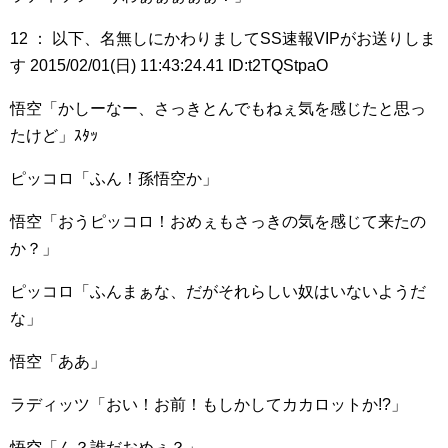
12 ： 以下、名無しにかわりましてSS速報VIPがお送りしま
す 2015/02/01(日) 11:43:24.41 ID:t2TQStpaO
悟空「かしーなー、さっきとんでもねぇ気を感じたと思っ
たけど」ｽﾀｯ
ピッコロ「ふん！孫悟空か」
悟空「おうピッコロ！おめぇもさっきの気を感じて来たの
か？」
ピッコロ「ふんまぁな、だがそれらしい奴はいないようだ
な」
悟空「ああ」
ラディッツ「おい！お前！もしかしてカカロットか!?」
悟空「ん？誰だおめぇ？」