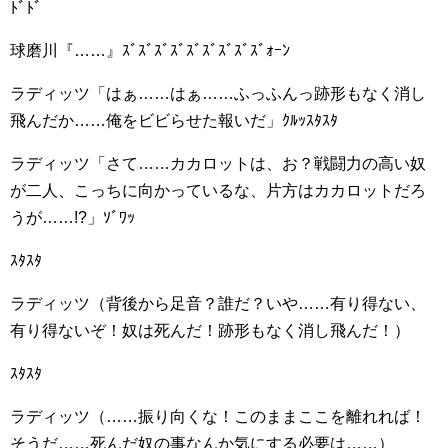
ﾄﾞﾄﾞ
球磨川『……』ｽﾞｽﾞｽﾞｽﾞｽﾞｽﾞｽﾞｽﾞｽﾞｫｰﾝ
ラディッツ「はぁ……はぁ……ふっふんっ跡形もなく消し
飛んだか……俺をビビらせた報いだ」ｸﾙｯｽﾀｽﾀ
ラディッツ「さて……カカロットは、お？戦闘力の高い奴
が二人、こっちに向かっているな、片方はカカロットだろ
うが……!?」ｿﾞﾜｯ
ｽﾀｽﾀ
ラディッツ（背後から足音？誰だ？いや……有り得ない、
有り得ないぞ！奴は死んだ！跡形もなく消し飛んだ！）
ｽﾀｽﾀ
ラディッツ（……振り向くな！このままここを離れれば！
そうだ……死んだ奴の事なんか気にする必要は……）