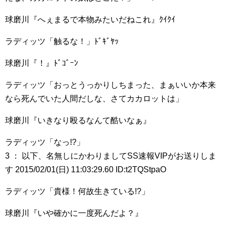
球磨川『へぇまるで本物みたいだねこれ』ｸｲｸｲ
ラディッツ「触るな！」ﾄﾞｷﾞﾔｯ
球磨川『！』ﾄﾞｺﾞｰﾝ
ラディッツ「おっとうっかりしちまった、まぁいいか本来
なら死んでいた人間だしな、さてカカロットは」
球磨川『いきなり殴るなんて酷いなぁ』
ラディッツ「なっ!?」
3 ： 以下、名無しにかわりましてSS速報VIPがお送りしま
す 2015/02/01(日) 11:03:29.60 ID:t2TQStpaO
ラディッツ「貴様！何故生きている!?」
球磨川『いや確かに一度死んだよ？』