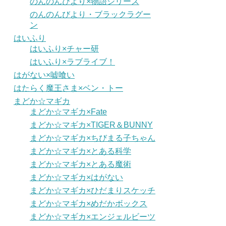
のんのんびより×物語シリーズ
のんのんびより・ブラックラグー
ン
はいふり
はいふり×チャー研
はいふり×ラブライブ！
はがない×嘘喰い
はたらく魔王さま×ベン・トー
まどか☆マギカ
まどか☆マギカ×Fate
まどか☆マギカ×TIGER＆BUNNY
まどか☆マギカ×ちびまる子ちゃん
まどか☆マギカ×とある科学
まどか☆マギカ×とある魔術
まどか☆マギカ×はがない
まどか☆マギカ×ひだまりスケッチ
まどか☆マギカ×めだかボックス
まどか☆マギカ×エンジェルビーツ