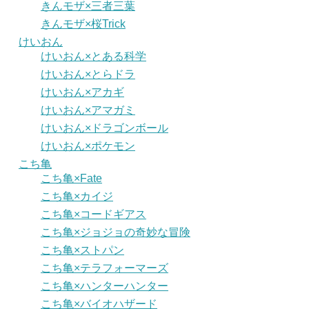
きんモザ×三者三葉
きんモザ×桜Trick
けいおん
けいおん×とある科学
けいおん×とらドラ
けいおん×アカギ
けいおん×アマガミ
けいおん×ドラゴンボール
けいおん×ポケモン
こち亀
こち亀×Fate
こち亀×カイジ
こち亀×コードギアス
こち亀×ジョジョの奇妙な冒険
こち亀×ストパン
こち亀×テラフォーマーズ
こち亀×ハンターハンター
こち亀×バイオハザード