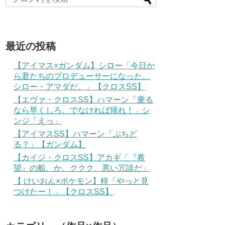
最近の投稿
【アイマス×ガンダム】シロー「今日か
ら君たちのプロデューサーになった、
シロー・アマダだ。」【クロスSS】
【エヴァ・クロスSS】ハマーン「乗る
なら早くしろ。でなければ帰れ！」シ
ンジ「えっ」
【アイマスSS】ハマーン「ぷちど
る？」【ガンダム】
【カイジ・クロスSS】アカギ「『希
望』の船、か。ククク、悪い冗談だ」
【 けいおん×ポケモン】梓「やっと見
つけたー！」【クロスSS】