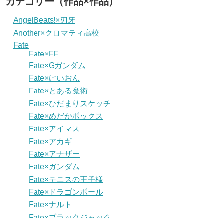
カテゴリー（作品×作品）
AngelBeats!×刃牙
Another×クロマティ高校
Fate
Fate×FF
Fate×Gガンダム
Fate×けいおん
Fate×とある魔術
Fate×ひだまりスケッチ
Fate×めだかボックス
Fate×アイマス
Fate×アカギ
Fate×アナザー
Fate×ガンダム
Fate×テニスの王子様
Fate×ドラゴンボール
Fate×ナルト
Fate×ブラックジャック