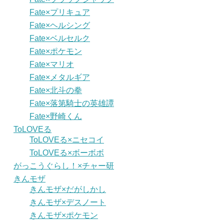
Fate×プリキュア
Fate×ヘルシング
Fate×ベルセルク
Fate×ポケモン
Fate×マリオ
Fate×メタルギア
Fate×北斗の拳
Fate×落第騎士の英雄譚
Fate×野崎くん
ToLOVEる
ToLOVEる×ニセコイ
ToLOVEる×ボーボボ
がっこうぐらし！×チャー研
きんモザ
きんモザ×だがしかし
きんモザ×デスノート
きんモザ×ポケモン