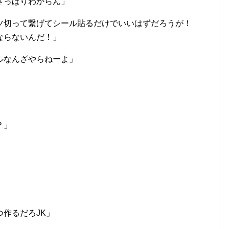
さっぱりわからん」
ツ切って繋げてシール貼るだけでいいはずだろうが！
ならないんだ！」
ルなんざやらねーよ」
？」
作るだろJK」