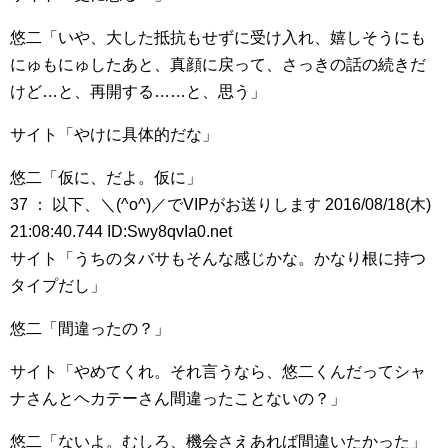
悠二「いや、大した抵抗もせずに受け入れ、嬉しそうにも
にゅもにゅしたあと、真顔に戻って、さっきの話の続きだ
けど…と、再開する……と、思う」
サイト「やけに具体的だな」
悠二「仮に、だよ。仮に」
37 ： 以下、＼(^o^)／でVIPがお送りします 2016/08/18(木)
21:08:40.744 ID:Swy8qvIa0.net
サイト「うちのタバサもそんな感じかな。かなり根に持つ
タイプだし」
悠二「間違ったの？」
サイト「やめてくれ。それ言うなら、悠二くんだってシャ
ナさんとヘカテーさん間違ったことないの？」
悠二「ないよ。むしろ、機会さえあれば間違いたかった」