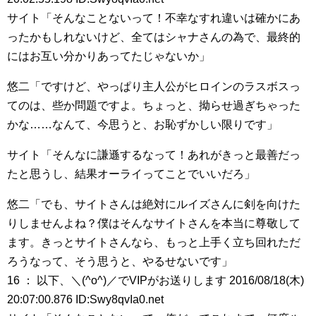
サイト「そんなことないって！不幸なすれ違いは確かにあ
ったかもしれないけど、全てはシャナさんの為で、最終的
にはお互い分かりあってたじゃないか」
悠二「ですけど、やっぱり主人公がヒロインのラスボスっ
てのは、些か問題ですよ。ちょっと、拗らせ過ぎちゃった
かな……なんて、今思うと、お恥ずかしい限りです」
サイト「そんなに謙遜するなって！あれがきっと最善だっ
たと思うし、結果オーライってことでいいだろ」
悠二「でも、サイトさんは絶対にルイズさんに剣を向けた
りしませんよね？僕はそんなサイトさんを本当に尊敬して
ます。きっとサイトさんなら、もっと上手く立ち回れただ
ろうなって、そう思うと、やるせないです」
16 ： 以下、＼(^o^)／でVIPがお送りします 2016/08/18(木)
20:07:00.876 ID:Swy8qvIa0.net