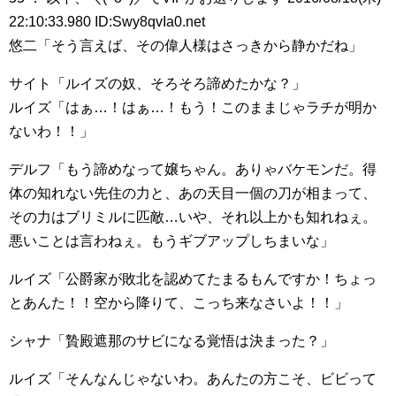
22:10:33.980 ID:Swy8qvIa0.net
悠二「そう言えば、その偉人様はさっきから静かだね」
サイト「ルイズの奴、そろそろ諦めたかな？」
ルイズ「はぁ…！はぁ…！もう！このままじゃラチが明か
ないわ！！」
デルフ「もう諦めなって嬢ちゃん。ありゃバケモンだ。得
体の知れない先住の力と、あの天目一個の刀が相まって、
その力はブリミルに匹敵…いや、それ以上かも知れねぇ。
悪いことは言わねぇ。もうギブアップしちまいな」
ルイズ「公爵家が敗北を認めてたまるもんですか！ちょっ
とあんた！！空から降りて、こっち来なさいよ！！」
シャナ「贄殿遮那のサビになる覚悟は決まった？」
ルイズ「そんなんじゃないわ。あんたの方こそ、ビビって