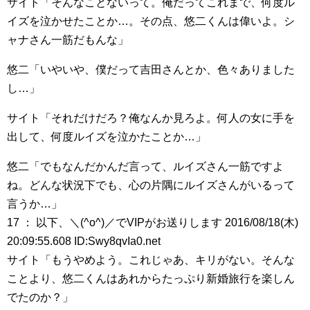
サイト「そんなことないって。俺だってこれまで、何度ル
イズを泣かせたことか…。その点、悠二くんは偉いよ。シ
ャナさん一筋だもんな」
悠二「いやいや、僕だって吉田さんとか、色々ありました
し…」
サイト「それだけだろ？俺なんか見ろよ。何人の女に手を
出して、何度ルイズを泣かたことか…」
悠二「でもなんだかんだ言って、ルイズさん一筋ですよ
ね。どんな状況下でも、心の片隅にルイズさんがいるって
言うか…」
17 ： 以下、＼(^o^)／でVIPがお送りします 2016/08/18(木)
20:09:55.608 ID:Swy8qvIa0.net
サイト「もうやめよう。これじゃあ、キリがない。そんな
ことより、悠二くんはあれからたっぷり新婚旅行を楽しん
でたのか？」