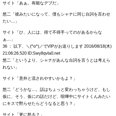
サイト「あぁ。有能なデブだ」
悠二「彼みたいになって、僕もシャナに同じ台詞を言わせ
たい…」
サイト「ひ、人には、得て不得手ってのがあるからな
ぁ…」
36 ： 以下、＼(^o^)／でVIPがお送りします 2016/08/18(木)
21:06:26.520 ID:Swy8qvIa0.net
悠二「というより、シャナがあんな台詞を言うとは考えら
れない」
サイト「意外と流されやすいかもよ？」
悠二「どうかな…。話はちょっと変わっちゃうけど、もし
仮に、そう、仮にの話だけど、喧嘩中にサイトくんみたい
にキスで黙らせたらどうなると思う？」
サイト「更に怒る？」