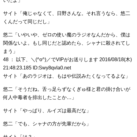
いたよ」
サイト「俺じゃなくて、日野さんな。それ言うなら、悠二
くんだって同じだし」
悠二「いやいや、ゼロの使い魔のラジオなんだから、僕は
関係ないよ。もし同じだと認めたら、シャナに殺されてし
まう」
48 ： 以下、＼(^o^)／でVIPがお送りします 2016/08/18(木)
21:48:23.185 ID:Swy8qvIa0.net
サイト「あのラジオは、もはや伝説みたくなってるよな」
悠二「そうだね。舌っ足らずなくぎゅ様と君の掛け合いが
何人中毒者を排出したことか…」
サイト「やっぱり、ルイズは最高だな」
悠二「でも、シャナの方が先輩だから」
サイト「は？」