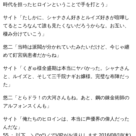
時代を担ったヒロインということで手を打とう」
サイト「たしかに、シャナさん好きとルイズ好きが喧嘩し
てるところなんて誰も見たくないだろうからな。お互い、
棲み分けていこう」
悠二「当時は派閥が分かれていたみたいだけど、今じゃ纏
めて釘宮病患者だからね」
サイト「くぎゅ様全盛期は本当にヤバかった。シャナさん
と、ルイズと、そして三千院ナギお嬢様。完璧な布陣だっ
た」
悠二「とらドラ！の大河さんもね。あと、鋼の錬金術師の
アルフォンスくんも」
サイト「俺たちのヒロインは、本当に声優界の偉人だった
んだな」
55 ： 以下、＼(^o^)／でVIPがお送りします 2016/08/18(木)