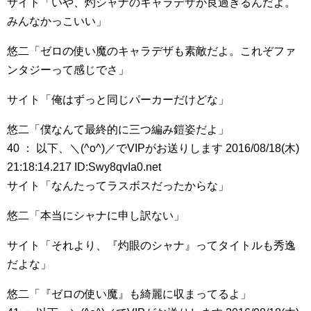
サイト「いや、灼シャナのキャラデザが良過ぎるんだよ。
みんなかっこいい」
悠二「ゼロの使い魔のキャラデザも素敵だよ。これぞファ
ンタジーって感じでさ」
サイト「俺はずっと同じパーカーだけどな」
悠二「僕なんて最終的に三つ編み鎧姿だよ」
40 ： 以下、＼(^o^)／でVIPがお送りします 2016/08/18(木)
21:18:14.217 ID:Swy8qvIa0.net
サイト「なんたってラスボスだったからな」
悠二「本当にシャナに申し訳ない」
サイト「それより、『灼眼のシャナ』ってタイトルも秀逸
だよな」
悠二「『ゼロの使い魔』も綺麗に収まってるよ」