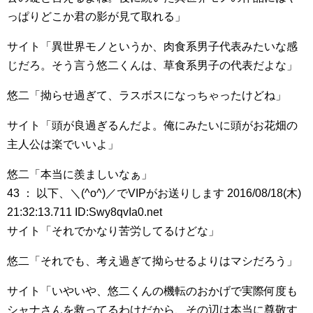
っぱりどこか君の影が見て取れる」
サイト「異世界モノというか、肉食系男子代表みたいな感
じだろ。そう言う悠二くんは、草食系男子の代表だよな」
悠二「拗らせ過ぎて、ラスボスになっちゃったけどね」
サイト「頭が良過ぎるんだよ。俺にみたいに頭がお花畑の
主人公は楽でいいよ」
悠二「本当に羨ましいなぁ」
43 ： 以下、＼(^o^)／でVIPがお送りします 2016/08/18(木)
21:32:13.711 ID:Swy8qvIa0.net
サイト「それでかなり苦労してるけどな」
悠二「それでも、考え過ぎて拗らせるよりはマシだろう」
サイト「いやいや、悠二くんの機転のおかげで実際何度も
シャナさんを救ってるわけだから、その辺は本当に尊敬す