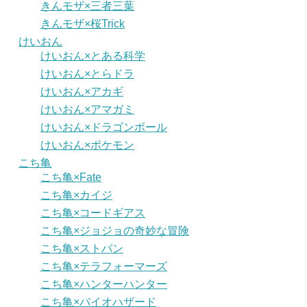
きんモザ×三者三葉
きんモザ×桜Trick
けいおん
けいおん×とある科学
けいおん×とらドラ
けいおん×アカギ
けいおん×アマガミ
けいおん×ドラゴンボール
けいおん×ポケモン
こち亀
こち亀×Fate
こち亀×カイジ
こち亀×コードギアス
こち亀×ジョジョの奇妙な冒険
こち亀×ストパン
こち亀×テラフォーマーズ
こち亀×ハンターハンター
こち亀×バイオハザード