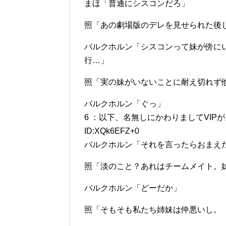
まほ「普通にシスコンだろ」
照「あの劇場版のデレを見せられた後
バルクホルン「シスコンって妹が傍に
行…」
照「実の妹がいないことに耐え切れず
バルクホルン「ぐっ」
6 ：以下、名無しにかわりましてVIPがお送りしま
ID:XQk6EFZ+0
バルクホルン「それを言ったらおまえ
照「淡のこと？あれはチームメイト。
バルクホルン「どーだか」
照「そもそも私たち姉妹は仲悪いし。