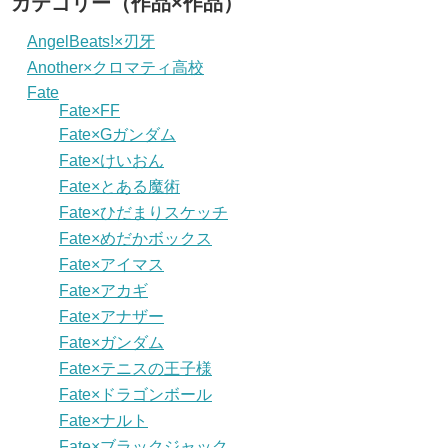
カテゴリー（作品×作品）
AngelBeats!×刃牙
Another×クロマティ高校
Fate
Fate×FF
Fate×Gガンダム
Fate×けいおん
Fate×とある魔術
Fate×ひだまりスケッチ
Fate×めだかボックス
Fate×アイマス
Fate×アカギ
Fate×アナザー
Fate×ガンダム
Fate×テニスの王子様
Fate×ドラゴンボール
Fate×ナルト
Fate×ブラックジャック