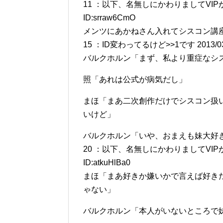
11 ：以下、名無しにかわりましてVIPがお送りし
ID:srraw6CmO
メンツにあかねさん入れてシスコン講
15 ：ID変わってるけど>>1です 2013/03/27(
バルクホルン「まず、私より重症なシス
照「あれは公式が病気だし」
まほ「まあ二次創作だけでシスコン扱
いけど」
バルクホルン「いや、おまえも妹大好
20 ：以下、名無しにかわりましてVIPがお送りし
ID:atkuHlBa0
まほ「まあ好きか嫌いかで言えば好き
ゃない」
バルクホルン「本人がいないところで