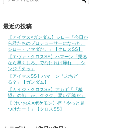
最近の投稿
【アイマス×ガンダム】シロー「今日か
ら君たちのプロデューサーになった、
シロー・アマダだ。」【クロスSS】
【エヴァ・クロスSS】ハマーン「乗る
なら早くしろ。でなければ帰れ！」シ
ンジ「えっ」
【アイマスSS】ハマーン「ぷちど
る？」【ガンダム】
【カイジ・クロスSS】アカギ「『希
望』の船、か。ククク、悪い冗談だ」
【 けいおん×ポケモン】梓「やっと見
つけたー！」【クロスSS】