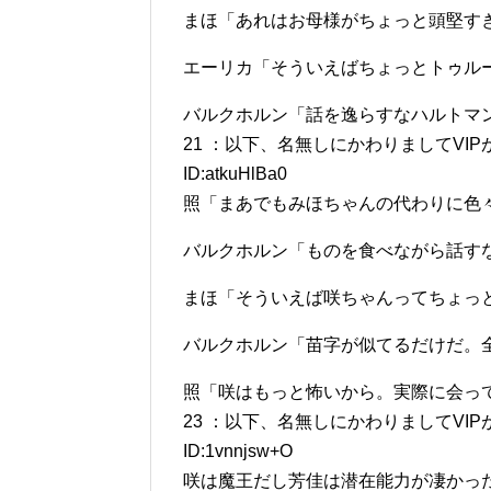
まほ「あれはお母様がちょっと頭堅す
エーリカ「そういえばちょっとトゥル
バルクホルン「話を逸らすなハルトマ
21 ：以下、名無しにかわりましてVIPがお送りし
ID:atkuHlBa0
照「まあでもみほちゃんの代わりに色々と
バルクホルン「ものを食べながら話す
まほ「そういえば咲ちゃんってちょっ
バルクホルン「苗字が似てるだけだ。
照「咲はもっと怖いから。実際に会っ
23 ：以下、名無しにかわりましてVIPがお送りし
ID:1vnnjsw+O
咲は魔王だし芳佳は潜在能力が凄かっ