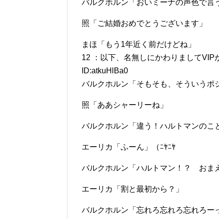
バルクホルン「おいミーナの声色で言
照「ご結婚おめでとうございます」
まほ「もう1年近く前だけどね」
12 ：以下、名無しにかわりましてVIPがお送りし
ID:atkuHlBa0
バルクホルン「そもそも、そういうポ
照「ああシャーリーね」
バルクホルン「違う！ハルトマンのこ
エーリカ「ふーん」（ﾆﾔﾆﾔ
バルクホルン「ハルトマン！？ おま
エーリカ「割と最初から？」
バルクホルン「忘れろ忘れろ忘れろー