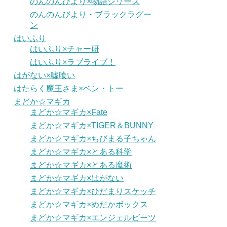
のんのんびより×物語シリーズ
のんのんびより・ブラックラグー
ン
はいふり
はいふり×チャー研
はいふり×ラブライブ！
はがない×嘘喰い
はたらく魔王さま×ベン・トー
まどか☆マギカ
まどか☆マギカ×Fate
まどか☆マギカ×TIGER＆BUNNY
まどか☆マギカ×ちびまる子ちゃん
まどか☆マギカ×とある科学
まどか☆マギカ×とある魔術
まどか☆マギカ×はがない
まどか☆マギカ×ひだまりスケッチ
まどか☆マギカ×めだかボックス
まどか☆マギカ×エンジェルビーツ