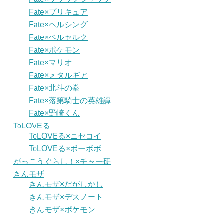
Fate×プリキュア
Fate×ヘルシング
Fate×ベルセルク
Fate×ポケモン
Fate×マリオ
Fate×メタルギア
Fate×北斗の拳
Fate×落第騎士の英雄譚
Fate×野崎くん
ToLOVEる
ToLOVEる×ニセコイ
ToLOVEる×ボーボボ
がっこうぐらし！×チャー研
きんモザ
きんモザ×だがしかし
きんモザ×デスノート
きんモザ×ポケモン