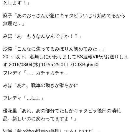
とします！」
麻子「あのおっさんが急にキャタピラいじり始めてるから
無理だ…」
みほ「あーもうなんなんですか！？」
沙織「こんなに焦ってるみぽりん初めてみた…」
20 ： 以下、名無しにかわりましてSS速報VIPがお送りしま
す 2016/08/04(木) 10:55:25.01 ID:DJXBq6mi0
フレディ「…」カチャカチャ…
みほ「あれ、戦車の動きが滑らかに
フレディ「…にこ」
優花里「あれ、あの部分てたしかキャタピラ後部の消耗
品…新しいのに変わってますよ！」
沙織「敵が敵の戦車の修理してるんだけど…」