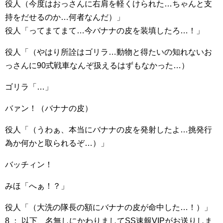
役人（今度はおっさんに右肩を軽くけられた…ちゃんと支
持をだせるのか…何者なんだ）」
役人「ってまてまて…今バナナの皮を装填したろ…！」
役人「（やはり所詮はゴリラ…動物と得たいの知れないお
っさんに90式戦車なんぞ扱えるはずもなかった…）
ゴリラ「…」
バァン！（バナナの皮）
役人「（うわぁ、本当にバナナの皮を発射したよ…挑発行
為か何かと取られるぞ…）」
バッチィン！
みほ「へぁ！？」
役人「（大洗の隊長の額にバナナの皮が命中した…！）」
8 ： 以下、名無しにかわりましてSS速報VIPがお送りしま