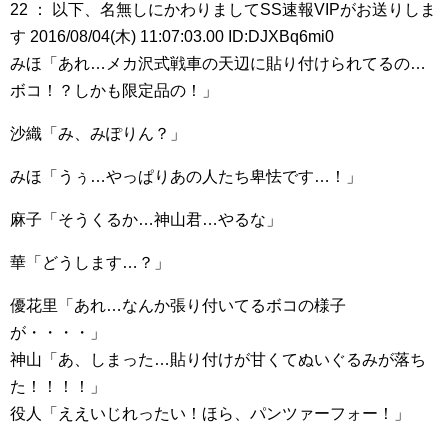
22 ： 以下、名無しにかわりましてSS速報VIPがお送りしま
す 2016/08/04(木) 11:07:03.00 ID:DJXBq6mi0
みほ「あれ…メカ沢式戦車の天辺に貼り付けられてるの…
ボコ！？しかも限定品の！」
沙織「み、みぽりん？」
みほ「うぅ…やっぱりあの人たち卑怯です…！」
麻子「そうくるか…神山君…やるな」
華「どうします…？」
優花里「あれ…なんか張り付いてるボコの様子
が・・・・」
神山「あ、しまった…貼り付けが甘くてぬいぐるみが落ち
た！！！！」
役人「ええいじれったい！ほら、パンツァーフォー！」