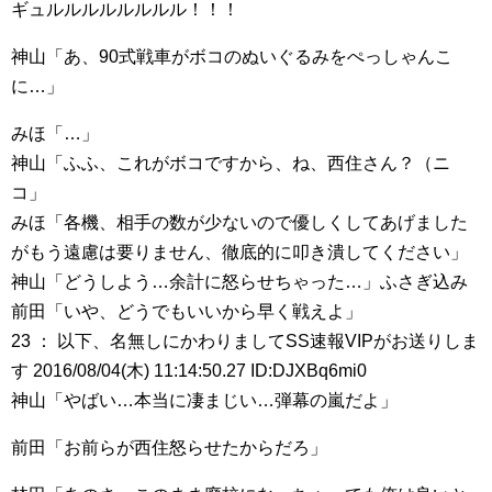
ギュルルルルルルルル！！！
神山「あ、90式戦車がボコのぬいぐるみをぺっしゃんこ
に…」
みほ「…」
神山「ふふ、これがボコですから、ね、西住さん？（ニ
コ」
みほ「各機、相手の数が少ないので優しくしてあげました
がもう遠慮は要りません、徹底的に叩き潰してください」
神山「どうしよう…余計に怒らせちゃった…」ふさぎ込み
前田「いや、どうでもいいから早く戦えよ」
23 ： 以下、名無しにかわりましてSS速報VIPがお送りしま
す 2016/08/04(木) 11:14:50.27 ID:DJXBq6mi0
神山「やばい…本当に凄まじい…弾幕の嵐だよ」
前田「お前らが西住怒らせたからだろ」