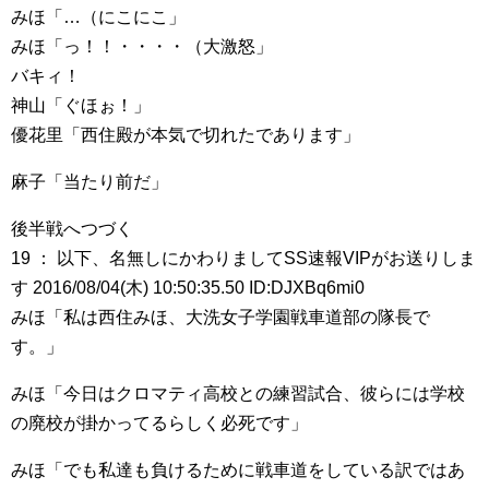
みほ「…（にこにこ」
みほ「っ！！・・・・（大激怒」
バキィ！
神山「ぐほぉ！」
優花里「西住殿が本気で切れたであります」
麻子「当たり前だ」
後半戦へつづく
19 ： 以下、名無しにかわりましてSS速報VIPがお送りしま
す 2016/08/04(木) 10:50:35.50 ID:DJXBq6mi0
みほ「私は西住みほ、大洗女子学園戦車道部の隊長で
す。」
みほ「今日はクロマティ高校との練習試合、彼らには学校
の廃校が掛かってるらしく必死です」
みほ「でも私達も負けるために戦車道をしている訳ではあ