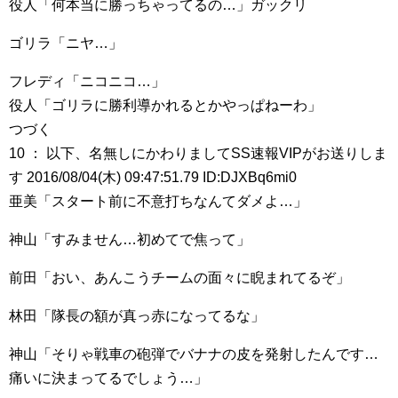
役人「何本当に勝っちゃってるの…」ガックリ
ゴリラ「ニヤ…」
フレディ「ニコニコ…」
役人「ゴリラに勝利導かれるとかやっぱねーわ」
つづく
10 ： 以下、名無しにかわりましてSS速報VIPがお送りしま
す 2016/08/04(木) 09:47:51.79 ID:DJXBq6mi0
亜美「スタート前に不意打ちなんてダメよ…」
神山「すみません…初めてで焦って」
前田「おい、あんこうチームの面々に睨まれてるぞ」
林田「隊長の額が真っ赤になってるな」
神山「そりゃ戦車の砲弾でバナナの皮を発射したんです…
痛いに決まってるでしょう…」