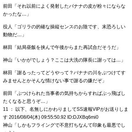
前田「それ以前によく発射したバナナの皮が粉々にならな
かったな…」
役人「ゴリラの的確な操縦センスのお陰です、末恐ろしい
動物だ…」
林田「結局昼飯を挟んで午後からまた再試合だそうだ」
神山「いかがでしょう？ここは大洗の隊長に謝っては…」
林田「謝るったってどうやって？バナナの川をぶつけてす
みませんとかそんな情けない事で謝るの嫌だぞ」
前田「ぶつけられた当事者の気持ちからすればぶっ飛ばし
たくなると思うぞ…」
11 ： 以下、名無しにかわりましてSS速報VIPがお送りしま
す 2016/08/04(木) 09:55:50.92 ID:DJXBq6mi0
神山「しかもフライングで不意打ちなんて印象も最悪でし