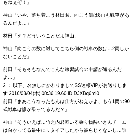
もねぇぞ！」
神山「いや、落ち着こう林田君、向こう側は8両も戦車があ
るんだよ…」
林田「え？どういうことだよ神山」
神山「向こうの数に対してこちら側の戦車の数は…2両しか
ないことだ」
前田「そもそもなんでこんな練習試合の申請が通るんだ
よ…」
2 ： 以下、名無しにかわりましてSS速報VIPがお送りしま
す 2016/08/04(木) 08:36:19.60 ID:DJXBq6mi0
前田「まあこうなったもんは仕方がねえがよ、もう1両の90
式戦車は誰が乗ってるんだ？」
神山「そういえば…竹之内君率いる乗り物酔いさんチーム
は向かってる最中にリタイアしたから彼らじゃないし…誰