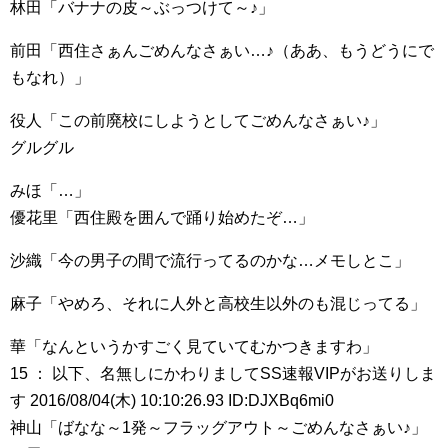
林田「バナナの皮～ぶっつけて～♪」
前田「西住さぁんごめんなさぁい…♪（ああ、もうどうにで
もなれ）」
役人「この前廃校にしようとしてごめんなさぁい♪」
グルグル
みほ「…」
優花里「西住殿を囲んで踊り始めたぞ…」
沙織「今の男子の間で流行ってるのかな…メモしとこ」
麻子「やめろ、それに人外と高校生以外のも混じってる」
華「なんというかすごく見ていてむかつきますわ」
15 ： 以下、名無しにかわりましてSS速報VIPがお送りしま
す 2016/08/04(木) 10:10:26.93 ID:DJXBq6mi0
神山「ばなな～1発～フラッグアウト～ごめんなさぁい♪」