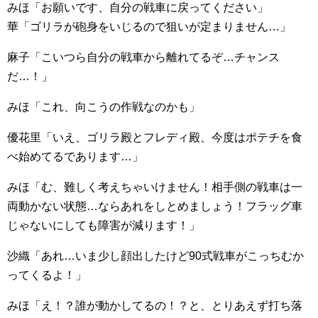
みほ「お願いです、自分の戦車に戻ってください」
華「ゴリラが砲身をいじるので狙いが定まりません…」
麻子「こいつら自分の戦車から離れてるぞ…チャンス
だ…！」
みほ「これ、向こうの作戦なのかも」
優花里「いえ、ゴリラ殿とフレディ殿、今度はポテチを食
べ始めてるであります…」
みほ「む、難しく考えちゃいけません！相手側の戦車は一
両動かない状態…ならあれをしとめましょう！フラッグ車
じゃないにしても障害が減ります！」
沙織「あれ…いま少し顔出したけど90式戦車がこっちむか
ってくるよ！」
みほ「え！？誰が動かしてるの！？と、とりあえず打ち落