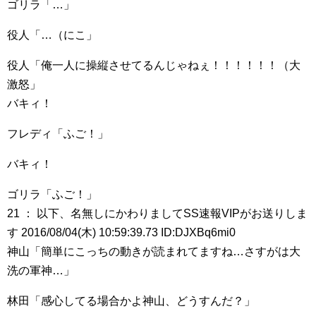
ゴリラ「…」
役人「…（にこ」
役人「俺一人に操縦させてるんじゃねぇ！！！！！！（大
激怒」
バキィ！
フレディ「ふご！」
バキィ！
ゴリラ「ふご！」
21 ： 以下、名無しにかわりましてSS速報VIPがお送りしま
す 2016/08/04(木) 10:59:39.73 ID:DJXBq6mi0
神山「簡単にこっちの動きが読まれてますね…さすがは大
洗の軍神…」
林田「感心してる場合かよ神山、どうすんだ？」