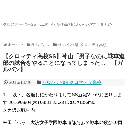
クロスオーバーSS・二次小説を作品別にわかりやすくまとめ
ホーム
ガルパン
ガルパン×魁!!クロマティ高校
【クロマティ高校SS】神山「男子なのに戦車道
部の試合をやることになってしまった…」【ガ
ルパン】
2016/11/26
ガルパン×魁!!クロマティ高校
1 ： 以下、名無しにかわりましてSS速報VIPがお送りしま
す 2016/08/04(木) 08:31:23.28 ID:DJXBq6mi0
メカ沢式戦車内
林田「へっ、大洗女子学園戦車道部だぁ？戦車の数が10両