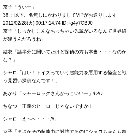
京子「ういー」
36 ：以下、名無しにかわりましてVIPがお送りします
2012/02/28(火) 00:17:14.74 ID:+g4y7OBJ0
京子「しっかしこんなちっちゃい先輩がいるなんて世界線
が違うんだろうね」
結衣「話半分に聞いてたけど探偵の方も本当・・・なのか
な？」
シャロ「はい！トイズっていう超能力を悪用する怪盗と戦
う見習い探偵なんです！」
あかり「シャーロックさんかっこいいー」ｷﾗｷﾗ
ちなつ「正義のヒーローじゃないですか！」
シャロ「えへへ・・・///」
京子「まさかその超能力に対抗するのにシャロちゃんも超