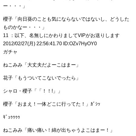
ー・・・」
櫻子「向日葵のことも気にならないではないし、どうした
ものかなー・・・」
11 ：以下、名無しにかわりましてVIPがお送りします
2012/02/27(月) 22:56:41.70 ID:OZv7HyOY0
ガチャ
ねこみみ「大丈夫だよーこはまー」
花子「もうついてこないでったら」
シャロ・櫻子「「！！!」」
櫻子「おまえ！一体どこに行ってた！」ｶﾞｼｯ
ｷﾞｭｩｩｩｩ
ねこみみ「痛い痛い！綿が出ちゃうよこはまー！」