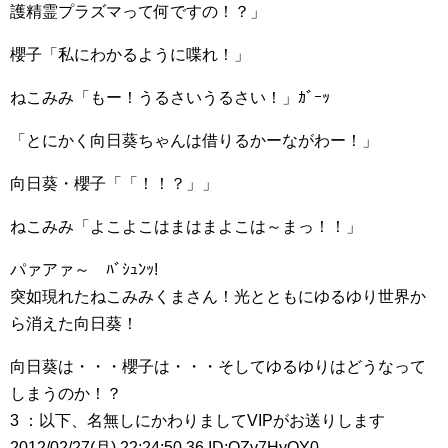
護精霊プラズマって何ですの！？」
櫻子「私にわかるように喋れ！」
ねこみみ「もー！うるさいうるさい！」ｶﾞｰｯ
「とにかく向日葵ちゃんは借りるかーながわー！」
向日葵・櫻子「「！！？」」
ねこみみ「よこよこはまはまよこは～まっ！！」
パァアァ～ ﾊﾞｼｭﾝｯ!
突如現れたねこみみくまさん！光とともにゆるゆり世界か
ら消えた向日葵！
向日葵は・・・櫻子は・・・そしてゆるゆりはどうなって
しまうのか！？
3 ：以下、名無しにかわりましてVIPがお送りします
2012/02/27(月) 22:24:50.36 ID:OZv7HyOY0