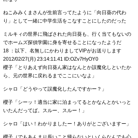
ねこみみくまさんが生前言ってたように「向日葵の代わ
り」として一緒に中学生活をこなすことにしたのだった
ミルキィの世界に飛ばされた向日葵も、行く当てもないの
でホームズ探偵学園に身を寄せることになったようだ
18 ：以下、名無しにかわりましてVIPがお送りします
2012/02/27(月) 23:14:11.41 ID:OZv7HyOY0
櫻子「とりあえず向日葵ん家はなんとか誤魔化しといたか
ら、元の世界に戻れるまでここにいなよ」
シャロ「どうやって誤魔化したんですかー？」
櫻子「シーッ！適当に家に泊まってるとかなんとかいっと
いたんだってば。スルー、スルー！」
シャロ「はい！わかりましたー！ありがとございますー」
櫻子（でもあんまり長いこと帰らないといくらなんでも心