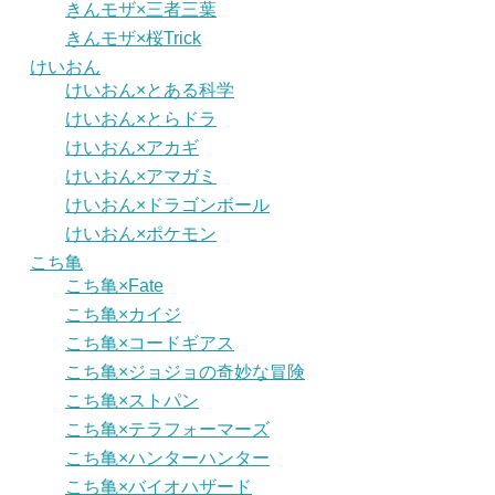
きんモザ×三者三葉
きんモザ×桜Trick
けいおん
けいおん×とある科学
けいおん×とらドラ
けいおん×アカギ
けいおん×アマガミ
けいおん×ドラゴンボール
けいおん×ポケモン
こち亀
こち亀×Fate
こち亀×カイジ
こち亀×コードギアス
こち亀×ジョジョの奇妙な冒険
こち亀×ストパン
こち亀×テラフォーマーズ
こち亀×ハンターハンター
こち亀×バイオハザード