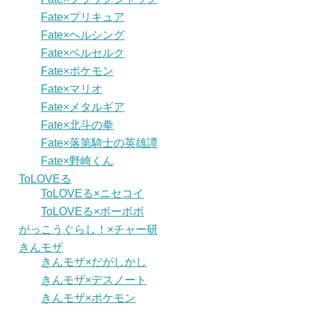
Fate×プリキュア
Fate×ヘルシング
Fate×ベルセルク
Fate×ポケモン
Fate×マリオ
Fate×メタルギア
Fate×北斗の拳
Fate×落第騎士の英雄譚
Fate×野崎くん
ToLOVEる
ToLOVEる×ニセコイ
ToLOVEる×ボーボボ
がっこうぐらし！×チャー研
きんモザ
きんモザ×だがしかし
きんモザ×デスノート
きんモザ×ポケモン