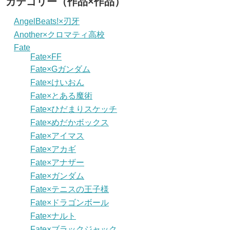
カテゴリー（作品×作品）
AngelBeats!×刃牙
Another×クロマティ高校
Fate
Fate×FF
Fate×Gガンダム
Fate×けいおん
Fate×とある魔術
Fate×ひだまりスケッチ
Fate×めだかボックス
Fate×アイマス
Fate×アカギ
Fate×アナザー
Fate×ガンダム
Fate×テニスの王子様
Fate×ドラゴンボール
Fate×ナルト
Fate×ブラックジャック