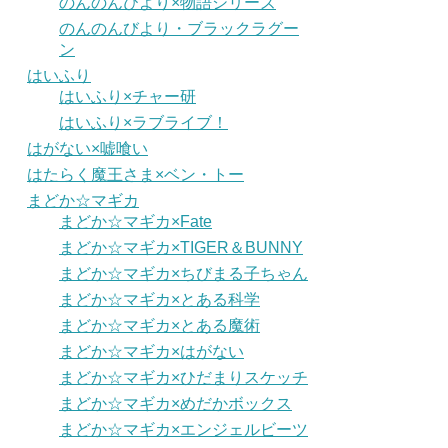
のんのんびより×物語シリーズ
のんのんびより・ブラックラグー
ン
はいふり
はいふり×チャー研
はいふり×ラブライブ！
はがない×嘘喰い
はたらく魔王さま×ベン・トー
まどか☆マギカ
まどか☆マギカ×Fate
まどか☆マギカ×TIGER＆BUNNY
まどか☆マギカ×ちびまる子ちゃん
まどか☆マギカ×とある科学
まどか☆マギカ×とある魔術
まどか☆マギカ×はがない
まどか☆マギカ×ひだまりスケッチ
まどか☆マギカ×めだかボックス
まどか☆マギカ×エンジェルビーツ