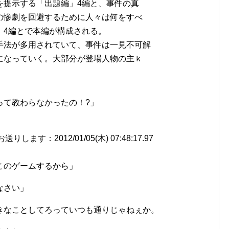
を提示する「出題編」4編と、事件の真
の惨劇を回避するために人々は何をすべ
」4編とで本編が構成される。
手法が多用されていて、事件は一見不可解
になっていく。大部分が登場人物の主ｋ
って教わらなかったの！?」
す：2012/01/05(木) 07:48:17.97
このゲームするから」
なさい」
きなことしてろっていつも通りじゃねぇか。