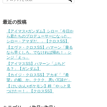
最近の投稿
【アイマス×ガンダム】シロー「今日か
ら君たちのプロデューサーになった、
シロー・アマダだ。」【クロスSS】
【エヴァ・クロスSS】ハマーン「乗る
なら早くしろ。でなければ帰れ！」シ
ンジ「えっ」
【アイマスSS】ハマーン「ぷちど
る？」【ガンダム】
【カイジ・クロスSS】アカギ「『希
望』の船、か。ククク、悪い冗談だ」
【 けいおん×ポケモン】梓「やっと見
つけたー！」【クロスSS】