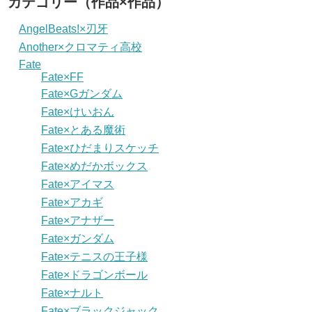
カテゴリー（作品×作品）
AngelBeats!×刃牙
Another×クロマティ高校
Fate
Fate×FF
Fate×Gガンダム
Fate×けいおん
Fate×とある魔術
Fate×ひだまりスケッチ
Fate×めだかボックス
Fate×アイマス
Fate×アカギ
Fate×アナザー
Fate×ガンダム
Fate×テニスの王子様
Fate×ドラゴンボール
Fate×ナルト
Fate×ブラックジャック