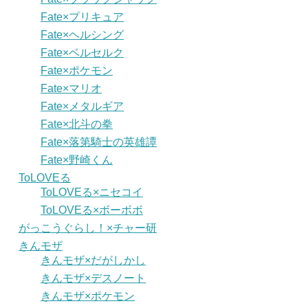
Fate×プリキュア
Fate×ヘルシング
Fate×ベルセルク
Fate×ポケモン
Fate×マリオ
Fate×メタルギア
Fate×北斗の拳
Fate×落第騎士の英雄譚
Fate×野崎くん
ToLOVEる
ToLOVEる×ニセコイ
ToLOVEる×ボーボボ
がっこうぐらし！×チャー研
きんモザ
きんモザ×だがしかし
きんモザ×デスノート
きんモザ×ポケモン