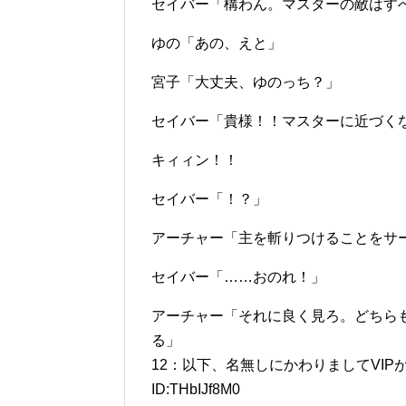
セイバー「構わん。マスターの敵はす
ゆの「あの、えと」
宮子「大丈夫、ゆのっち？」
セイバー「貴様！！マスターに近づく
キィィン！！
セイバー「！？」
アーチャー「主を斬りつけることをサ
セイバー「……おのれ！」
アーチャー「それに良く見ろ。どちら
る」
12：以下、名無しにかわりましてVIPがお送りし
ID:THbIJf8M0