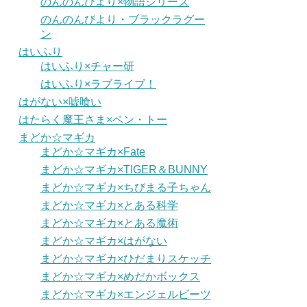
のんのんびより×物語シリーズ
のんのんびより・ブラックラグー
ン
はいふり
はいふり×チャー研
はいふり×ラブライブ！
はがない×嘘喰い
はたらく魔王さま×ベン・トー
まどか☆マギカ
まどか☆マギカ×Fate
まどか☆マギカ×TIGER＆BUNNY
まどか☆マギカ×ちびまる子ちゃん
まどか☆マギカ×とある科学
まどか☆マギカ×とある魔術
まどか☆マギカ×はがない
まどか☆マギカ×ひだまりスケッチ
まどか☆マギカ×めだかボックス
まどか☆マギカ×エンジェルビーツ