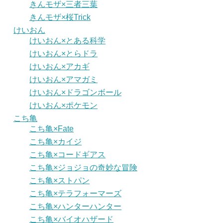
きんモザ×三者三葉
きんモザ×桜Trick
けいおん
けいおん×とある科学
けいおん×とらドラ
けいおん×アカギ
けいおん×アマガミ
けいおん×ドラゴンボール
けいおん×ポケモン
こち亀
こち亀×Fate
こち亀×カイジ
こち亀×コードギアス
こち亀×ジョジョの奇妙な冒険
こち亀×ストパン
こち亀×テラフォーマーズ
こち亀×ハンターハンター
こち亀×バイオハザード