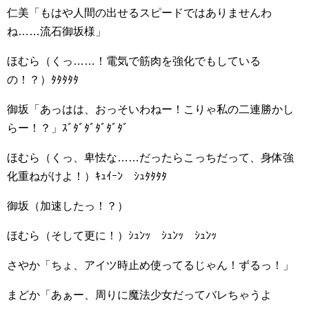
仁美「もはや人間の出せるスピードではありませんわ
ね……流石御坂様」
ほむら（くっ……！電気で筋肉を強化でもしている
の！？）ﾀﾀﾀﾀﾀ
御坂「あっはは、おっそいわねー！こりゃ私の二連勝かし
らー！？」ｽﾞﾀﾞﾀﾞﾀﾞﾀﾞﾀﾞ
ほむら（くっ、卑怯な……だったらこっちだって、身体強
化重ねがけよ！）ｷｭｲｰﾝ ｼｭﾀﾀﾀﾀ
御坂（加速したっ！？）
ほむら（そして更に！）ｼｭﾝｯ ｼｭﾝｯ ｼｭﾝｯ
さやか「ちょ、アイツ時止め使ってるじゃん！ずるっ！」
まどか「あぁー、周りに魔法少女だってバレちゃうよ