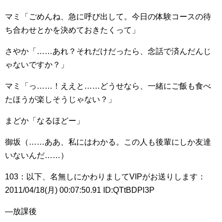
マミ「ごめんね、急に呼び出して。今日の体験コースの待
ち合わせとかを決めておきたくって」
さやか「……あれ？それだけだったら、念話で済んだんじ
ゃないですか？」
マミ「っ……！ええと……どうせなら、一緒にご飯も食べ
たほうが楽しそうじゃない？」
まどか「なるほどー」
御坂（……ああ、私にはわかる。この人も後輩にしか友達
いないんだ……）
103：以下、名無しにかわりましてVIPがお送りします：
2011/04/18(月) 00:07:50.91 ID:QTtBDPl3P
―放課後