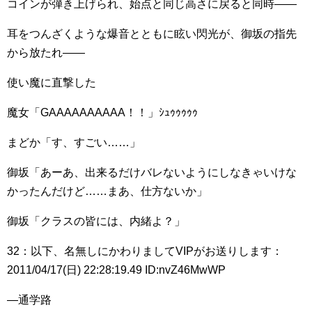
コインが弾き上げられ、始点と同じ高さに戻ると同時――
耳をつんざくような爆音とともに眩い閃光が、御坂の指先
から放たれ――
使い魔に直撃した
魔女「GAAAAAAAAAA！！」ｼｭｩｩｩｩｩ
まどか「す、すごい……」
御坂「あーあ、出来るだけバレないようにしなきゃいけな
かったんだけど……まあ、仕方ないか」
御坂「クラスの皆には、内緒よ？」
32：以下、名無しにかわりましてVIPがお送りします：
2011/04/17(日) 22:28:19.49 ID:nvZ46MwWP
―通学路