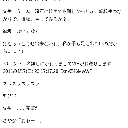
先生「うーん、流石に暁美でも難しかったか。転校生つな
がりで、御坂。やってみるか？」
御坂「はい」ｽﾀｯ
ほむら（どうせ出来ないわ。私が手も足も出ないのだか…
ら……？）
73：以下、名無しにかわりましてVIPがお送りします：
2011/04/17(日) 23:17:17.28 ID:nvZ46MwWP
スラスラスラスラ
ｻﾞﾜｻﾞﾜ
先生「……完璧だ」
さやか「おぉー！」