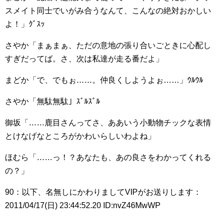
スメイト同士でいがみ合うなんて、こんなの絶対おかしい
よ！」ｸﾞｽｯ
さやか「まぁまぁ、ただの意地の張り合いごときに心配し
すぎだってば。さ、次は私達が走る番だよ」
まどか「で、でもぉ……。仲良くしようよぉ……」ｳﾙｳﾙ
さやか「無駄無駄」ｽﾞﾙｽﾞﾙ
御坂「……鹿目さんってさ、ああいう小動物チックな表情
とけなげなところがかわいらしいわよね」
ほむら「……っ！？あなたも、あの良さをわかってくれる
の？」
90：以下、名無しにかわりましてVIPがお送りします：
2011/04/17(日) 23:44:52.20 ID:nvZ46MwWP