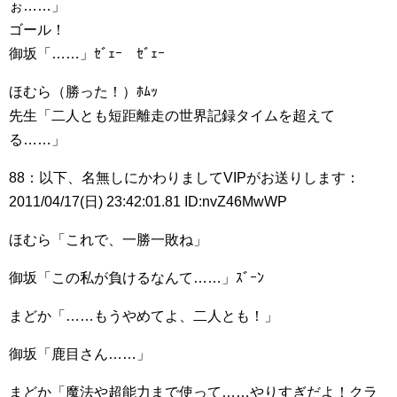
ぉ……」
ゴール！
御坂「……」ｾﾞｪｰ ｾﾞｪｰ
ほむら（勝った！）ﾎﾑｯ
先生「二人とも短距離走の世界記録タイムを超えて
る……」
88：以下、名無しにかわりましてVIPがお送りします：
2011/04/17(日) 23:42:01.81 ID:nvZ46MwWP
ほむら「これで、一勝一敗ね」
御坂「この私が負けるなんて……」ｽﾞｰﾝ
まどか「……もうやめてよ、二人とも！」
御坂「鹿目さん……」
まどか「魔法や超能力まで使って……やりすぎだよ！クラ