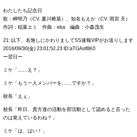
わたしたち記念日
歌：岬明乃（CV. 夏川椎菜）、知名もえか（CV. 雨宮 天）
作詞：稲葉エミ 作曲：eba 編曲：小森茂生
21: 以下、名無しにかわりましてSS速報VIPがお送りします
2016/09/30(金) 23:01:52.23 ID:aTGAof8K0
ー翌日ー
ミケ「……え？」
ミケ「もう一人メンバーを……ですか？」
校長「えぇ」
校長「昨日、貴方達の活動を部活動として認めると言った
のは覚えているわね？」
ミケ「は、はい！」