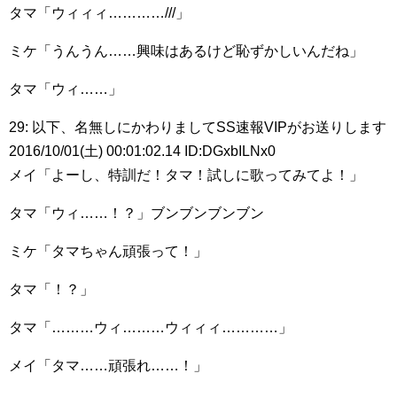
タマ「ウィィィ…………///」
ミケ「うんうん……興味はあるけど恥ずかしいんだね」
タマ「ウィ……」
29: 以下、名無しにかわりましてSS速報VIPがお送りします
2016/10/01(土) 00:01:02.14 ID:DGxbILNx0
メイ「よーし、特訓だ！タマ！試しに歌ってみてよ！」
タマ「ウィ……！？」ブンブンブンブン
ミケ「タマちゃん頑張って！」
タマ「！？」
タマ「………ウィ………ウィィィ…………」
メイ「タマ……頑張れ……！」