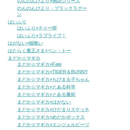
のんのんびより×物語シリーズ
のんのんびより・ブラックラグー
ン
はいふり
はいふり×チャー研
はいふり×ラブライブ！
はがない×嘘喰い
はたらく魔王さま×ベン・トー
まどか☆マギカ
まどか☆マギカ×Fate
まどか☆マギカ×TIGER＆BUNNY
まどか☆マギカ×ちびまる子ちゃん
まどか☆マギカ×とある科学
まどか☆マギカ×とある魔術
まどか☆マギカ×はがない
まどか☆マギカ×ひだまりスケッチ
まどか☆マギカ×めだかボックス
まどか☆マギカ×エンジェルビーツ