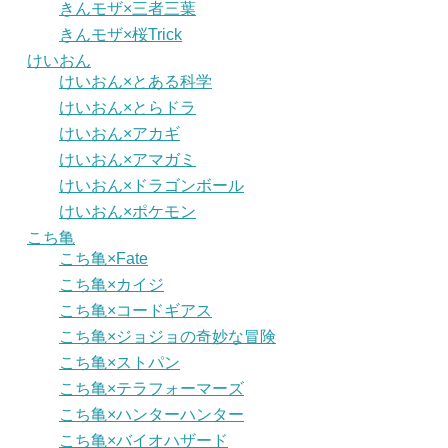
きんモザ×三者三葉
きんモザ×桜Trick
けいおん
けいおん×とある科学
けいおん×とらドラ
けいおん×アカギ
けいおん×アマガミ
けいおん×ドラゴンボール
けいおん×ポケモン
こち亀
こち亀×Fate
こち亀×カイジ
こち亀×コードギアス
こち亀×ジョジョの奇妙な冒険
こち亀×ストパン
こち亀×テラフォーマーズ
こち亀×ハンターハンター
こち亀×バイオハザード