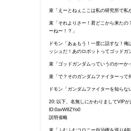
束「えーとねぇここは私の研究所で私
束「それよりさー！君どこから来たの
ーねー！？」
ドモン「あぁもう！一度に話すな！俺
ッシュだ！あのロボットってゴッドガ
束「ゴッドガンダムっていうのかーか
束「で？そのガンダムファイターって
ドモン「ガンダムファイターを知らな
20: 以下、名無しにかわりましてVIPがお送りしま
ID:0avW8ZYo0
説明省略
束「ふむふむコロニー自治権を巡り4