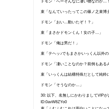
ドモン「へーそんなに凄い物なのか…！」
束「なんていったってこの篠ノ之束博
ドモン「おい…動いたぞ！？」
束「まさかドモンくん！女の子…」
ドモン「俺は男だ！」
束「テヘッ♪でもまさかいっくん以外の
ドモン「凄いことなのか？前例もある
束「いっくんは結構特殊だとして純粋
ドモン「そうなのか…」
30: 以下、名無しにかわりましてVIPがお送りしま
ID:0avW8ZYo0
束「ふむふむこれは面白いことになって