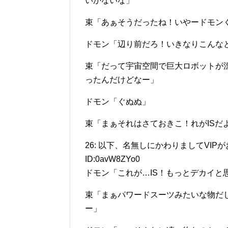
いかないな」
束「あぁそうだったね！いやードモン
ドモン「辺り前だろ！いきなりこんな
束「だって宇宙空間で巨大ロボットが
ったんだけどなー」
ドモン「ぐぬぬ」
束「まぁそれはさておきこ！れがISだよ
26: 以下、名無しにかわりましてVIPがお送りしま
ID:0avW8ZYo0
ドモン「これが…IS！もっとデカイと
束「まぁパワードスーツみたいな物だ
ー」