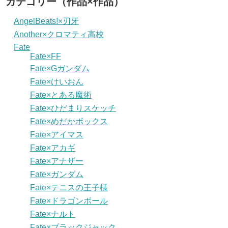
カテゴリー（作品×作品）
AngelBeats!×刃牙
Another×クロマティ高校
Fate
Fate×FF
Fate×Gガンダム
Fate×けいおん
Fate×とある魔術
Fate×ひだまりスケッチ
Fate×めだかボックス
Fate×アイマス
Fate×アカギ
Fate×アナザー
Fate×ガンダム
Fate×テニスの王子様
Fate×ドラゴンボール
Fate×ナルト
Fate×ブラックジャック