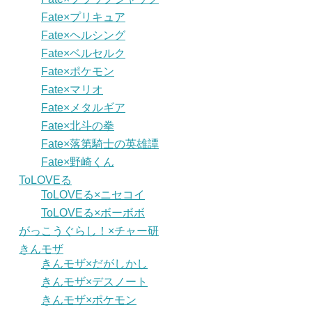
Fate×プリキュア
Fate×ヘルシング
Fate×ベルセルク
Fate×ポケモン
Fate×マリオ
Fate×メタルギア
Fate×北斗の拳
Fate×落第騎士の英雄譚
Fate×野崎くん
ToLOVEる
ToLOVEる×ニセコイ
ToLOVEる×ボーボボ
がっこうぐらし！×チャー研
きんモザ
きんモザ×だがしかし
きんモザ×デスノート
きんモザ×ポケモン