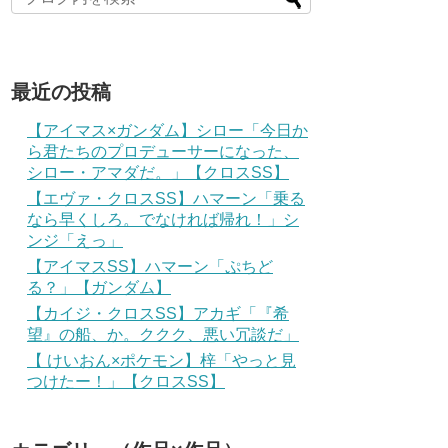
最近の投稿
【アイマス×ガンダム】シロー「今日か
ら君たちのプロデューサーになった、
シロー・アマダだ。」【クロスSS】
【エヴァ・クロスSS】ハマーン「乗る
なら早くしろ。でなければ帰れ！」シ
ンジ「えっ」
【アイマスSS】ハマーン「ぷちど
る？」【ガンダム】
【カイジ・クロスSS】アカギ「『希
望』の船、か。ククク、悪い冗談だ」
【 けいおん×ポケモン】梓「やっと見
つけたー！」【クロスSS】