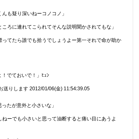
くんも疑り深いねーコノコノ」
ところに連れてこられてそんな説明聞かされてもな」
漂ってたら誰でも拾うでしょうよー第一それで命が助か
！でておいで！」ﾋｭﾝ
す 2012/01/06(金) 11:54:39.05
思ったが意外と小さいな」
しねーでも小さいと思って油断すると痛い目にあうよ