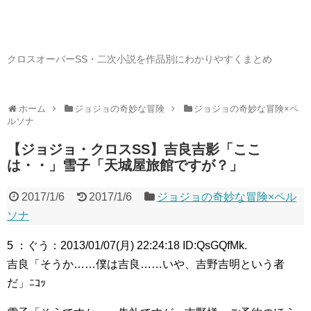
クロスオーバーSS・二次小説を作品別にわかりやすくまとめ
ホーム
ジョジョの奇妙な冒険
ジョジョの奇妙な冒険×ペ
ルソナ
【ジョジョ・クロスSS】吉良吉影「ここ
は・・」雪子「天城屋旅館ですが？」
2017/1/6
2017/1/6
ジョジョの奇妙な冒険×ペル
ソナ
5 ：ぐう：2013/01/07(月) 22:24:18 ID:QsGQfMk.
吉良「そうか……僕は吉良……いや、吉野吉明という者
だ」ﾆｺｯ