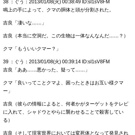
38 ：ぐう：2013/01/08(火) 00:38:49 ID:sI1sV8FM
鳴上の手によって、クマの胴体と頭が分割された。
吉良「凄いな……」
吉良（本当に空洞だ。この生物は一体なんなんだ……？）
クマ「もういいクマー？」
39 ：ぐう：2013/01/08(火) 00:39:14 ID:sI1sV8FM
吉良「ああ……悪かった、疑って……」
クマ「良いってことクマよ、困ったときはお互い様クマ
ー」
吉良（彼らの情報によると、何者かがターゲットをテレビ
に入れて、シャドウとやらに襲わせることで殺害してい
る）
吉良（そして現実世界においては変死体となって発見され