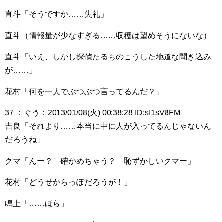
直斗「そうですか……失礼」
直斗（情報量が少なすぎる……収穫は望めそうにないな）
直斗「いえ、しかし探偵たるものこうした地道な聞き込み
が……」
花村「何を一人でぶつぶつ言ってるんだ？」
37 ：ぐう：2013/01/08(火) 00:38:28 ID:sI1sV8FM
吉良「それより……本当に中に人が入ってるんじゃないん
だろうね」
クマ「んー？ 確かめちゃう？ 恥ずかしいクマー」
花村「どうせからっぽだろうが！」
鳴上「……ほら」