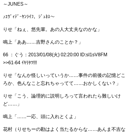
～JUNES～
♪ｴｳﾞｨﾃﾞｰﾔﾝﾗｲﾌ、ｼﾞｭﾈｽ～
りせ「ねぇ、悠先輩。あの人大丈夫なのかな」
鳴上「ああ……吉野さんのことか？」
66 ：ぐう：2013/01/08(火) 02:20:00 ID:sI1sV8FM
>>61-64 ｲｷﾘﾀﾂ!!!
りせ「なんか怪しいっていうか……事件の前後の記憶どこ
ろか、色んなこと忘れちゃってて……おかしくない？」
りせ「こう、論理的に説明しろって言われたら難しいけ
ど……」
鳴上「……一応、頭に入れとくよ」
花村（りせちーの勘はよく当たるからな……あんま不吉な