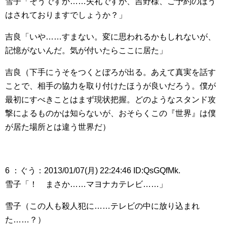
雪子「そうですか……失礼ですが、吉野様、ご予約のほう
はされておりますでしょうか？」
吉良「いや……すまない。変に思われるかもしれないが、
記憶がないんだ。気が付いたらここに居た」
吉良（下手にうそをつくとぼろが出る。あえて真実を話す
ことで、相手の協力を取り付けたほうが良いだろう。僕が
最初にすべきことはまず現状把握。どのようなスタンド攻
撃によるものかは知らないが、おそらくこの『世界』は僕
が居た場所とは違う世界だ）
6 ：ぐう：2013/01/07(月) 22:24:46 ID:QsGQfMk.
雪子「！ まさか……マヨナカテレビ……」
雪子（この人も殺人犯に……テレビの中に放り込まれ
た……？）