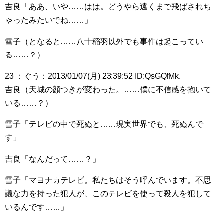
吉良「ああ、いや……はは。どうやら遠くまで飛ばされち
ゃったみたいでね……」
雪子（となると……八十稲羽以外でも事件は起こってい
る……？）
23 ：ぐう：2013/01/07(月) 23:39:52 ID:QsGQfMk.
吉良（天城の顔つきが変わった。……僕に不信感を抱いて
いる……？）
雪子「テレビの中で死ぬと……現実世界でも、死ぬんで
す」
吉良「なんだって……？」
雪子「マヨナカテレビ。私たちはそう呼んでいます。不思
議な力を持った犯人が、このテレビを使って殺人を犯して
いるんです……」