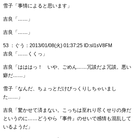
雪子「事情によると思います」
吉良「……」
吉良「……」
53 ：ぐう：2013/01/08(火) 01:37:25 ID:sI1sV8FM
吉良「……くくっ」
吉良「はははっ！ いや、ごめん……冗談だよ冗談。悪い
癖だ……」
雪子「なんだ、ちょっとだけびっくりしちゃいまし
た……」
吉良「驚かせて済まない。こっちは至れり尽くせりの身だ
というのに……どうやら『事件』のせいで感情も混乱して
いるようだ」