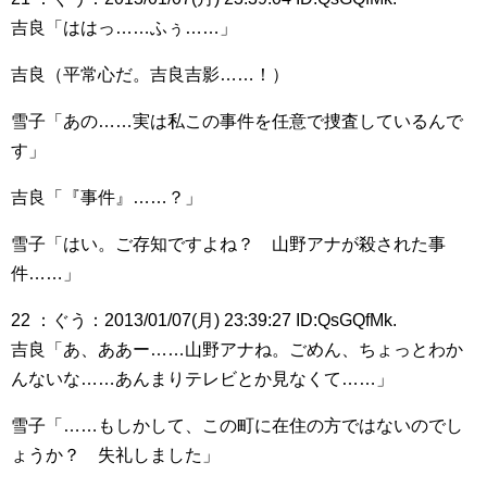
吉良「ははっ……ふぅ……」
吉良（平常心だ。吉良吉影……！）
雪子「あの……実は私この事件を任意で捜査しているんで
す」
吉良「『事件』……？」
雪子「はい。ご存知ですよね？ 山野アナが殺された事
件……」
22 ：ぐう：2013/01/07(月) 23:39:27 ID:QsGQfMk.
吉良「あ、ああー……山野アナね。ごめん、ちょっとわか
んないな……あんまりテレビとか見なくて……」
雪子「……もしかして、この町に在住の方ではないのでし
ょうか？ 失礼しました」