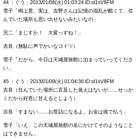
44 ：ぐう：2013/01/08(火) 01:03:24 ID:sI1sV8FM
雪子「鳴上君。実は、吉野さんは記憶の混乱が酷くて、住
んでいた場所も思い出せないみたいなの」
完二「まじすか！ 大変っすね！」
吉良（無駄に声でかいなコイツ）
雪子「だから、今日は天城屋旅館に泊まっていってくださ
い」
45 ：ぐう：2013/01/08(火) 01:04:36 ID:sI1sV8FM
吉良（住んでいた場所に言及した覚えはないが……せっか
くだから好意に甘えるとしよう）
吉良「すまない……お世話になるよ。お金は後で払う」
雪子「いえ、この天城屋旅館の名にかけてそのようなこと
はできません」