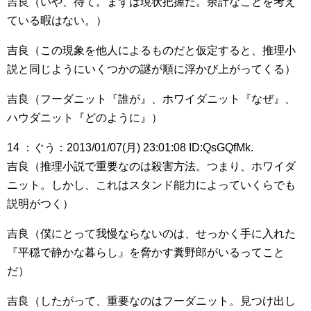
吉良（いや、待て。まずは現状把握だ。余計なことを考え
ている暇はない。）
吉良（この現象を他人によるものだと仮定すると、推理小
説と同じようにいくつかの謎が順に浮かび上がってくる）
吉良（フーダニット『誰が』、ホワイダニット『なぜ』、
ハウダニット『どのように』）
14 ：ぐう：2013/01/07(月) 23:01:08 ID:QsGQfMk.
吉良（推理小説で重要なのは殺害方法。つまり、ホワイダ
ニット。しかし、これはスタンド能力によっていくらでも
説明がつく）
吉良（僕にとって我慢ならないのは、せっかく手に入れた
『平穏で静かな暮らし』を脅かす糞野郎がいるってこと
だ）
吉良（したがって、重要なのはフーダニット。見つけ出し