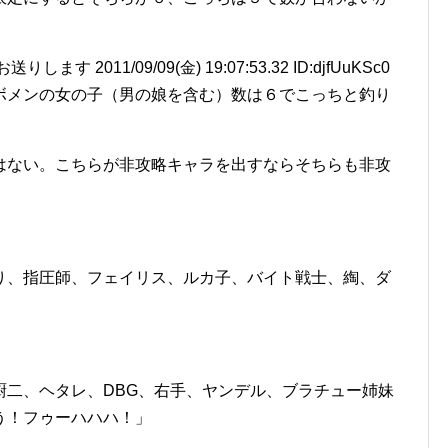
 2011/09/09(金) 19:07:53.32 ID:djfUuKSc0
ボメンの女の子（男の娘を含む）数は６でこっちと釣り
はない。こちらが非攻略キャラを出すならそちらも非攻
り、指圧師、フェイリス、ルカ子、バイト戦士、綯、ダ
厨二、ヘタレ、DBG、右手、ヤンデル、ブラチュー姉妹
う！フゥーハハハ！」