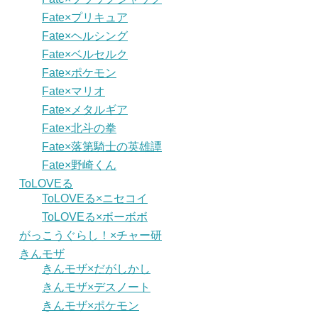
Fate×プリキュア
Fate×ヘルシング
Fate×ベルセルク
Fate×ポケモン
Fate×マリオ
Fate×メタルギア
Fate×北斗の拳
Fate×落第騎士の英雄譚
Fate×野崎くん
ToLOVEる
ToLOVEる×ニセコイ
ToLOVEる×ボーボボ
がっこうぐらし！×チャー研
きんモザ
きんモザ×だがしかし
きんモザ×デスノート
きんモザ×ポケモン