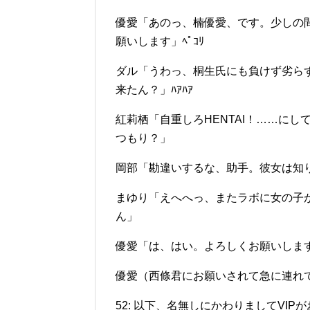
優愛「あのっ、楠優愛、です。少しの
願いします」ﾍﾟｺﾘ
ダル「うわっ、桐生氏にも負けず劣ら
来たん？」ﾊｱﾊｱ
紅莉栖「自重しろHENTAI！……に
つもり？」
岡部「勘違いするな、助手。彼女は知
まゆり「えへへっ、またラボに女の子
ん」
優愛「は、はい。よろしくお願いしま
優愛（西條君にお願いされて急に連れ
52: 以下、名無しにかわりましてVIPがお送りします