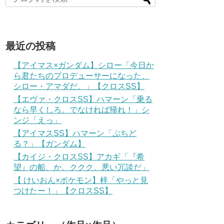
最近の投稿
【アイマス×ガンダム】シロー「今日か
ら君たちのプロデューサーになった、
シロー・アマダだ。」【クロスSS】
【エヴァ・クロスSS】ハマーン「乗る
なら早くしろ。でなければ帰れ！」シ
ンジ「えっ」
【アイマスSS】ハマーン「ぷちど
る？」【ガンダム】
【カイジ・クロスSS】アカギ「『希
望』の船、か。ククク、悪い冗談だ」
【 けいおん×ポケモン】梓「やっと見
つけたー！」【クロスSS】