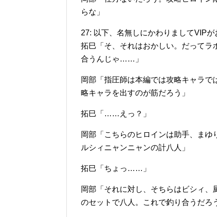
らな」
27: 以下、名無しにかわりましてVIPがお送りします
拓巳「そ、それはおかしい。だってラ
合うんじゃ……」
岡部「指圧師は本編では攻略キャラで
略キャラを出すのが筋だろう」
拓巳「……えっ？」
岡部「こちらのヒロインは助手、まゆ
ルシィニャンニャンの計八人」
拓巳「ちょっ……」
岡部「それに対し、そちらはビシィ、
のセットで八人。これで釣り合うだろ