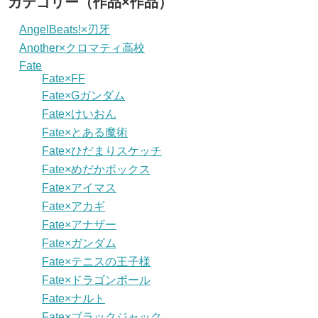
カテゴリー（作品×作品）
AngelBeats!×刃牙
Another×クロマティ高校
Fate
Fate×FF
Fate×Gガンダム
Fate×けいおん
Fate×とある魔術
Fate×ひだまりスケッチ
Fate×めだかボックス
Fate×アイマス
Fate×アカギ
Fate×アナザー
Fate×ガンダム
Fate×テニスの王子様
Fate×ドラゴンボール
Fate×ナルト
Fate×ブラックジャック