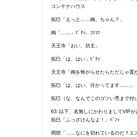
コンテナハウス
拓巳「えっと……綯、ちゃん？」
綯「……」ﾋﾞｸｯ、ｺｿｺｿ
天王寺「おい、坊主」
拓巳「は、はい」ﾋﾞｸｯ
天王寺「綯を怖がらせたらただじゃ置
拓巳「は、はい、分かってます……」
拓巳（な、なんでこのゴツい禿まで付
63: 以下、名無しにかわりましてVIPがお送りします
拓巳「ふっざけんなよ！」ﾊﾞﾝｯ
岡部「……なにを切れているのだ？エ