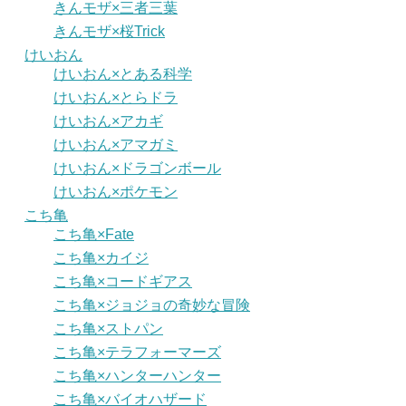
きんモザ×三者三葉
きんモザ×桜Trick
けいおん
けいおん×とある科学
けいおん×とらドラ
けいおん×アカギ
けいおん×アマガミ
けいおん×ドラゴンボール
けいおん×ポケモン
こち亀
こち亀×Fate
こち亀×カイジ
こち亀×コードギアス
こち亀×ジョジョの奇妙な冒険
こち亀×ストパン
こち亀×テラフォーマーズ
こち亀×ハンターハンター
こち亀×バイオハザード