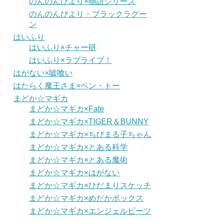
のんのんびより×物語シリーズ
のんのんびより・ブラックラグー
ン
はいふり
はいふり×チャー研
はいふり×ラブライブ！
はがない×嘘喰い
はたらく魔王さま×ベン・トー
まどか☆マギカ
まどか☆マギカ×Fate
まどか☆マギカ×TIGER＆BUNNY
まどか☆マギカ×ちびまる子ちゃん
まどか☆マギカ×とある科学
まどか☆マギカ×とある魔術
まどか☆マギカ×はがない
まどか☆マギカ×ひだまりスケッチ
まどか☆マギカ×めだかボックス
まどか☆マギカ×エンジェルビーツ