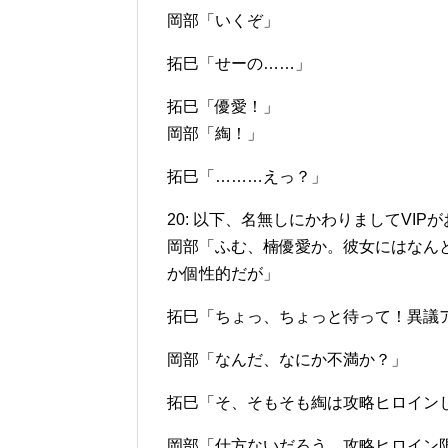
岡部「いくぞ」
拓巳「せーの……」
拓巳「優愛！」
岡部「綯！」
拓巳「………えっ？」
20: 以下、名無しにかわりましてVIPがお送りします
岡部「ふむ、楠優愛か。彼女にはなん
か個性的だが」
拓巳「ちょっ、ちょっと待って！異議アリ
岡部「なんだ、なにか不満か？」
拓巳「そ、そもそも綯は攻略ヒロイン
岡部「仕方ないだろう。攻略ヒロイン