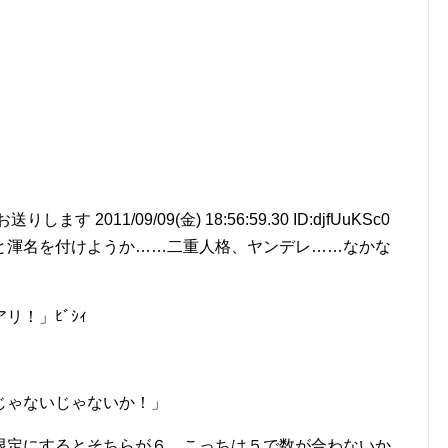
 2011/09/09(金) 18:56:59.30 ID:djfUuKSc0
と渾名を付けようか……二重人格、ヤンデレ……なかな
！」ﾋﾞｼｨ
じゃないじゃないか！」
限定にするとそちらが６、こっちは５で数が合わないか