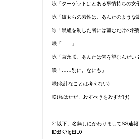
咏「ターゲットはとある事情持ちの女
咏「彼女らの素性は、あんたのような
咏「黒組を制した者には望むだけの報
咲「……」
咏「宮永咲。あんたは何を望むんだい
咲「……別に。なにも」
咲(余計なことは考えない)
咲(私はただ、殺すべきを殺すだけ)
3: 以下、名無しにかわりましてSS速報VIPがお
ID:BK7lgElL0