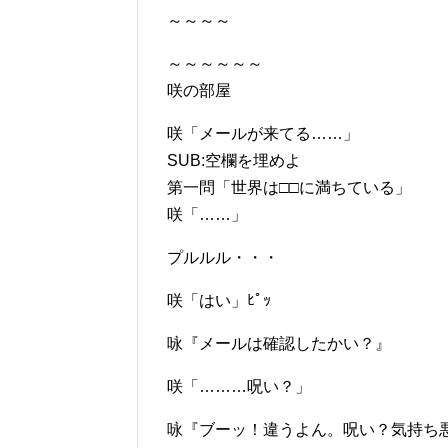
～～～～
～～～～～～
咲の部屋
咲「メールが来てる……」
SUB:空欄を埋めよ
第一問「世界は□□に満ちている」
咲「……」
プルルル・・・
咲「はい」ﾋﾟｯ
咏『メールは確認したかい？』
咲「………呪い？」
咏『ブーッ！違うよん。呪い？気持ち