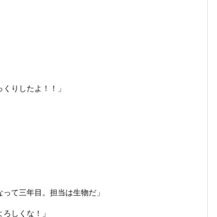
」
っくりしたよ！！」
」
なって三年目。担当は生物だ」
よろしくな！」