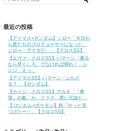
最近の投稿
【アイマス×ガンダム】シロー「今日か
ら君たちのプロデューサーになった、
シロー・アマダだ。」【クロスSS】
【エヴァ・クロスSS】ハマーン「乗る
なら早くしろ。でなければ帰れ！」シ
ンジ「えっ」
【アイマスSS】ハマーン「ぷちど
る？」【ガンダム】
【カイジ・クロスSS】アカギ「『希
望』の船、か。ククク、悪い冗談だ」
【 けいおん×ポケモン】梓「やっと見
つけたー！」【クロスSS】