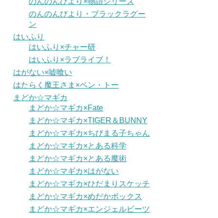
のんのんびより×物語シリーズ
のんのんびより・ブラックラグー
ン
はいふり
はいふり×チャー研
はいふり×ラブライブ！
はがない×嘘喰い
はたらく魔王さま×ベン・トー
まどか☆マギカ
まどか☆マギカ×Fate
まどか☆マギカ×TIGER＆BUNNY
まどか☆マギカ×ちびまる子ちゃん
まどか☆マギカ×とある科学
まどか☆マギカ×とある魔術
まどか☆マギカ×はがない
まどか☆マギカ×ひだまりスケッチ
まどか☆マギカ×めだかボックス
まどか☆マギカ×エンジェルビーツ