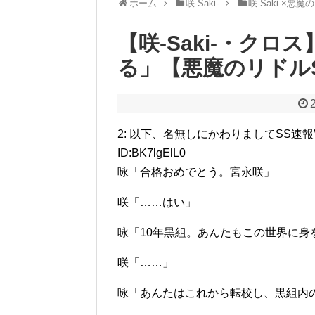
ホーム
咲-Saki-
咲-Saki-×悪
【咲-Saki-・クロ
る」【悪魔のリドル
2: 以下、名無しにかわりましてSS速報VIPがお
ID:BK7lgElL0
咏「合格おめでとう。宮永咲」
咲「……はい」
咏「10年黒組。あんたもこの世界に
咲「……」
咏「あんたはこれから転校し、黒組内