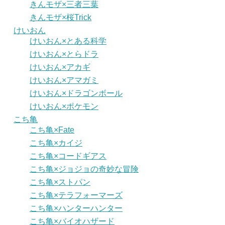
きんモザ×三者三葉
きんモザ×桜Trick
けいおん
けいおん×とある科学
けいおん×とらドラ
けいおん×アカギ
けいおん×アマガミ
けいおん×ドラゴンボール
けいおん×ポケモン
こち亀
こち亀×Fate
こち亀×カイジ
こち亀×コードギアス
こち亀×ジョジョの奇妙な冒険
こち亀×ストパン
こち亀×テラフォーマーズ
こち亀×ハンターハンター
こち亀×バイオハザード