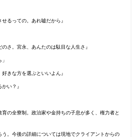
させるっての。あれ嘘だから』
だのさ。宮永、あんたのは駄目な人生さ』
ら」
。好きな方を選ぶといいよん』
るかい？』
教育の全寮制。政治家や金持ちの子息が多く、権力者と
ろう。今後の詳細については現地でクライアントからの