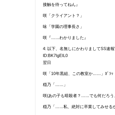
接触を待ってねん』
咲「クライアント？」
咏「学園の理事長さ」
咲『……わかりました』
4: 以下、名無しにかわりましてSS速報VIPがお
ID:BK7lgElL0
翌日
咲「10年黒組、この教室か……」ｶﾞﾗｯ
穏乃「……」
咲(あの子も暗殺者？……でも何だろう
穏乃「……私、絶対に卒業してみせるから