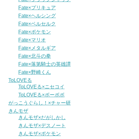
Fate×プリキュア
Fate×ヘルシング
Fate×ベルセルク
Fate×ポケモン
Fate×マリオ
Fate×メタルギア
Fate×北斗の拳
Fate×落第騎士の英雄譚
Fate×野崎くん
ToLOVEる
ToLOVEる×ニセコイ
ToLOVEる×ボーボボ
がっこうぐらし！×チャー研
きんモザ
きんモザ×だがしかし
きんモザ×デスノート
きんモザ×ポケモン