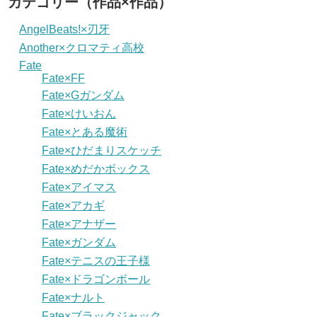
カテゴリー（作品×作品）
AngelBeats!×刃牙
Another×クロマティ高校
Fate
Fate×FF
Fate×Gガンダム
Fate×けいおん
Fate×とある魔術
Fate×ひだまりスケッチ
Fate×めだかボックス
Fate×アイマス
Fate×アカギ
Fate×アナザー
Fate×ガンダム
Fate×テニスの王子様
Fate×ドラゴンボール
Fate×ナルト
Fate×ブラックジャック