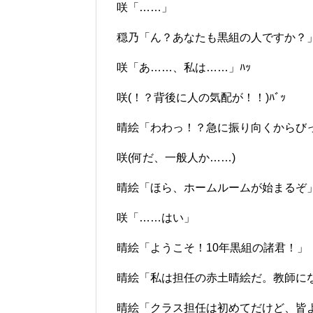
咲「……」
穏乃「ん？あなたも黒組の人ですか？
咲「あ……、私は……」ﾊｯ
咲(！？背後に人の気配が！！)ﾊﾞｯ
晴絵「わわっ！？急に振り向くからび
咲(何だ、一般人か……)
晴絵「ほら、ホームルームが始まるぞ
咲「……はい」
晴絵「ようこそ！10年黒組の諸君！」
晴絵「私は担任の赤土晴絵だ。教師に
晴絵「クラス担任は初めてだけど、皆