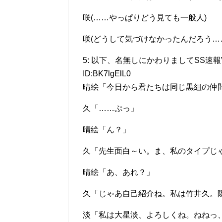
咲(……やっぱりどう見ても一般人)
咲(どうして気づけなかったんだろう…
5: 以下、名無しにかわりましてSS速報VIPがお
ID:BK7lgElL0
晴絵「今日から君たちは同じ黒組の仲
久「……ぷっ」
晴絵「ん？」
久「先生面白～い。ま、私のタイプじ
晴絵「あ、あれ？」
久「じゃあ自己紹介ね。私は竹井久。
淡「私は大星淡、よろしくね。ねねっ