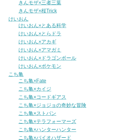
きんモザ×三者三葉
きんモザ×桜Trick
けいおん
けいおん×とある科学
けいおん×とらドラ
けいおん×アカギ
けいおん×アマガミ
けいおん×ドラゴンボール
けいおん×ポケモン
こち亀
こち亀×Fate
こち亀×カイジ
こち亀×コードギアス
こち亀×ジョジョの奇妙な冒険
こち亀×ストパン
こち亀×テラフォーマーズ
こち亀×ハンターハンター
こち亀×バイオハザード