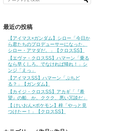
最近の投稿
【アイマス×ガンダム】シロー「今日か
ら君たちのプロデューサーになった、
シロー・アマダだ。」【クロスSS】
【エヴァ・クロスSS】ハマーン「乗る
なら早くしろ。でなければ帰れ！」シ
ンジ「えっ」
【アイマスSS】ハマーン「ぷちど
る？」【ガンダム】
【カイジ・クロスSS】アカギ「『希
望』の船、か。ククク、悪い冗談だ」
【 けいおん×ポケモン】梓「やっと見
つけたー！」【クロスSS】