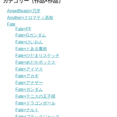
カテゴリー（作品×作品）
AngelBeats!×刃牙
Another×クロマティ高校
Fate
Fate×FF
Fate×Gガンダム
Fate×けいおん
Fate×とある魔術
Fate×ひだまりスケッチ
Fate×めだかボックス
Fate×アイマス
Fate×アカギ
Fate×アナザー
Fate×ガンダム
Fate×テニスの王子様
Fate×ドラゴンボール
Fate×ナルト
Fate×ブラックジャック