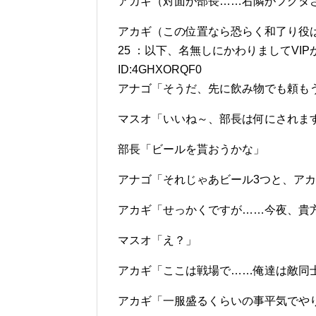
アカギ（対面が部長……右隣がフグタ
アカギ（この位置なら恐らく和了り役
25 ：以下、名無しにかわりましてVIPがお送りし
ID:4GHXORQF0
アナゴ「そうだ、先に飲み物でも頼も
マスオ「いいね～、部長は何にされま
部長「ビールを貰おうかな」
アナゴ「それじゃあビール3つと、ア
アカギ「せっかくですが……今夜、貴
マスオ「え？」
アカギ「ここは戦場で……俺達は敵同
アカギ「一服盛るくらいの事平気でや