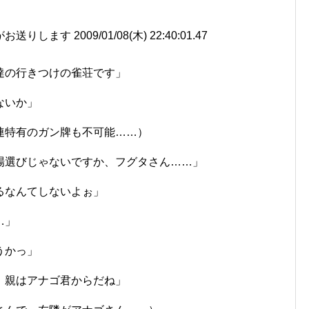
ます 2009/01/08(木) 22:40:01.47
達の行きつけの雀荘です」
ないか」
連特有のガン牌も不可能……）
場選びじゃないですか、フグタさん……」
るなんてしないよぉ」
…」
うかっ」
、親はアナゴ君からだね」