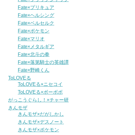
Fate×プリキュア
Fate×ヘルシング
Fate×ベルセルク
Fate×ポケモン
Fate×マリオ
Fate×メタルギア
Fate×北斗の拳
Fate×落第騎士の英雄譚
Fate×野崎くん
ToLOVEる
ToLOVEる×ニセコイ
ToLOVEる×ボーボボ
がっこうぐらし！×チャー研
きんモザ
きんモザ×だがしかし
きんモザ×デスノート
きんモザ×ポケモン