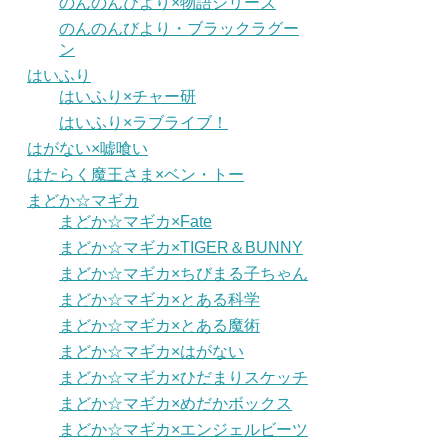
のんのんびより×物語シリーズ
のんのんびより・ブラックラグー
ン
はいふり
はいふり×チャー研
はいふり×ラブライブ！
はがない×嘘喰い
はたらく魔王さま×ベン・トー
まどか☆マギカ
まどか☆マギカ×Fate
まどか☆マギカ×TIGER＆BUNNY
まどか☆マギカ×ちびまる子ちゃん
まどか☆マギカ×とある科学
まどか☆マギカ×とある魔術
まどか☆マギカ×はがない
まどか☆マギカ×ひだまりスケッチ
まどか☆マギカ×めだかボックス
まどか☆マギカ×エンジェルビーツ