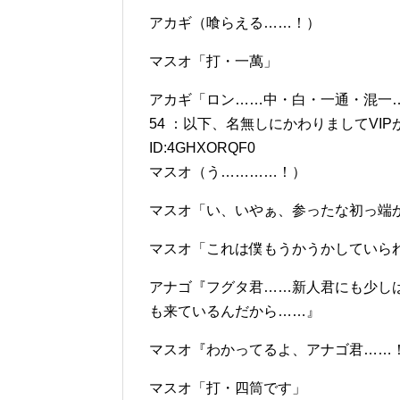
アカギ（喰らえる……！）
マスオ「打・一萬」
アカギ「ロン……中・白・一通・混一
54 ：以下、名無しにかわりましてVIPがお送りし
ID:4GHXORQF0
マスオ（う…………！）
マスオ「い、いやぁ、参ったな初っ端
マスオ「これは僕もうかうかしていら
アナゴ『フグタ君……新人君にも少し
も来ているんだから……』
マスオ『わかってるよ、アナゴ君……
マスオ「打・四筒です」