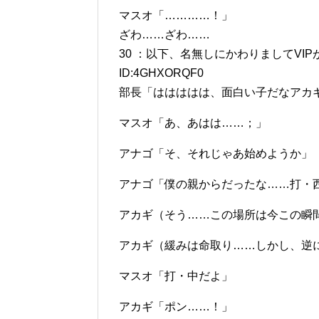
マスオ「…………！」
ざわ……ざわ……
30 ：以下、名無しにかわりましてVIPがお送りし
ID:4GHXORQF0
部長「ははははは、面白い子だなアカ
マスオ「あ、あはは……；」
アナゴ「そ、それじゃあ始めようか」
アナゴ「僕の親からだったな……打・
アカギ（そう……この場所は今この瞬
アカギ（緩みは命取り……しかし、逆
マスオ「打・中だよ」
アカギ「ポン……！」