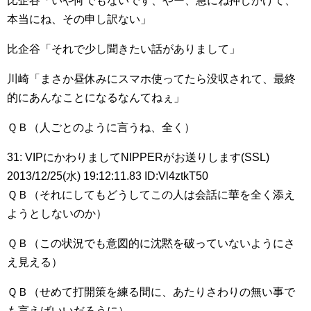
比企谷「いや何でもないです、やー、急にね押しかけて、
本当にね、その申し訳ない」
比企谷「それで少し聞きたい話がありまして」
川崎「まさか昼休みにスマホ使ってたら没収されて、最終
的にあんなことになるなんてねぇ」
ＱＢ（人ごとのように言うね、全く）
31: VIPにかわりましてNIPPERがお送りします(SSL)
2013/12/25(水) 19:12:11.83 ID:Vl4ztkT50
ＱＢ（それにしてもどうしてこの人は会話に華を全く添え
ようとしないのか）
ＱＢ（この状況でも意図的に沈黙を破っていないようにさ
え見える）
ＱＢ（せめて打開策を練る間に、あたりさわりの無い事で
も言えばいいだろうに）