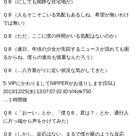
ＱＢ（にしても閑静な住宅地だ）
ＱＢ（人もそこそこいる気配もあるしね、希望が無いわけ
では無い）
ＱＢ（ただ、ここに僕の仲間がいる気配はないのか）
ＱＢ（連日、年頃の少女が失踪するニュースが流れても困
るからね、僕らの進出も慎重なんだろう）
ＱＢ（…八方塞がりに近い状況な気がしてきた）
5: VIPにかわりましてNIPPERがお送りします(SSL)
2013/12/25(水) 13:07:07.02 ID:Vl4ztkT50
…１時間後
ＱＢ（「おーい」とか、「僕ＱＢ、君は？」とか、通行人
に片っ端から声をかけてみた）
ＱＢ（しかし、反応はない、まるで僕が屍のような反応