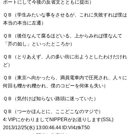
ポートにして今後の反省文とともに提出）
ＱＢ（学生みたいな事をさせるが、これに失敗すれば僕は
本当の本当に左遷）
ＱＢ（後任なんて腐るほどいる、上からみれば僕なんて
「芥の如し」といったところか）
ＱＢ（とりあえず、人の多い街に出ようとしたわけだけれ
ど）
ＱＢ（東京へ向かったら、満員電車内で圧死され、人々に
何回も轢かれ轢かれ、僕のコピーを何体も失い）
ＱＢ（気付けば知らない路頭に迷っていた）
ＱＢ（つーかほんとに、ここどこなのマジで）
4: VIPにかわりましてNIPPERがお送りします(SSL)
2013/12/25(水) 13:00:46.44 ID:Vl4ztkT50