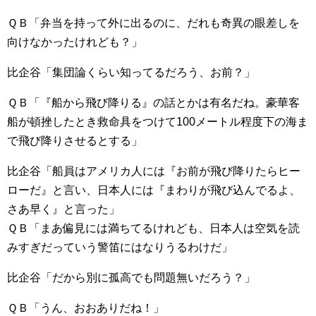
ＱＢ「弁当を持って外に出るのに、だれも奇異の眼差しを
向けなかったけれども？」
比企谷「集団論くらい知ってるだろう、お前？」
ＱＢ「『船から飛び降りる』の話とかは有名だね。豪華客
船が頓挫したとき救命具をつけて100メートル程度下の海ま
で飛び降りさせるとする」
比企谷「船員はアメリカ人には『お前が飛び降りたらヒー
ローだ』と言い、日本人には『まわりが飛び込んでるよ、
さあ早く』と言った」
ＱＢ「まあ偏見には満ちてるけれども、日本人は空気を読
みすぎだっていう警笛にはなりうるわけだ」
比企谷「だから別に孤高でも問題無いだろう？」
ＱＢ「うん、おおありだね！」