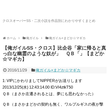
クロスオーバーSS・二次小説を作品別にわかりやすくまとめ
ホーム
俺ガイル
俺ガイル×まどか☆マギカ
【俺ガイルSS・クロス】比企谷「家に帰ると真
っ白な幽霊のような奴が」 ＱＢ「」【まどか
☆マギカ】
2016/11/29
俺ガイル×まどか☆マギカ
1: VIPにかわりましてNIPPERがお送りします
2013/12/25(水) 12:43:14.00 ID:Vl4ztkT50
ＱＢ（まさか左遷されるとは、夢にも思わなかった）
ＱＢ（まさかまどかの契約も無く、ワルプルギスの夜が撃