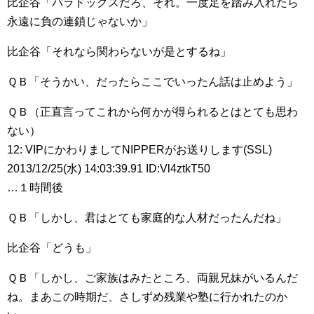
比企谷「パラドックスだろ、それ。一度足を踏み入れたら
永遠に負の連鎖じゃないか」
比企谷「それなら関わらないが是とするね」
ＱＢ「そうかい、だったらここでいったん話は止めよう」
ＱＢ（正直言ってこれから何かが得られるとはとても思わ
ない）
12: VIPにかわりましてNIPPERがお送りします(SSL)
2013/12/25(水) 14:03:39.91 ID:Vl4ztkT50
…１時間後
ＱＢ「しかし、君はとても家庭的な人材だったんだね」
比企谷「どうも」
ＱＢ「しかし、ご家族はみたところ、両親兄妹がいるんだ
ね。まあこの時期だ、さしずめ残業や塾に行かれたのか