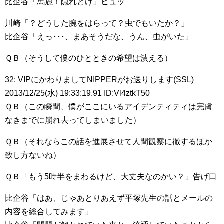
比企谷「馬鹿！隠れとけ」ヒュッ
川崎「？どうした腕をはらって？虫でもいたか？」
比企谷「えっ･･･、まあそうだな、うん、虫がいた」
ＱＢ（そうして僕のひとときの希望は潰える）
32: VIPにかわりましてNIPPERがお送りします(SSL)
2013/12/25(水) 19:33:19.91 ID:Vl4ztkT50
ＱＢ（この瞬間、僕がここにいるアイデンティティは完膚
なきまでに崩れ去ってしまいました）
ＱＢ（それならこの話を進展させて人間観察に徹するほか
致し方ないね）
ＱＢ「もう5時半をまわるけど、大丈夫なのかい？」告げ口
比企谷「はあ、じゃあとりあえず平塚先生の話とメールの
内容を総合してみます」