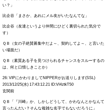
い？」
比企谷「まさか、あれにメル友がいたなんてな」
比企谷（友達というより仲間にひどく裏切られた気分で
す）
ＱＢ（女の子絶賛募集中だよ～、契約してよ～、と言いた
い場面だ）
ＱＢ（素質ある子を見つけられるチャンスをスルーするの
は、何と口惜しきことか）
26: VIPにかわりましてNIPPERがお送りします(SSL)
2013/12/25(水) 17:43:12.21 ID:Vl4ztkT50
玄関前
ＱＢ「『川崎』か、しかしどうして、かわなんとかなんて
言ったんだい？そんな複雑な名字でもないだろうに」