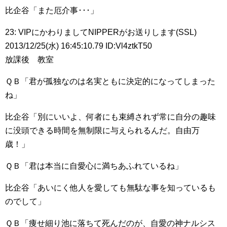
比企谷「また厄介事･･･」
23: VIPにかわりましてNIPPERがお送りします(SSL)
2013/12/25(水) 16:45:10.79 ID:Vl4ztkT50
放課後 教室
ＱＢ「君が孤独なのは名実ともに決定的になってしまった
ね」
比企谷「別にいいよ、何者にも束縛されず常に自分の趣味
に没頭できる時間を無制限に与えられるんだ。自由万
歳！」
ＱＢ「君は本当に自愛心に満ちあふれているね」
比企谷「あいにく他人を愛しても無駄な事を知っているも
のでして」
ＱＢ「痩せ細り池に落ちて死んだのが、自愛の神ナルシス