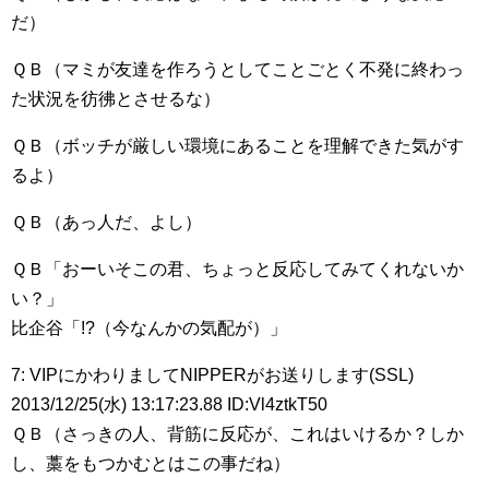
だ）
ＱＢ（マミが友達を作ろうとしてことごとく不発に終わっ
た状況を彷彿とさせるな）
ＱＢ（ボッチが厳しい環境にあることを理解できた気がす
るよ）
ＱＢ（あっ人だ、よし）
ＱＢ「おーいそこの君、ちょっと反応してみてくれないか
い？」
比企谷「!?（今なんかの気配が）」
7: VIPにかわりましてNIPPERがお送りします(SSL)
2013/12/25(水) 13:17:23.88 ID:Vl4ztkT50
ＱＢ（さっきの人、背筋に反応が、これはいけるか？しか
し、藁をもつかむとはこの事だね）