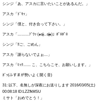
シンジ「あ、アスカに言いたいことがあるんだ。」
アスカ「ﾄﾞｷｯ」
シンジ「僕と、付き合って下さい。」
アスカ「………ﾌﾞﾜｯ (๑o̴̶̷̥᷅﹏o̴̶̷̥᷅๑)」ﾎﾟﾛﾎﾟﾛ
シンジ「‼︎ご、ごめん」
アスカ「謝らないでよぉ…」
アスカ「ﾋｯｸ…… こ、こちらこそ、お願いします。」
ｶﾞｯ(ふすまが勢いよく開く音)
31: 以下、名無しが深夜にお送りします 2016/03/05(土)
00:08:18 ID:LZZfkMSU
ミサト「おめでとう！」