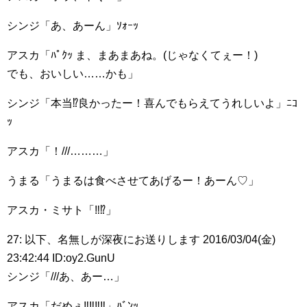
シンジ「あ、あーん」ｿｫｰｯ
アスカ「ﾊﾟｸｯ ま、まあまあね。(じゃなくてぇー！)
でも、おいしい……かも」
シンジ「本当⁉︎良かったー！喜んでもらえてうれしいよ」ﾆｺ
ｯ
アスカ「！///………」
うまる「うまるは食べさせてあげるー！あーん♡」
アスカ・ミサト「‼︎⁉︎」
27: 以下、名無しが深夜にお送りします 2016/03/04(金)
23:42:44 ID:oy2.GunU
シンジ「///あ、あー…」
アスカ「だめぇ‼︎‼︎‼︎‼︎」ﾊﾞﾝｯ