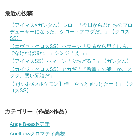
最近の投稿
【アイマス×ガンダム】シロー「今日から君たちのプロ
デューサーになった、シロー・アマダだ。」【クロス
SS】
【エヴァ・クロスSS】ハマーン「乗るなら早くしろ。
でなければ帰れ！」シンジ「えっ」
【アイマスSS】ハマーン「ぷちどる？」【ガンダム】
【カイジ・クロスSS】アカギ「『希望』の船、か。ク
クク、悪い冗談だ」
【 けいおん×ポケモン】梓「やっと見つけたー！」【ク
ロスSS】
カテゴリー（作品×作品）
AngelBeats!×刃牙
Another×クロマティ高校