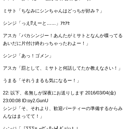
ミサト「ちなみにシンちゃんはどっちが好み？」
シンジ「っえ⁉︎えーと……」ｱｾｱｾ
アスカ「バカシンジー！あんたがミサトとなんか喋ってる
あいだに片付け終わっちゃったわよー！」
シンジ「あっ！ゴメン」
アスカ「罰として、ミサトと何話してたか教えなさい！」
うまる「それうまるも気になるー！」
22: 以下、名無しが深夜にお送りします 2016/03/04(金)
23:00:08 ID:oy2.GunU
シンジ「そ、それより、歓迎パーティーの準備するからみ
んなはまってて！」
シンジ「『ΣΣΣ≡┏|*´･Д･|┛ﾀﾞｯｼｭ』」