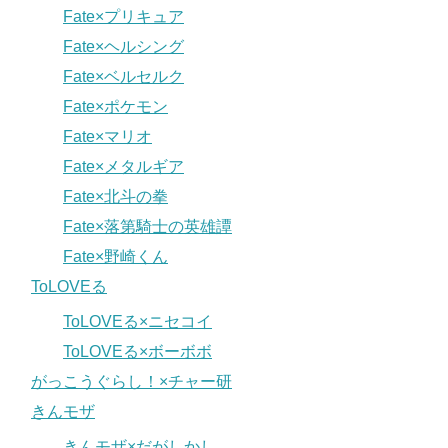
Fate×プリキュア
Fate×ヘルシング
Fate×ベルセルク
Fate×ポケモン
Fate×マリオ
Fate×メタルギア
Fate×北斗の拳
Fate×落第騎士の英雄譚
Fate×野崎くん
ToLOVEる
ToLOVEる×ニセコイ
ToLOVEる×ボーボボ
がっこうぐらし！×チャー研
きんモザ
きんモザ×だがしかし