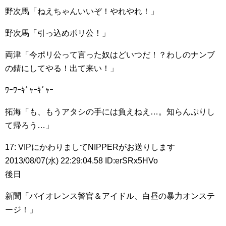
野次馬「ねえちゃんいいぞ！やれやれ！」
野次馬「引っ込めポリ公！」
両津「今ポリ公って言った奴はどいつだ！？わしのナンブ
の錆にしてやる！出て来い！」
ﾜｰﾜｰｷﾞｬｰｷﾞｬｰ
拓海「も、もうアタシの手には負えねえ…。知らんぷりし
て帰ろう…」
17: VIPにかわりましてNIPPERがお送りします
2013/08/07(水) 22:29:04.58 ID:erSRx5HVo
後日
新聞「バイオレンス警官＆アイドル、白昼の暴力オンステ
ージ！」