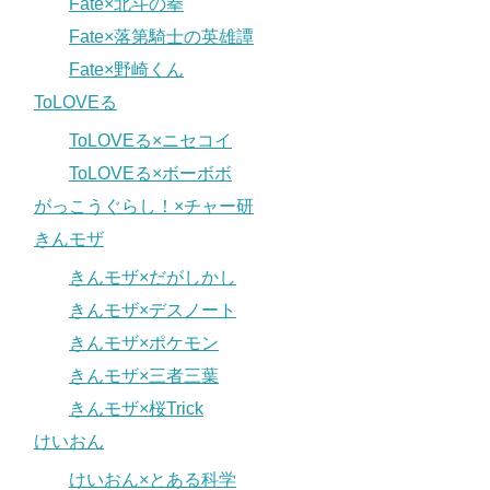
Fate×北斗の拳
Fate×落第騎士の英雄譚
Fate×野崎くん
ToLOVEる
ToLOVEる×ニセコイ
ToLOVEる×ボーボボ
がっこうぐらし！×チャー研
きんモザ
きんモザ×だがしかし
きんモザ×デスノート
きんモザ×ポケモン
きんモザ×三者三葉
きんモザ×桜Trick
けいおん
けいおん×とある科学