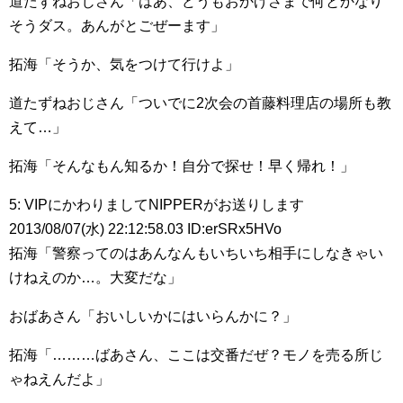
道たずねおじさん「はあ、どうもおかげさまで何とかなり
そうダス。あんがとごぜーます」
拓海「そうか、気をつけて行けよ」
道たずねおじさん「ついでに2次会の首藤料理店の場所も教
えて…」
拓海「そんなもん知るか！自分で探せ！早く帰れ！」
5: VIPにかわりましてNIPPERがお送りします
2013/08/07(水) 22:12:58.03 ID:erSRx5HVo
拓海「警察ってのはあんなんもいちいち相手にしなきゃい
けねえのか…。大変だな」
おばあさん「おいしいかにはいらんかに？」
拓海「………ばあさん、ここは交番だぜ？モノを売る所じ
ゃねえんだよ」