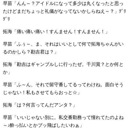
早苗「んん～？アイドルになって多少は丸くなったと思っ
たけどまだちょっと礼儀がなってないかしらねえ～？」ｸﾞﾘ
ｸﾞﾘ
拓海「痛い痛い痛い！すんません！すんません！」
早苗「ふぅ～、ま、それはいいとして何で拓海ちゃんがい
るのかしら？勘吉君は？」
拓海「勘吉はギャンブルしに行ったぜ。千川賞？とか何と
か」
早苗「ふ～ん、それで留守番してるってわけね。面白そう
じゃない！私もさせてもらおっと☆」
拓海「は？何言ってんだアンタ？」
早苗「いいじゃない別に。私交番勤務って憧れてたのよね
～♪酔っ払いとかブッ飛ばしたいわぁ」