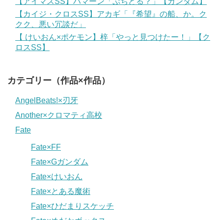
【アイマスSS】ハマーン「ぷちどる？」【ガンダム】
【カイジ・クロスSS】アカギ「『希望』の船、か。ク
クク、悪い冗談だ」
【 けいおん×ポケモン】梓「やっと見つけたー！」【ク
ロスSS】
カテゴリー（作品×作品）
AngelBeats!×刃牙
Another×クロマティ高校
Fate
Fate×FF
Fate×Gガンダム
Fate×けいおん
Fate×とある魔術
Fate×ひだまりスケッチ