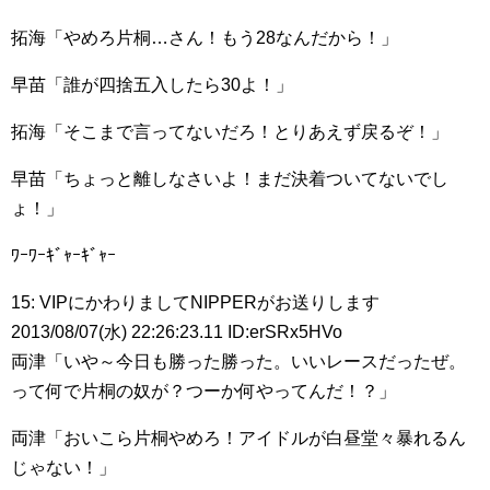
拓海「やめろ片桐…さん！もう28なんだから！」
早苗「誰が四捨五入したら30よ！」
拓海「そこまで言ってないだろ！とりあえず戻るぞ！」
早苗「ちょっと離しなさいよ！まだ決着ついてないでし
ょ！」
ﾜｰﾜｰｷﾞｬｰｷﾞｬｰ
15: VIPにかわりましてNIPPERがお送りします
2013/08/07(水) 22:26:23.11 ID:erSRx5HVo
両津「いや～今日も勝った勝った。いいレースだったぜ。
って何で片桐の奴が？つーか何やってんだ！？」
両津「おいこら片桐やめろ！アイドルが白昼堂々暴れるん
じゃない！」