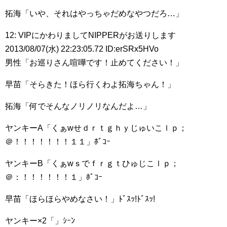
拓海「いや、それはやっちゃだめなやつだろ…」
12: VIPにかわりましてNIPPERがお送りします
2013/08/07(水) 22:23:05.72 ID:erSRx5HVo
男性「お巡りさん喧嘩です！止めてください！」
早苗「そらきた！ほら行くわよ拓海ちゃん！」
拓海「何でそんなノリノリなんだよ…」
ヤンキーA「くぁwせｄｒｔｇｈｙじゅいこｌｐ；
＠！！！！！！！１１」ﾎﾞｺｰ
ヤンキーB「くぁwｓでｆｒｇｔひゅじこｌｐ；
＠：！！！！！！１」ﾎﾞｺｰ
早苗「ほらほらやめなさい！」ﾄﾞｽｯ!ﾄﾞｽｯ!
ヤンキー×2「」ｼｰﾝ