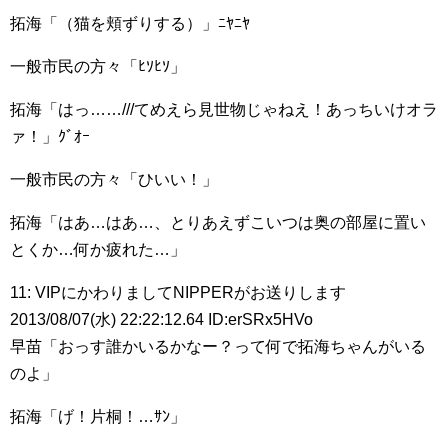
拓海「（猫を頬ずりする）」ﾆﾔﾆﾔ
一般市民の方々「ﾋｿﾋｿ」
拓海「はっ……///てめえら見世物じゃねえ！あっちいけオラ
ァ！」ｸﾞｵｰ
一般市民の方々「ひいい！」
拓海「はあ…はあ…、とりあえずこいつは奥の部屋に置い
とくか…何か疲れた…」
11: VIPにかわりましてNIPPERがお送りします
2013/08/07(水) 22:22:12.64 ID:erSRx5HVo
早苗「おっす誰かいるかなー？って何で拓海ちゃんがいる
のよ」
拓海「げ！片桐！…ｻﾝ」