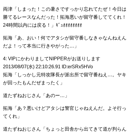
両津「しまった！この暑さですっかり忘れてたぜ！今日は
勝てるレースなんだった！拓海悪いが留守番しててくれ！
24時間以内には戻る！」ｷﾞｭｵｵｵｵｵｵｵｵ
拓海「あ、おい！何でアタシが留守番しなきゃなんねえん
だよ！って本当に行きやがった…」
4: VIPにかわりましてNIPPERがお送りします
2013/08/07(水) 22:10:26.91 ID:erSRx5HVo
拓海「しっかし元特攻隊長が派出所で留守番ねえ…。ヤキ
が回ったもんだぜまったく」
道たずねおじさん「あのー…」
拓海「あ？悪いけどアタシは警官じゃねえんだ。よそ行っ
てくれ」
道たずねおじさん「ちょっと田舎から出てきて道が判らん