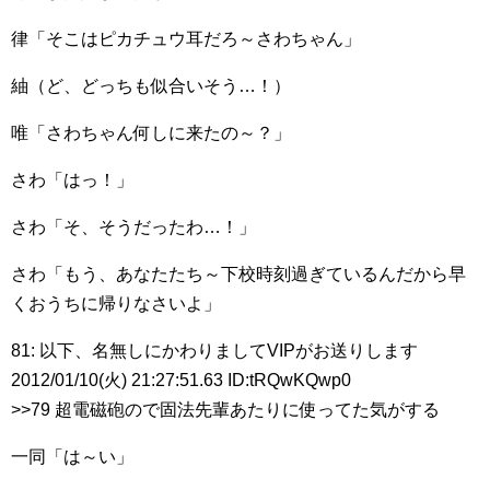
律「そこはピカチュウ耳だろ～さわちゃん」
紬（ど、どっちも似合いそう…！）
唯「さわちゃん何しに来たの～？」
さわ「はっ！」
さわ「そ、そうだったわ…！」
さわ「もう、あなたたち～下校時刻過ぎているんだから早
くおうちに帰りなさいよ」
81: 以下、名無しにかわりましてVIPがお送りします
2012/01/10(火) 21:27:51.63 ID:tRQwKQwp0
>>79 超電磁砲ので固法先輩あたりに使ってた気がする
一同「は～い」