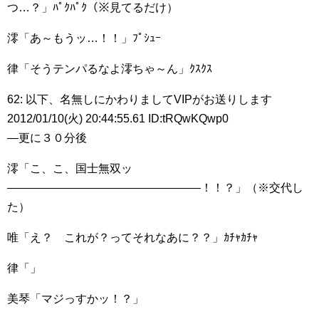
つ…？」ﾊﾟｸﾊﾟｸ（※見てるだけ）
澪「あ～もうッ…！！」ﾌﾟｼｭｰ
律「そうテンパるなよ澪ちゃ～ん」ｸｽｸｽ
62: 以下、名無しにかわりましてVIPがお送りします
2012/01/10(火) 20:44:55.61 ID:tRQwKQwp0
―更に３０分後
澪「こ、こ、国士無双ッ
―――――――――――――――――！！？」（※交代し
た）
唯「え？ これが？ってそれなあに？？」ｶﾁｬｶﾁｬ
律「」
美琴「マジっすかッ！？」