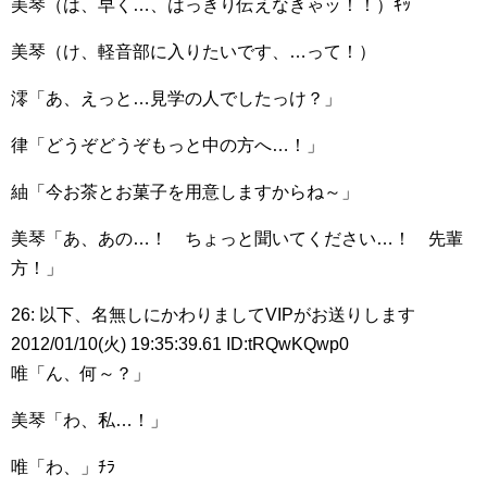
美琴（は、早く…、はっきり伝えなきゃッ！！）ｷｯ
美琴（け、軽音部に入りたいです、…って！）
澪「あ、えっと…見学の人でしたっけ？」
律「どうぞどうぞもっと中の方へ…！」
紬「今お茶とお菓子を用意しますからね～」
美琴「あ、あの…！ ちょっと聞いてください…！ 先輩
方！」
26: 以下、名無しにかわりましてVIPがお送りします
2012/01/10(火) 19:35:39.61 ID:tRQwKQwp0
唯「ん、何～？」
美琴「わ、私…！」
唯「わ、」ﾁﾗ