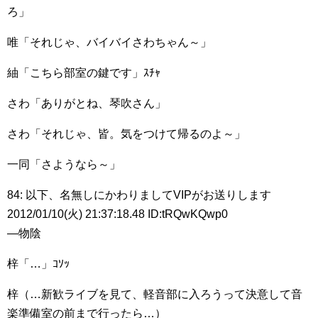
ろ」
唯「それじゃ、バイバイさわちゃん～」
紬「こちら部室の鍵です」ｽﾁｬ
さわ「ありがとね、琴吹さん」
さわ「それじゃ、皆。気をつけて帰るのよ～」
一同「さようなら～」
84: 以下、名無しにかわりましてVIPがお送りします
2012/01/10(火) 21:37:18.48 ID:tRQwKQwp0
―物陰
梓「…」ｺｿｯ
梓（…新歓ライブを見て、軽音部に入ろうって決意して音
楽準備室の前まで行ったら…）