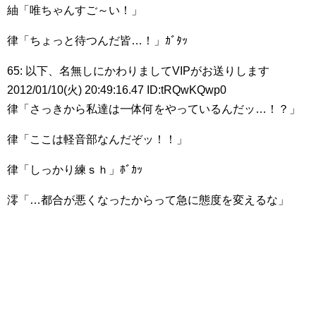
紬「唯ちゃんすご～い！」
律「ちょっと待つんだ皆…！」ｶﾞﾀｯ
65: 以下、名無しにかわりましてVIPがお送りします
2012/01/10(火) 20:49:16.47 ID:tRQwKQwp0
律「さっきから私達は一体何をやっているんだッ…！？」
律「ここは軽音部なんだぞッ！！」
律「しっかり練ｓｈ」ﾎﾞｶｯ
澪「…都合が悪くなったからって急に態度を変えるな」