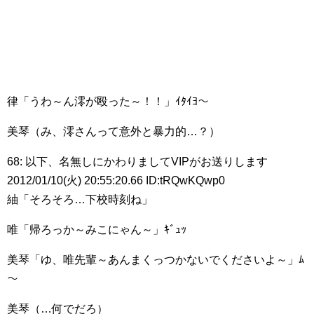
律「うわ～ん澪が殴った～！！」ｲﾀｲﾖ～
美琴（み、澪さんって意外と暴力的…？）
68: 以下、名無しにかわりましてVIPがお送りします
2012/01/10(火) 20:55:20.66 ID:tRQwKQwp0
紬「そろそろ…下校時刻ね」
唯「帰ろっか～みこにゃん～」ｷﾞｭｯ
美琴「ゆ、唯先輩～あんまくっつかないでくださいよ～」ﾑ
～
美琴（…何でだろ）