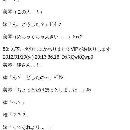
美琴（この人…！）
澪「ん、どうした？」ﾎﾞｲｰﾝ
美琴（めちゃくちゃ大きい……）ｼｮｯｸ
50: 以下、名無しにかわりましてVIPがお送りします
2012/01/10(火) 20:13:36.16 ID:tRQwKQwp0
美琴「律さん…！」
律「ん？ どしたの～」ﾍﾟﾀﾝ
美琴「ちょっとだけほっとしました…」ﾎｯ
律「へ？」
唯「？？？」
澪「ってそれより…！」