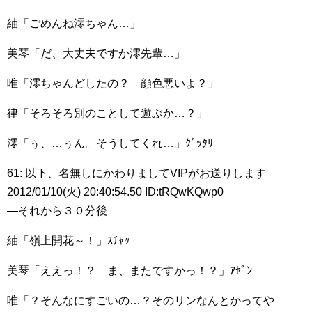
紬「ごめんね澪ちゃん…」
美琴「だ、大丈夫ですか澪先輩…」
唯「澪ちゃんどしたの？ 顔色悪いよ？」
律「そろそろ別のことして遊ぶか…？」
澪「ぅ、…ぅん。そうしてくれ…」ｸﾞｯﾀﾘ
61: 以下、名無しにかわりましてVIPがお送りします
2012/01/10(火) 20:40:54.50 ID:tRQwKQwp0
―それから３０分後
紬「嶺上開花～！」ｽﾁｬｯ
美琴「ええっ！？ ま、またですかっ！？」ｱｾﾞﾝ
唯「？そんなにすごいの…？そのリンなんとかってや