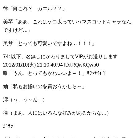
律「何これ？ カエル？？」
美琴「ああ、これはゲコ太っていうマスコットキャラなん
ですけど…」
美琴「とっても可愛いですよね…！！！」
74: 以下、名無しにかわりましてVIPがお送りします
2012/01/10(火) 21:10:40.94 ID:tRQwKQwp0
唯「うん、とってもかわいいよ～！」ｻﾜｯﾃｲｲ？
紬「私もお揃いのを買おうかしら～」
澪（う、う～ん…）
律（まあ、人にはいろんな好みがあるからな…）
ｶﾞﾗｯ