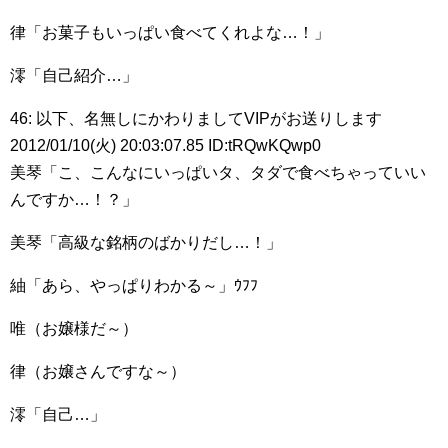
律「お菓子もいっぱい食べてくれよな…！」
澪「自己紹介…」
46: 以下、名無しにかわりましてVIPがお送りします
2012/01/10(火) 20:03:07.85 ID:tRQwKQwp0
美琴「こ、こんなにいっぱいタ、タダで食べちゃっていい
んですか…！？」
美琴「高級な銘柄のばかりだし…！」
紬「あら、やっぱりわかる～」ｳﾌﾌ
唯（お嬢様だ～）
律（お嬢さんですな～）
澪「自己…」