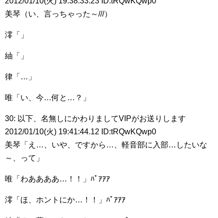
2012/01/10(火) 19:38:33.23 ID:tRQwKQwp0
美琴（い、言っちゃった～///）
澪「」
紬「」
律「…」
唯「い、今…何と…？」
30: 以下、名無しにかわりましてVIPがお送りします
2012/01/10(火) 19:41:44.12 ID:tRQwKQwp0
美琴「え…、いや、ですから…、軽音部に入部…したいな
～、って」
唯「わああああ…！！」ﾊﾟｱｱｱ
澪「ほ、ホントにか…！！」ﾊﾟｱｱｱ