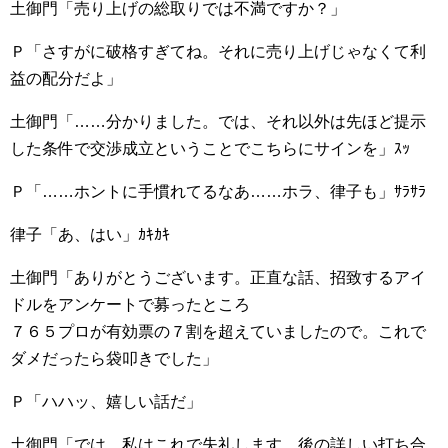
土御門「売り上げの総取りでは不満ですか？」
Ｐ「さすがに破格すぎてね。それに売り上げじゃなくて利
益の配分だよ」
土御門「……分かりました。では、それ以外は先ほど提示
した条件で交渉成立ということでこちらにサインを」ｽｯ
Ｐ「……ホントに手慣れてるなあ……ホラ、律子も」ｻﾗｻﾗ
律子「あ、はい」ｶｷｶｷ
土御門「ありがとうございます。正直な話、招致するアイ
ドルをアンケートで募ったところ
７６５プロが有効票の７割を超えていましたので。これで
ダメだったら袋叩きでした」
Ｐ「ハハッ、嬉しい話だ」
土御門「では、私はこれで失礼します。後の詳しい打ち合