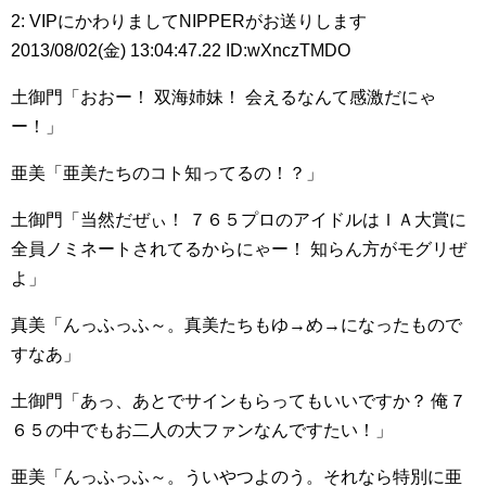
2: VIPにかわりましてNIPPERがお送りします
2013/08/02(金) 13:04:47.22 ID:wXnczTMDO
土御門「おおー！ 双海姉妹！ 会えるなんて感激だにゃ
ー！」
亜美「亜美たちのコト知ってるの！？」
土御門「当然だぜぃ！ ７６５プロのアイドルはＩＡ大賞に
全員ノミネートされてるからにゃー！ 知らん方がモグリぜ
よ」
真美「んっふっふ～。真美たちもゆ→め→になったもので
すなあ」
土御門「あっ、あとでサインもらってもいいですか？ 俺７
６５の中でもお二人の大ファンなんですたい！」
亜美「んっふっふ～。ういやつよのう。それなら特別に亜