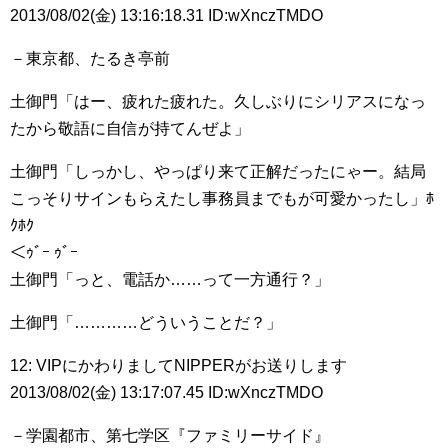
2013/08/02(金) 13:16:18.31 ID:wXnczTMDO
－東京都、たるき亭前
土御門「はー、疲れた疲れた。久しぶりにシリアスになっ
たから敬語に自信が持てんぜよ」
土御門「しっかし、やっぱり来て正解だったにゃー。結局
こっそりサインもらえたし事務員までもが可愛かったし」ﾎ
ｸﾎｸ
＜ｩﾞｰ ｩﾞｰ
土御門「っと、電話か……って一方通行？」
土御門「…………どういうことだ？」
12: VIPにかわりましてNIPPERがお送りします
2013/08/02(金) 13:17:07.45 ID:wXnczTMDO
－学園都市、第七学区『ファミリーサイド』