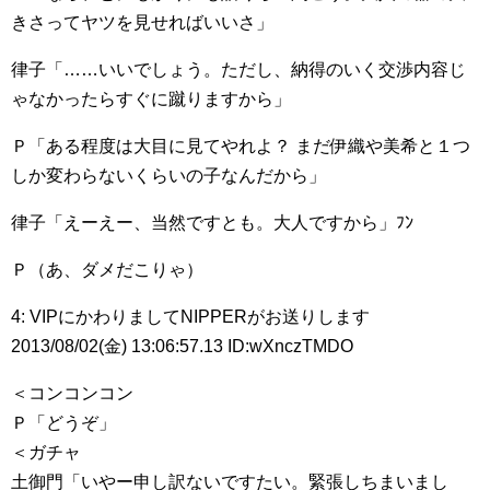
きさってヤツを見せればいいさ」
律子「……いいでしょう。ただし、納得のいく交渉内容じ
ゃなかったらすぐに蹴りますから」
Ｐ「ある程度は大目に見てやれよ？ まだ伊織や美希と１つ
しか変わらないくらいの子なんだから」
律子「えーえー、当然ですとも。大人ですから」ﾌﾝ
Ｐ（あ、ダメだこりゃ）
4: VIPにかわりましてNIPPERがお送りします
2013/08/02(金) 13:06:57.13 ID:wXnczTMDO
＜コンコンコン
Ｐ「どうぞ」
＜ガチャ
土御門「いやー申し訳ないですたい。緊張しちまいまし