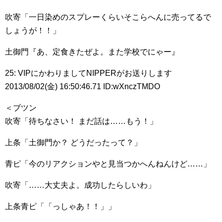
吹寄「一日染めのスプレーくらいそこらへんに売ってるで
しょうが！！」
土御門『あ、定食きたぜよ。また学校でにゃー』
25: VIPにかわりましてNIPPERがお送りします
2013/08/02(金) 16:50:46.71 ID:wXnczTMDO
＜ブツン
吹寄「待ちなさい！ まだ話は……もう！」
上条「土御門か？ どうだったって？」
青ピ「今のリアクションやと見当つかへんねんけど……」
吹寄「……大丈夫よ。成功したらしいわ」
上条青ピ「「っしゃあ！！」」