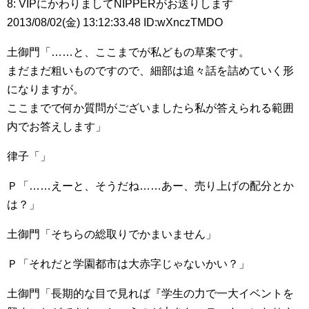
8: VIPにかわりましてNIPPERがお送りします
2013/08/02(金) 13:12:33.48 ID:wXnczTMDO
土御門「……と、ここまでが私どもの草案です。
まだまだ粗いものですので、細部は追々話を詰めていく形
になりますが。
ここまでで何か質問がございましたら私が答えられる範囲
内でお答えします」
律子「」
Ｐ「……えーと、そうだね……あー、売り上げの配分とか
は？」
土御門「そちらの総取りでかまいません」
Ｐ「それだと学園都市は大赤字じゃないかい？」
土御門「長期的な目で見れば『学生の力で一大イベントを