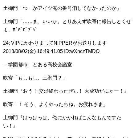
土御門「つーかアイツ俺の番号消してなかったのか」
土御門「……ま、いいか。とりあえず吹寄に報告しとくぜ
よ」ﾎﾟﾊﾟﾋﾟﾌﾟﾍﾟ
24: VIPにかわりましてNIPPERがお送りします
2013/08/02(金) 16:49:41.05 ID:wXnczTMDO
－学園都市、とある高校会議室
吹寄「もしもし、土御門？」
土御門『おう！ 交渉終わったぜぃ！ 大成功だにゃー！』
吹寄「！ そう、よくやったわね。お疲れさま」
土御門『はっはっは、俺にかかればこんなもんですた
い！』