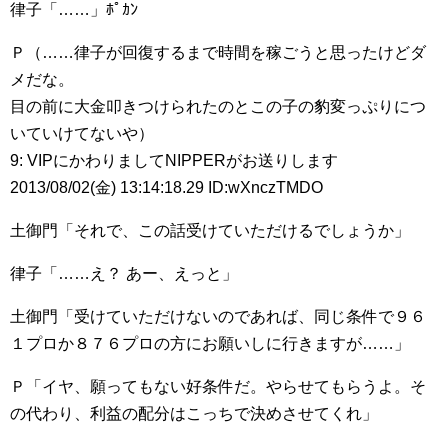
律子「……」ﾎﾟｶﾝ
Ｐ（……律子が回復するまで時間を稼ごうと思ったけどダ
メだな。
目の前に大金叩きつけられたのとこの子の豹変っぷりにつ
いていけてないや）
9: VIPにかわりましてNIPPERがお送りします
2013/08/02(金) 13:14:18.29 ID:wXnczTMDO
土御門「それで、この話受けていただけるでしょうか」
律子「……え？ あー、えっと」
土御門「受けていただけないのであれば、同じ条件で９６
１プロか８７６プロの方にお願いしに行きますが……」
Ｐ「イヤ、願ってもない好条件だ。やらせてもらうよ。そ
の代わり、利益の配分はこっちで決めさせてくれ」