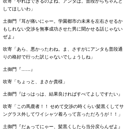
吹寄「やればできるのよね、アンタは。普段からちゃんと
してほしいわ」
土御門『耳が痛いにゃー。学園都市の未来を左右させるか
もしれない交渉を無事成功させた男に聞かせる話じゃない
ぜよ』
吹寄「あら、悪かったわね。ま、さすがにアンタも普段通
りの格好で行った訳じゃないでしょうしね」
土御門『……』
吹寄「ちょっと、まさか貴様」
土御門『はっはっは、結果良ければすべてよしですたい』
吹寄「この馬鹿者！！ せめて交渉の時くらい髪黒くしてサ
ングラス外してワイシャツ着ろって言っただろうが！！」
土御門『だぁってにゃー、髪黒くしたら当分戻らんぜよ』