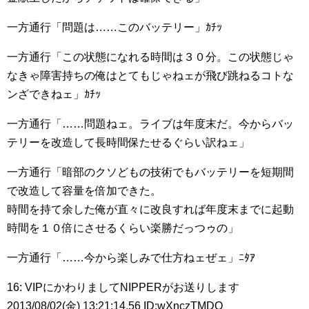
一方通行「問題は……このバッテリー」ｶﾁｯ
一方通行「この状態になれる時間は３０分。この状態じゃ
なきゃ障害持ちの俺はとてもじゃねェが飛び跳ねるコトな
ンざできねェ」ｶﾁｯ
一方通行「……問題ねェ。ライブは年度末だ。今からバッ
テリーを改造して長時間保たせるぐらい訳ねェ」
一方通行「暗部のクソどもの技術でもバッテリーを短期間
で改造して容量を倍加できた。
時間を持て余した俺が直々に改良すれば年度末までに起動
時間を１０倍にさせるくらい楽勝だっつゥの」
一方通行「……今から楽しみで仕方ねェぜェ」ﾆﾀｱ
16: VIPにかわりましてNIPPERがお送りします
2013/08/02(金) 13:21:14.56 ID:wXnczTMDO