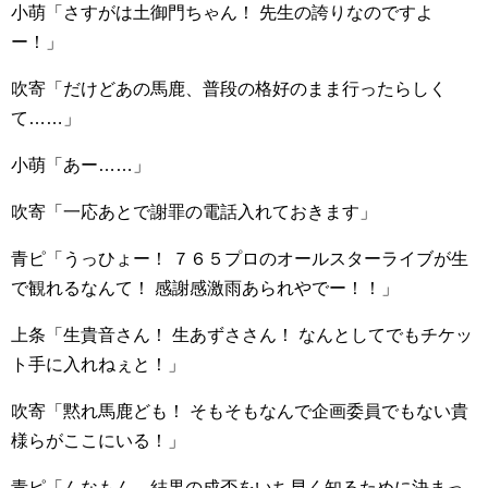
小萌「さすがは土御門ちゃん！ 先生の誇りなのですよ
ー！」
吹寄「だけどあの馬鹿、普段の格好のまま行ったらしく
て……」
小萌「あー……」
吹寄「一応あとで謝罪の電話入れておきます」
青ピ「うっひょー！ ７６５プロのオールスターライブが生
で観れるなんて！ 感謝感激雨あられやでー！！」
上条「生貴音さん！ 生あずささん！ なんとしてでもチケッ
ト手に入れねぇと！」
吹寄「黙れ馬鹿ども！ そもそもなんで企画委員でもない貴
様らがここにいる！」
青ピ「んなもん、結果の成否をいち早く知るために決まっ