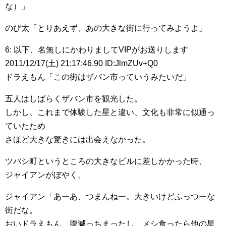
な）」
のび太「とりあえず、あの大きな街に行ってみようよ」
6: 以下、名無しにかわりましてVIPがお送りします
2011/12/17(土) 21:17:46.90 ID:JlmZUv+Q0
ドラえもん「この街はザバン市っていうみたいだ」
五人はしばらくザバン市を観光した。
しかし、これまで体験した星と違い、文化も非常に似通っ
ていたため
さほど大きな驚きには出会えなかった。
ツバシ町というところの大きなビルに差しかかった時、
ジャイアンがぼやく。
ジャイアン「あーあ、つまんねー。大きいけどふっつーな
街だな。
おいドラえもん、腹減っちまったし、メシ食ったら他の星