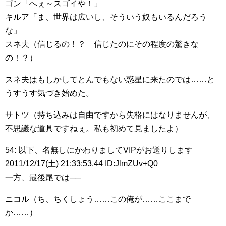
ゴン「へぇ～スゴイや！」
キルア「ま、世界は広いし、そういう奴もいるんだろう
な」
スネ夫（信じるの！？ 信じたのにその程度の驚きな
の！？）
スネ夫はもしかしてとんでもない惑星に来たのでは……と
うすうす気づき始めた。
サトツ（持ち込みは自由ですから失格にはなりませんが、
不思議な道具ですねぇ。私も初めて見ましたよ）
54: 以下、名無しにかわりましてVIPがお送りします
2011/12/17(土) 21:33:53.44 ID:JlmZUv+Q0
一方、最後尾では──
ニコル（ち、ちくしょう……この俺が……ここまで
か……）