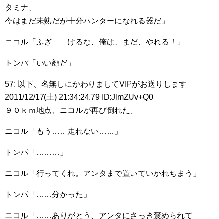
タミナ、
今はまだ未熟だが十分ハンターになれる器だ」
ニコル「ふざ……けるな、俺は、まだ、やれる！」
トンパ「いい顔だ」
57: 以下、名無しにかわりましてVIPがお送りします
2011/12/17(土) 21:34:24.79 ID:JlmZUv+Q0
９０ｋｍ地点、ニコルが再び倒れた。
ニコル「もう……走れない……」
トンパ「………」
ニコル「行ってくれ。アンタまで置いていかれちまう」
トンパ「……分かった」
ニコル「……ありがとう、アンタにさっき褒められて