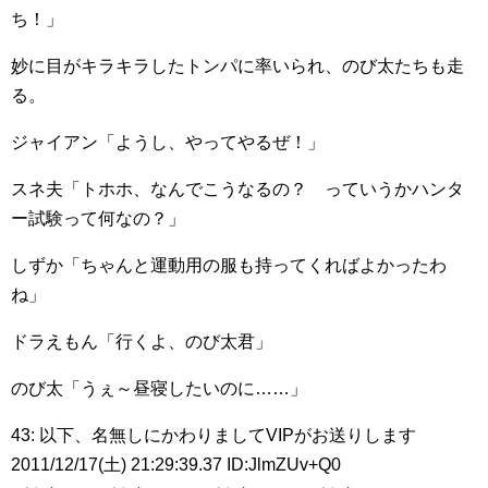
ち！」
妙に目がキラキラしたトンパに率いられ、のび太たちも走
る。
ジャイアン「ようし、やってやるぜ！」
スネ夫「トホホ、なんでこうなるの？ っていうかハンタ
ー試験って何なの？」
しずか「ちゃんと運動用の服も持ってくればよかったわ
ね」
ドラえもん「行くよ、のび太君」
のび太「うぇ～昼寝したいのに……」
43: 以下、名無しにかわりましてVIPがお送りします
2011/12/17(土) 21:29:39.37 ID:JlmZUv+Q0