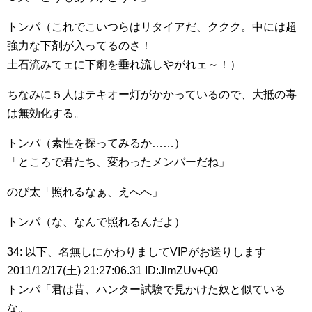
トンパ（これでこいつらはリタイアだ、ククク。中には超
強力な下剤が入ってるのさ！
土石流みてェに下痢を垂れ流しやがれェ～！）
ちなみに５人はテキオー灯がかかっているので、大抵の毒
は無効化する。
トンパ（素性を探ってみるか……）
「ところで君たち、変わったメンバーだね」
のび太「照れるなぁ、えへへ」
トンパ（な、なんで照れるんだよ）
34: 以下、名無しにかわりましてVIPがお送りします
2011/12/17(土) 21:27:06.31 ID:JlmZUv+Q0
トンパ「君は昔、ハンター試験で見かけた奴と似ている
な。