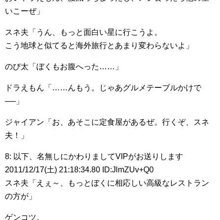
いこーぜ」
スネ夫「うん、もっと面白い星に行こうよ。
こう地球と似てると海外旅行とあまり変わらないよ」
のび太「ぼくもお腹へった……」
ドラえもん「……んもう。じゃあグルメテーブルかけで
──」
ジャイアン「お、あそこに定食屋があるぜ。行くぞ、スネ
夫！」
8: 以下、名無しにかわりましてVIPがお送りします
2011/12/17(土) 21:18:34.80 ID:JlmZUv+Q0
スネ夫「えぇ～、もっとぼくに相応しい高級なレストラン
の方が」
ゲンコツ。