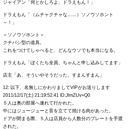
ジャイアン「何とかしろよ、ドラえもん！」
ドラえもん「（ムチャクチャな……）ソノウソホント
～！」
＜ソノウソホント＞
クチバシ型の道具。
これをつけてしゃべると、どんなウソでも本当になる。
ドラえもん「ぼくたち全員、ちゃんと申し込みしてます」
店主「あ、そういやそうだった。すまんすまん」
12: 以下、名無しにかわりましてVIPがお送りします
2011/12/17(土) 21:19:52.41 ID:JlmZUv+Q0
５人は奥の部屋へ連れて行かれた。
中にはジュージューと音を立てて焼ける肉があった。
ドアが閉まる際、５人は店員から人数分のプレートを手渡
された。