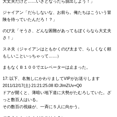
大丈夫だけど……いざとなったら脱出しよう！」
ジャイアン「だらしないな、お前ら。俺たちはこういう冒
険を待っていたんだろ！？」
のび太「そうさ、どんな困難があってもぼくらなら大丈夫
さ！」
スネ夫（ジャイアンはともかくのび太まで、らしくなく頼
もしいこといっちゃって……）
まもなくＢ１００でエレベーターは止まった。
17: 以下、名無しにかわりましてVIPがお送りします
2011/12/17(土) 21:21:25.08 ID:JlmZUv+Q0
ドアが開くと、薄暗い地下道に大勢がたむろしていた。ざ
っと数百人はいる。
その数百の視線が、一斉に５人に向かう。