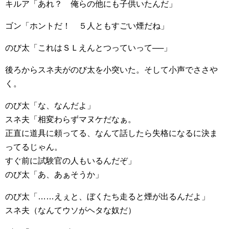
キルア「あれ？ 俺らの他にも子供いたんだ」
ゴン「ホントだ！ ５人ともすごい煙だね」
のび太「これはＳＬえんとつっていって──」
後ろからスネ夫がのび太を小突いた。そして小声でささや
く。
のび太「な、なんだよ」
スネ夫「相変わらずマヌケだなぁ。
正直に道具に頼ってる、なんて話したら失格になるに決ま
ってるじゃん。
すぐ前に試験官の人もいるんだぞ」
のび太「あ、あぁそうか」
のび太「……えぇと、ぼくたち走ると煙が出るんだよ」
スネ夫（なんてウソがヘタな奴だ）