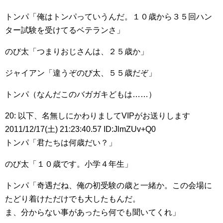
トンパ「俺はトンパっていうんだ。１０歳から３５回ハン
ター試験を受けてるベテランさ」
のび太「つまりおじさんは、２５歳か」
ジャイアン「違うぞのび太、５５歳だぞ」
トンパ（なんだこのバガガキどもは……）
20: 以下、名無しにかわりましてVIPがお送りします
2011/12/17(土) 21:23:40.57 ID:JlmZUv+Q0
トンパ「君たちは何歳だい？」
のび太「１０歳です。小学４年生」
トンパ「奇遇だね、俺の初受験の歳と一緒か。この会場に
たどり着けただけでも大したもんだ。
ま、分からない事があったら何でも聞いてくれ」