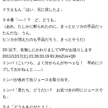
ドラえもん「はい、元に戻したよ」
５８番「──！？ ど、どうも」
（あれ、たしかに斬られたのに。きっとヒソカの手品だっ
たんだな、うん。
ヒソカが消えたのも手品だろう、きっとそうだ）
33: 以下、名無しにかわりましてVIPがお送りします
2011/12/17(土) 21:26:33.19 ID:JlmZUv+Q0
トンパ（こいつら、よく分からんがやべェな！ 早めにツ
ブしておかねぇと……）
トンパが改めて缶ジュースを取り出す。
トンパ「君たち、どうだい？ お近づきの印にジュースで
も」
５人「どうもありがとう！」