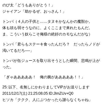
のび太「どうもありがとう！」
ジャイアン「助かるぜ、おっさん！」
トンパ（４人の子供と……タヌキかなんかの魔獣か。
体も頭も弱そうなのに、よくここまで来れたもんだ。
ま、こういう奴らこそ俺様の絶好のカモなんだがな）
トンパ「君らもステーキ食ったんだろ？ だったらノドが
渇いてるだろ──」
トンパが缶ジュースを取り出そうとした瞬間、悲鳴が上が
った。
「ぎゃあああああ！ 俺の腕があああああ！！」
25: 以下、名無しにかわりましてVIPがお送りします
2011/12/17(土) 21:25:08.05 ID:JlmZUv+Q0
ヒソカ「ククク、人にぶつかったら謝らなくちゃね」