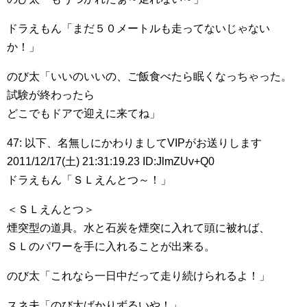
ドラえもん「まだ５０メートルも走ってないじゃない
か！」
のび太「いいのいいの、ご飯食べたら眠くなっちゃった。
試験が終わったら
どこでもドアで迎えに来てね」
47: 以下、名無しにかわりましてVIPがお送りします
2011/12/17(土) 21:31:19.23 ID:JlmZUv+Q0
ドラえもん「ＳＬえんとつ～！」
＜ＳＬえんとつ＞
煙突型の道具。水と石炭を煙突に入れて頭に被れば、
ＳＬのパワーを手に入れることが出来る。
のび太「これなら一日中だって走り続けられるよ！」
スネ夫「のび太ばかりずるいや！」