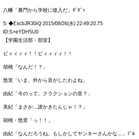
八幡「裏門から学校に侵入だ」ﾀﾞﾀﾞｯ
5: ◆ExcbJR30iQ 2015/08/26(水) 22:49:20.75
ID:S+eYDH5U0
【学園生活部・部室】
ビィィィィ！！ビィィィィ！！
胡桃「なんだ！？」
悠里「いま、外から音がしたわよね」
由紀「今のって、クラクションの音？」
美紀「まさか…誰かきたんじゃ！？」
胡桃・悠里「っ！！」
由紀「なんだろうね。もしかしてヤンキーさんかな…」ﾌﾞﾙ