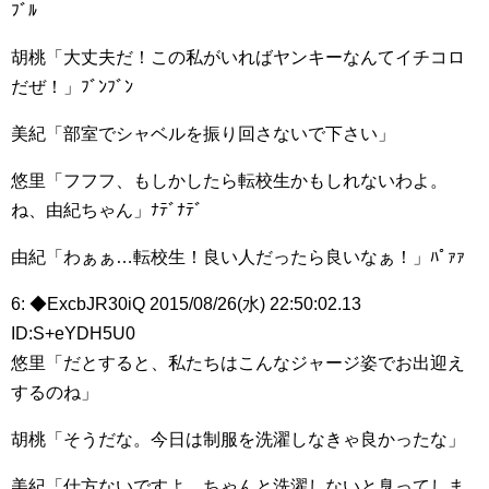
ﾌﾞﾙ
胡桃「大丈夫だ！この私がいればヤンキーなんてイチコロ
だぜ！」ﾌﾞﾝﾌﾞﾝ
美紀「部室でシャベルを振り回さないで下さい」
悠里「フフフ、もしかしたら転校生かもしれないわよ。
ね、由紀ちゃん」ﾅﾃﾞﾅﾃﾞ
由紀「わぁぁ…転校生！良い人だったら良いなぁ！」ﾊﾟｧｧ
6: ◆ExcbJR30iQ 2015/08/26(水) 22:50:02.13
ID:S+eYDH5U0
悠里「だとすると、私たちはこんなジャージ姿でお出迎え
するのね」
胡桃「そうだな。今日は制服を洗濯しなきゃ良かったな」
美紀「仕方ないですよ。ちゃんと洗濯しないと臭ってしま