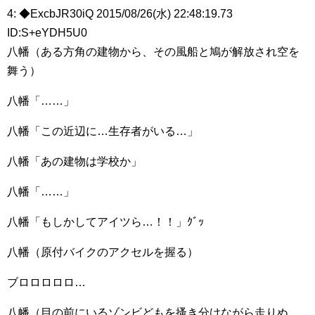
4: ◆ExcbJR30iQ 2015/08/26(水) 22:48:19.73
ID:S+eYDH5U0
八幡（ある方角の建物から、その風船と鳩が解放され空を
舞う）
八幡「……」
八幡「この近辺に…生存者がいる…」
八幡「あの建物は学校か」
八幡「……」
八幡「もしかしてアイツら…！！」ｸﾞｯ
八幡（原付バイクのアクセルを握る）
ブロロロロロ…
八幡（目の前にいるゾンビどもを搔き分けながら走りぬ