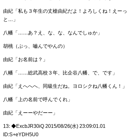
由紀「私も３年生の丈槍由紀だよ！よろしくね！えーっ
と…」
八幡「……あ？え、な、な、なんでしゅか」
胡桃（ぷっ、嚙んでやんの）
由紀「お名前は？」
八幡「……総武高校３年、比企谷八幡、で、です」
由紀「えへへへ、同級生だね。ヨロシクね八幡くん！」
八幡「上の名前で呼んでくれ」
由紀「えーーやだーー」
13: ◆ExcbJR30iQ 2015/08/26(水) 23:09:01.01
ID:S+eYDH5U0