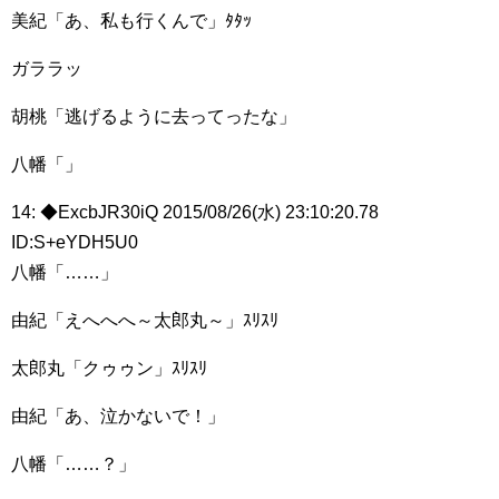
美紀「あ、私も行くんで」ﾀﾀｯ
ガララッ
胡桃「逃げるように去ってったな」
八幡「」
14: ◆ExcbJR30iQ 2015/08/26(水) 23:10:20.78
ID:S+eYDH5U0
八幡「……」
由紀「えへへへ～太郎丸～」ｽﾘｽﾘ
太郎丸「クゥゥン」ｽﾘｽﾘ
由紀「あ、泣かないで！」
八幡「……？」