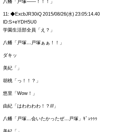
八幡「戸塚――！！！」
11: ◆ExcbJR30iQ 2015/08/26(水) 23:05:14.40
ID:S+eYDH5U0
学園生活部全員「え？」
八幡「戸塚…戸塚ぁぁ！！」
ダキッ
美紀「」
胡桃「っ！！？」
悠里「Wow！」
由紀「はわわわわ！？///」
八幡「戸塚…会いたかったぜ…戸塚」ｷﾞｭｩｩｩ
美紀「」