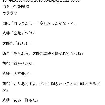
16: ◆ExcbJR30iQ 2015/08/26(水) 23:12:30.63
ID:S+eYDH5U0
ガララッ
由紀「おっまたせー！寂しかったかな～？」
八幡「全然」ﾅﾃﾞﾅﾃﾞ
太郎丸「わん！」
悠里「あらあら、太郎丸に随分懐かれてるわね」
胡桃「待たせたな」
八幡「大丈夫だ」
胡桃「とりあえずよ、色々と聞きたいことが山ほどあるだ
が」
八幡「ああ、俺もだ」