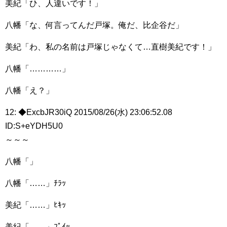
美紀「ひ、人違いです！」
八幡「な、何言ってんだ戸塚。俺だ、比企谷だ」
美紀「わ、私の名前は戸塚じゃなくて…直樹美紀です！」
八幡「…………」
八幡「え？」
12: ◆ExcbJR30iQ 2015/08/26(水) 23:06:52.08
ID:S+eYDH5U0
～～～
八幡「」
八幡「……」ﾁﾗｯ
美紀「……」ﾋｷｯ
美紀「……」ﾌﾟｲｯ