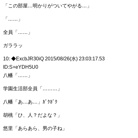
「この部屋…明かりがついてやがる…」
「……」
全員「……」
ガララッ
10: ◆ExcbJR30iQ 2015/08/26(水) 23:03:17.53
ID:S+eYDH5U0
八幡「……」
学園生活部全員「………」
八幡「あ…あ…」ｶﾞｸｶﾞｸ
胡桃「ひ、人？だよな？」
悠里「あらあら、男の子ね」