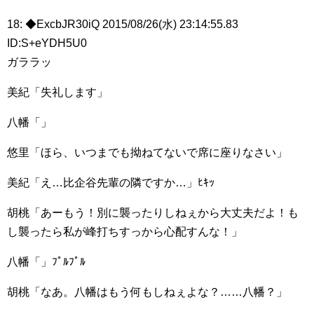
18: ◆ExcbJR30iQ 2015/08/26(水) 23:14:55.83
ID:S+eYDH5U0
ガララッ
美紀「失礼します」
八幡「」
悠里「ほら、いつまでも拗ねてないで席に座りなさい」
美紀「え…比企谷先輩の隣ですか…」ﾋｷｯ
胡桃「あーもう！別に襲ったりしねぇから大丈夫だよ！も
し襲ったら私が峰打ちすっから心配すんな！」
八幡「」ﾌﾟﾙﾌﾟﾙ
胡桃「なあ。八幡はもう何もしねぇよな？……八幡？」