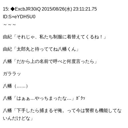
15: ◆ExcbJR30iQ 2015/08/26(水) 23:11:21.75
ID:S+eYDH5U0
～～～
由紀「それじゃ、私たち制服に着替えてくるね！」
由紀「太郎丸と待っててね八幡くん」
八幡「だから上の名前で呼べと何度言ったら」
ガララッ
八幡（……）
八幡「はぁぁ…やっちまったな…」ｶﾞｸｯ
八幡「下手したら捕まるぞ俺。って今は警察も機能してな
いんだけどな」