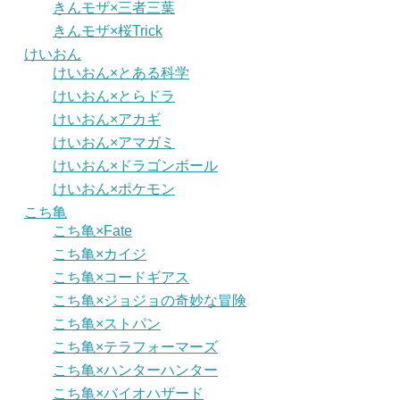
きんモザ×三者三葉
きんモザ×桜Trick
けいおん
けいおん×とある科学
けいおん×とらドラ
けいおん×アカギ
けいおん×アマガミ
けいおん×ドラゴンボール
けいおん×ポケモン
こち亀
こち亀×Fate
こち亀×カイジ
こち亀×コードギアス
こち亀×ジョジョの奇妙な冒険
こち亀×ストパン
こち亀×テラフォーマーズ
こち亀×ハンターハンター
こち亀×バイオハザード