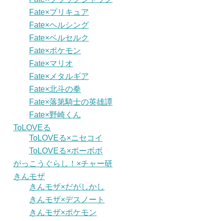
Fate×プリキュア
Fate×ヘルシング
Fate×ベルセルク
Fate×ポケモン
Fate×マリオ
Fate×メタルギア
Fate×北斗の拳
Fate×落第騎士の英雄譚
Fate×野崎くん
ToLOVEる
ToLOVEる×ニセコイ
ToLOVEる×ボーボボ
がっこうぐらし！×チャー研
きんモザ
きんモザ×だがしかし
きんモザ×デスノート
きんモザ×ポケモン