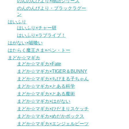
のんのんびより×物語シリーズ
のんのんびより・ブラックラグー
ン
はいふり
はいふり×チャー研
はいふり×ラブライブ！
はがない×嘘喰い
はたらく魔王さま×ベン・トー
まどか☆マギカ
まどか☆マギカ×Fate
まどか☆マギカ×TIGER＆BUNNY
まどか☆マギカ×ちびまる子ちゃん
まどか☆マギカ×とある科学
まどか☆マギカ×とある魔術
まどか☆マギカ×はがない
まどか☆マギカ×ひだまりスケッチ
まどか☆マギカ×めだかボックス
まどか☆マギカ×エンジェルビーツ