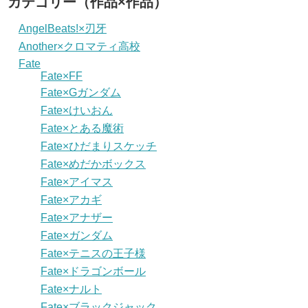
カテゴリー（作品×作品）
AngelBeats!×刃牙
Another×クロマティ高校
Fate
Fate×FF
Fate×Gガンダム
Fate×けいおん
Fate×とある魔術
Fate×ひだまりスケッチ
Fate×めだかボックス
Fate×アイマス
Fate×アカギ
Fate×アナザー
Fate×ガンダム
Fate×テニスの王子様
Fate×ドラゴンボール
Fate×ナルト
Fate×ブラックジャック