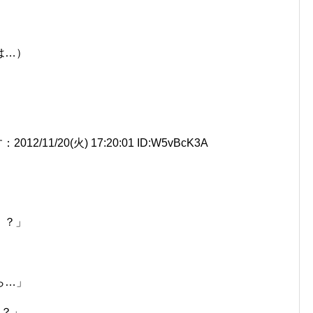
は…）
1/20(火) 17:20:01 ID:W5vBcK3A
！？」
」
ら…」
…？」