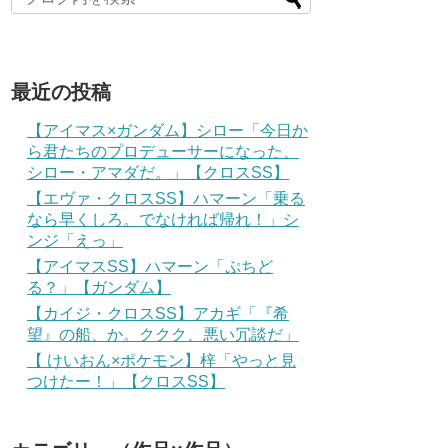
最近の投稿
【アイマス×ガンダム】シロー「今日か
ら君たちのプロデューサーになった、
シロー・アマダだ。」【クロスSS】
【エヴァ・クロスSS】ハマーン「乗る
なら早くしろ。でなければ帰れ！」シ
ンジ「えっ」
【アイマスSS】ハマーン「ぷちど
る？」【ガンダム】
【カイジ・クロスSS】アカギ「『希
望』の船、か。ククク、悪い冗談だ」
【 けいおん×ポケモン】梓「やっと見
つけたー！」【クロスSS】