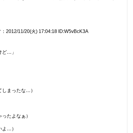
1/20(火) 17:04:18 ID:W5vBcK3A
」
けど…」
てしまったな…）
ゃったよなぁ）
いよ…）