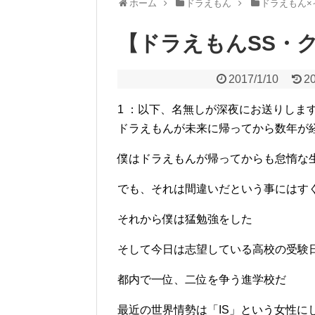
ホーム
ドラえもん
ドラえもん×
【ドラえもんSS・ク
2017/1/10
20
1 ：以下、名無しが深夜にお送りします：2012/1
ドラえもんが未来に帰ってから数年が
僕はドラえもんが帰ってからも怠惰な
でも、それは間違いだという事にはす
それから僕は猛勉強をした
そして今日は志望している高校の受験
都内で一位、二位を争う進学校だ
最近の世界情勢は「IS」という女性に