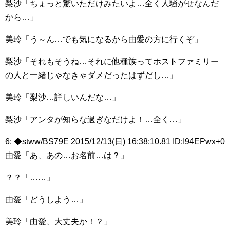
梨沙「ちょっと驚いただけみたいよ…全く人騒がせなんだ
から…」
美玲「う～ん…でも気になるから由愛の方に行くぞ」
梨沙「それもそうね…それに他種族ってホストファミリー
の人と一緒じゃなきゃダメだったはずだし…」
美玲「梨沙…詳しいんだな…」
梨沙「アンタが知らな過ぎなだけよ！…全く…」
6: ◆stww/BS79E 2015/12/13(日) 16:38:10.81 ID:I94EPwx+0
由愛「あ、あの…お名前…は？」
？？「……」
由愛「どうしよう…」
美玲「由愛、大丈夫か！？」