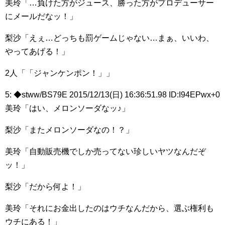
美玲「…負けた方がジュース、勝った方がプロデューサー
にメールだなッ！」
梨沙「えぇ…どっちも罰ゲームじゃない…まぁ、いいわ、
やってあげる！」
2人「「ジャンケンポン！」」
5: ◆stww/BS79E 2015/12/13(日) 16:36:51.98 ID:I94EPwx+0
美玲「はい、メロンソーダなッ♪」
梨沙「またメロンソーダなの！？」
美玲「自動販売機でしか売ってない珍しいヤツなんだぞ
ッ！」
梨沙「だから何よ！」
美玲「それにお金出したのはウチなんだから、選ぶ権利も
ウチにある！」