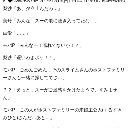
8: ◆stww/BS79E 2015/12/13(日) 16:40:10.99 ID:I94EPwx+0
梨沙「あ、夕立止んだわ…」
美玲「みんな…スーの歌に聴き入ってたな…」
由愛「……」
モバP「みんなー！濡れてないか！？」
梨沙「遅いわよボケ！！」
モバP「ごめんごめん…そのスライムさんのホストファミリ
ーさんも一緒に探しててさ…」
？？「えっと…スーがご迷惑をかけたようで、すみませ
ん」
モバP「この人がホストファミリーの来留主公人(くるすき
みひと)さんだ…あと…」