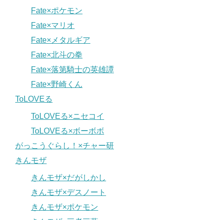
Fate×ポケモン
Fate×マリオ
Fate×メタルギア
Fate×北斗の拳
Fate×落第騎士の英雄譚
Fate×野崎くん
ToLOVEる
ToLOVEる×ニセコイ
ToLOVEる×ボーボボ
がっこうぐらし！×チャー研
きんモザ
きんモザ×だがしかし
きんモザ×デスノート
きんモザ×ポケモン