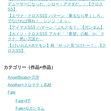
デューサーになった、シロー・アマダだ。」【クロス
SS】
【エヴァ・クロスSS】ハマーン「乗るなら早くしろ。
でなければ帰れ！」シンジ「えっ」
【アイマスSS】ハマーン「ぷちどる？」【ガンダム】
【カイジ・クロスSS】アカギ「『希望』の船、か。ク
クク、悪い冗談だ」
【 けいおん×ポケモン】梓「やっと見つけたー！」【ク
ロスSS】
カテゴリー（作品×作品）
AngelBeats!×刃牙
Another×クロマティ高校
Fate
Fate×FF
Fate×Gガンダム