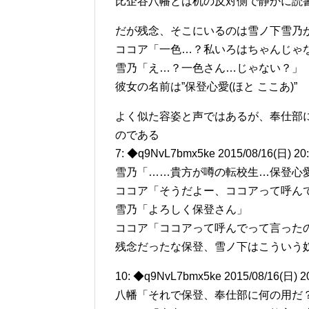
比企谷八幡とは机の反対側で静かに読
だが残念、そこにいるのは雪ノ下雪乃
ココア「一色…？私いろはちゃんじゃ
雪乃「え…？一色さん…じゃない？」
彼女の名前は”保登心愛(ほと ここあ)”
よく似た容姿と声ではあるが、奉仕部
のである
7: ◆q9NvL7bmx5ke 2015/08/16(日) 20
雪乃「……貴方が噂の転校生…保登心
ココア「そうだよー、ココアって呼ん
雪乃「よろしく保登さん」
ココア「ココアって呼んでって言ったの
残念だったな保登、雪ノ下はこういう
10: ◆q9NvL7bmx5ke 2015/08/16(日) 2
八幡「それで保登、奉仕部に何の用だ