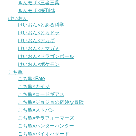
きんモザ×三者三葉
きんモザ×桜Trick
けいおん
けいおん×とある科学
けいおん×とらドラ
けいおん×アカギ
けいおん×アマガミ
けいおん×ドラゴンボール
けいおん×ポケモン
こち亀
こち亀×Fate
こち亀×カイジ
こち亀×コードギアス
こち亀×ジョジョの奇妙な冒険
こち亀×ストパン
こち亀×テラフォーマーズ
こち亀×ハンターハンター
こち亀×バイオハザード