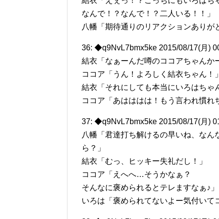
結衣「えぇっ！？こっちにもいろはち
なんで！？なんで！？二人いる！！」
八幡「期待通りのリアクションありが
36: ◆q9NvL7bmx5ke 2015/08/17(月) 0
結衣「なぁーんだ噂のココアちゃんか
ココア「うん！よろしく結衣ちゃん！
結衣「それにしても本当にいろはちゃ
ココア「あはははは！もう言われ慣れ
37: ◆q9NvL7bmx5ke 2015/08/17(月) 0
八幡「君達打ち解けるの早いね、なん
ら？」
結衣「むっ、ヒッキー失礼だし！」
ココア「えへへ…そうかなぁ？
そんなに褒められるとテレますなぁ♪」
いろは「褒められてないよー気付いて