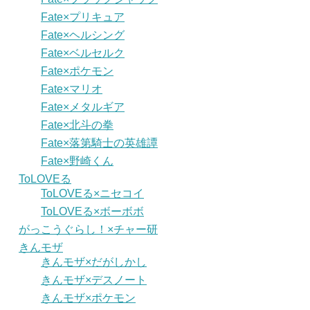
Fate×プリキュア
Fate×ヘルシング
Fate×ベルセルク
Fate×ポケモン
Fate×マリオ
Fate×メタルギア
Fate×北斗の拳
Fate×落第騎士の英雄譚
Fate×野崎くん
ToLOVEる
ToLOVEる×ニセコイ
ToLOVEる×ボーボボ
がっこうぐらし！×チャー研
きんモザ
きんモザ×だがしかし
きんモザ×デスノート
きんモザ×ポケモン