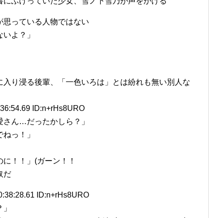
書にふけっていた少女、雪ノ下雪乃が声をかける
が思っている人物ではない
ないよ？」
に入り浸る後輩、「一色いろは」とは紛れも無い別人な
:36:54.69 ID:n+rHs8URO
愛さん…だったかしら？」
でねっ！」
に！！」(ガーン！！
奴だ
0:38:28.61 ID:n+rHs8URO
？」