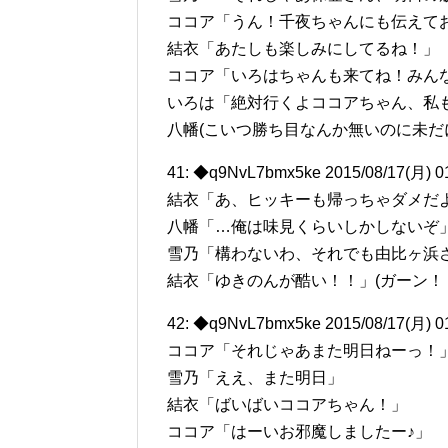
ココア「うん！千夜ちゃんにも伝えて
結衣「あたしも楽しみにしてるね！」
ココア「いろはちゃんも来てね！みん
いろは「絶対行くよココアちゃん、私
八幡(こいつ勝ち目なんか無いのに未だ
41: ◆q9NvL7bmx5ke 2015/08/17(月) 0
結衣「あ、ヒッキーも帰っちゃダメだ
八幡「…俺は味見くらいしかしないぞ
雪乃「構わないわ、それでも由比ヶ浜
結衣「ゆきのんが酷い！！」(ガーン！
42: ◆q9NvL7bmx5ke 2015/08/17(月) 0
ココア「それじゃあまた明日ねーっ！
雪乃「ええ、また明日」
結衣「ばいばいココアちゃん！」
ココア「はーいお邪魔しましたー♪」