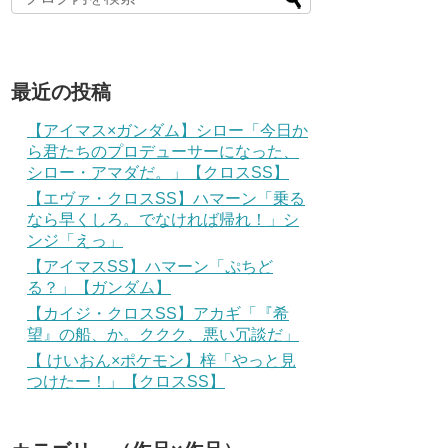
最近の投稿
【アイマス×ガンダム】シロー「今日か
ら君たちのプロデューサーになった、
シロー・アマダだ。」【クロスSS】
【エヴァ・クロスSS】ハマーン「乗る
なら早くしろ。でなければ帰れ！」シ
ンジ「えっ」
【アイマスSS】ハマーン「ぷちど
る？」【ガンダム】
【カイジ・クロスSS】アカギ「『希
望』の船、か。ククク、悪い冗談だ」
【 けいおん×ポケモン】梓「やっと見
つけたー！」【クロスSS】