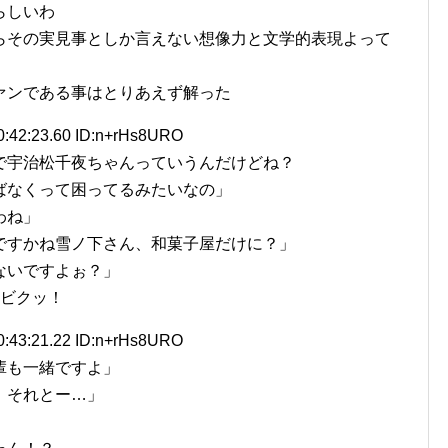
らしいわ
らその実見事としか言えない想像力と文学的表現よって
ァンである事はとりあえず解った
0:42:23.60 ID:n+rHs8URO
で宇治松千夜ちゃんっていうんだけどね？
ばなくって困ってるみたいなの」
わね」
ですかね雪ノ下さん、和菓子屋だけに？」
ないですよぉ？」
<ビクッ！
0:43:21.22 ID:n+rHs8URO
輩も一緒ですよ」
！それとー…」