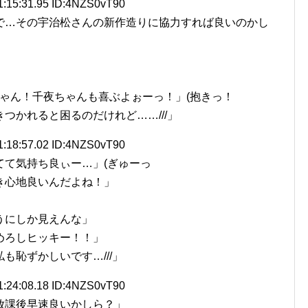
1:15:31.95 ID:4NZS0vT90
で…その宇治松さんの新作造りに協力すれば良いのかし
ゃん！千夜ちゃんも喜ぶよぉーっ！」(抱きっ！
つかれると困るのだけれど……///」
1:18:57.02 ID:4NZS0vT90
てて気持ち良ぃー…」(ぎゅーっ
き心地良いんだよね！」
うにしか見えんな」
めろしヒッキー！！」
も恥ずかしいです…///」
1:24:08.18 ID:4NZS0vT90
放課後早速良いかしら？」