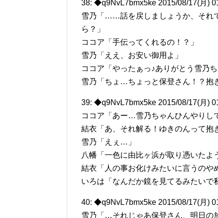
38: ◆q9NvL7bmx5ke 2015/08/17(月) 0
雪乃「……話を戻しましょうか、それ
ら？」
ココア「手伝ってくれるの！？」
雪乃「ええ、お安い御用よ」
ココア「やったぁっ♪ありがとう雪乃ち
雪乃「ちょ…ちょっと保登さん！？抱き
39: ◆q9NvL7bmx5ke 2015/08/17(月) 0
ココア「あー…雪乃ちゃんひんやりし
結衣「あ、それ解る！ゆきのんって抱
雪乃「えぇ…」
八幡「一色に由比ヶ浜が取り憑いたよ
結衣「人の事お化けみたいに言うのや
いろは「なんだか鏡を見てるみたいで私
40: ◆q9NvL7bmx5ke 2015/08/17(月) 0
雪乃「…それじゃあ保登さん、明日の