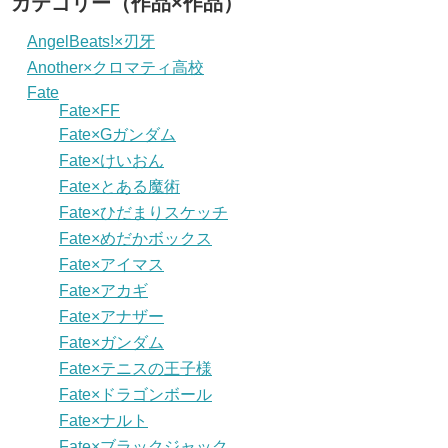
カテゴリー（作品×作品）
AngelBeats!×刃牙
Another×クロマティ高校
Fate
Fate×FF
Fate×Gガンダム
Fate×けいおん
Fate×とある魔術
Fate×ひだまりスケッチ
Fate×めだかボックス
Fate×アイマス
Fate×アカギ
Fate×アナザー
Fate×ガンダム
Fate×テニスの王子様
Fate×ドラゴンボール
Fate×ナルト
Fate×ブラックジャック