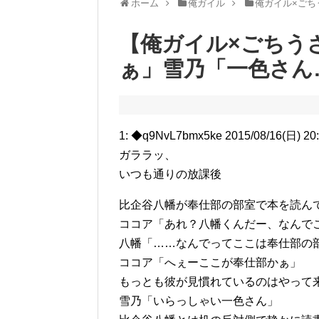
ホーム
俺ガイル
俺ガイル×ごち
【俺ガイル×ごちう
ぁ」雪乃「一色さん
1: ◆q9NvL7bmx5ke 2015/08/16(日) 20
ガララッ、
いつも通りの放課後
比企谷八幡が奉仕部の部室で本を読ん
ココア「あれ？八幡くんだー、なんで
八幡「……なんでってここは奉仕部の
ココア「へぇーここが奉仕部かぁ」
もっとも彼が見慣れているのはやって
雪乃「いらっしゃい一色さん」