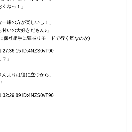
おくねっ！」
な一緒の方が楽しいし！」
も甘いの大好きだもん♪」
に保登相手に猫被りモードで行く気なのか)
1:27:36.15 ID:4NZS0vT90
よ？」
」
さんよりは役に立つから」
！
1:32:29.89 ID:4NZS0vT90
」