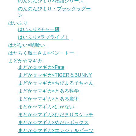
のんのんびより×物語シリーズ
のんのんびより・ブラックラグー
ン
はいふり
はいふり×チャー研
はいふり×ラブライブ！
はがない×嘘喰い
はたらく魔王さま×ベン・トー
まどか☆マギカ
まどか☆マギカ×Fate
まどか☆マギカ×TIGER＆BUNNY
まどか☆マギカ×ちびまる子ちゃん
まどか☆マギカ×とある科学
まどか☆マギカ×とある魔術
まどか☆マギカ×はがない
まどか☆マギカ×ひだまりスケッチ
まどか☆マギカ×めだかボックス
まどか☆マギカ×エンジェルビーツ