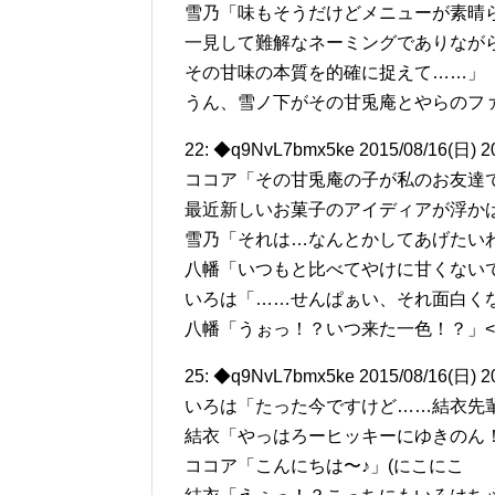
雪乃「味もそうだけどメニューが素晴
一見して難解なネーミングでありなが
その甘味の本質を的確に捉えて……」
うん、雪ノ下がその甘兎庵とやらのフ
22: ◆q9NvL7bmx5ke 2015/08/16(日) 2
ココア「その甘兎庵の子が私のお友達
最近新しいお菓子のアイディアが浮か
雪乃「それは…なんとかしてあげたい
八幡「いつもと比べてやけに甘くない
いろは「……せんぱぁい、それ面白く
八幡「うぉっ！？いつ来た一色！？」
25: ◆q9NvL7bmx5ke 2015/08/16(日) 2
いろは「たった今ですけど……結衣先
結衣「やっはろーヒッキーにゆきのん
ココア「こんにちは〜♪」(にこにこ