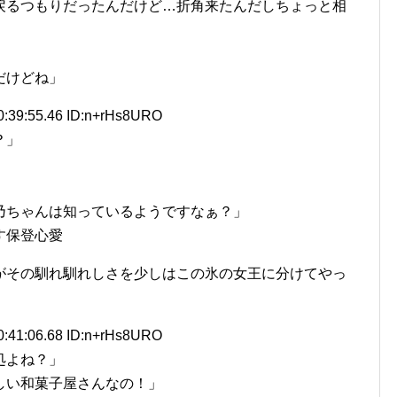
戻るつもりだったんだけど…折角来たんだしちょっと相
だけどね」
0:39:55.46 ID:n+rHs8URO
？」
乃ちゃんは知っているようですなぁ？」
す保登心愛
がその馴れ馴れしさを少しはこの氷の女王に分けてやっ
0:41:06.68 ID:n+rHs8URO
処よね？」
しい和菓子屋さんなの！」