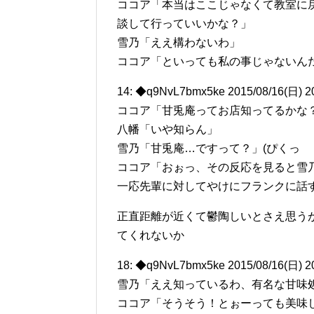
ココア「本当はここじゃなくて教室に
談して行っていいかな？」
雪乃「ええ構わないわ」
ココア「といっても私の事じゃないん
14: ◆q9NvL7bmx5ke 2015/08/16(日) 2
ココア「甘兎庵ってお店知ってるかな
八幡「いや知らん」
雪乃「甘兎庵…ですって？」(ぴくっ
ココア「おぉっ、その反応を見ると雪
一応先輩に対してやけにフランクに話
正直距離が近くて鬱陶しいとさえ思う
てくれないか
18: ◆q9NvL7bmx5ke 2015/08/16(日) 2
雪乃「ええ知っているわ、有名な甘味
ココア「そうそう！とぉーっても美味