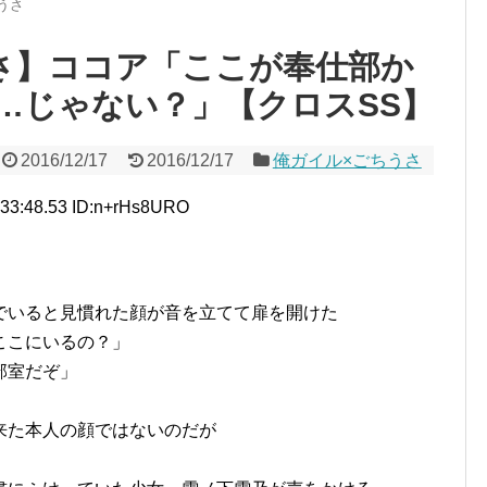
うさ
さ】ココア「ここが奉仕部か
…じゃない？」【クロスSS】
2016/12/17
2016/12/17
俺ガイル×ごちうさ
:33:48.53 ID:n+rHs8URO
でいると見慣れた顔が音を立てて扉を開けた
ここにいるの？」
部室だぞ」
来た本人の顔ではないのだが