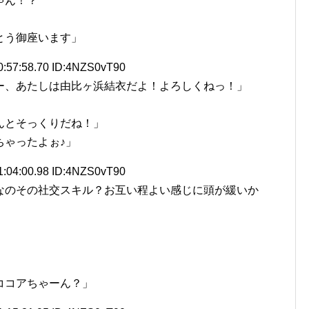
ゃん！？
とう御座います」
0:57:58.70 ID:4NZS0vT90
ー、あたしは由比ヶ浜結衣だよ！よろしくねっ！」
」
んとそっくりだね！」
ちゃったよぉ♪」
1:04:00.98 ID:4NZS0vT90
なのその社交スキル？お互い程よい感じに頭が緩いか
ココアちゃーん？」