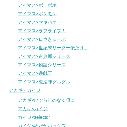
アイマス×ボーボボ
アイマス×ポケモン
アイマス×マキバオー
アイマス×ラブライブ！
アイマス×ロウきゅーぶ
アイマス×世紀末リーダー伝たけし
アイマス×古典部シリーズ
アイマス×物語シリーズ
アイマス×遊戯王
アイマス×魔法陣グルグル
アカギ・カイジ
アカギ×ひぐらしのなく頃に
アカギ×カイジ
カイジ×selector
カイジ×めだかボックス