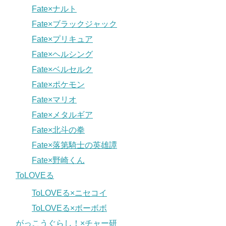
Fate×ナルト
Fate×ブラックジャック
Fate×プリキュア
Fate×ヘルシング
Fate×ベルセルク
Fate×ポケモン
Fate×マリオ
Fate×メタルギア
Fate×北斗の拳
Fate×落第騎士の英雄譚
Fate×野崎くん
ToLOVEる
ToLOVEる×ニセコイ
ToLOVEる×ボーボボ
がっこうぐらし！×チャー研