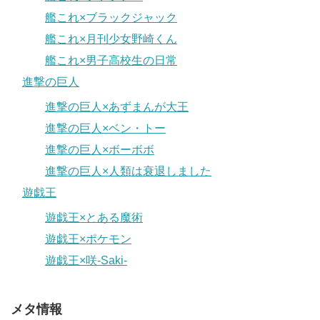
艦これ×ブラックジャック
艦これ×月刊少女野崎くん
艦これ×男子高校生の日常
進撃の巨人
進撃の巨人×あずまんが大王
進撃の巨人×ベン・トー
進撃の巨人×ボーボボ
進撃の巨人×人類は衰退しました
遊戯王
遊戯王×とある魔術
遊戯王×ポケモン
遊戯王×咲-Saki-
メタ情報