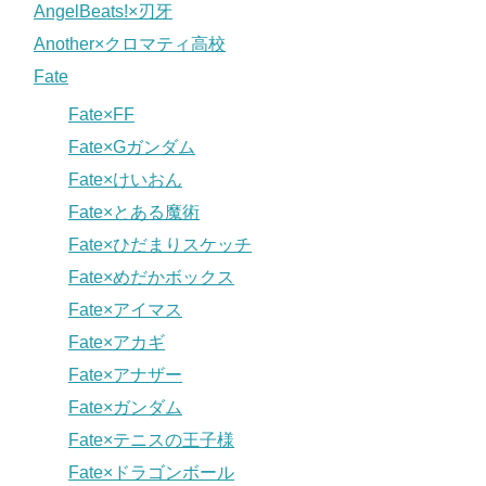
AngelBeats!×刃牙
Another×クロマティ高校
Fate
Fate×FF
Fate×Gガンダム
Fate×けいおん
Fate×とある魔術
Fate×ひだまりスケッチ
Fate×めだかボックス
Fate×アイマス
Fate×アカギ
Fate×アナザー
Fate×ガンダム
Fate×テニスの王子様
Fate×ドラゴンボール