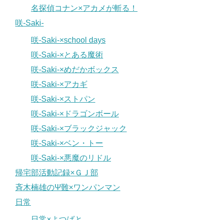
名探偵コナン×アカメが斬る！
咲-Saki-
咲-Saki-×school days
咲-Saki-×とある魔術
咲-Saki-×めだかボックス
咲-Saki-×アカギ
咲-Saki-×ストパン
咲-Saki-×ドラゴンボール
咲-Saki-×ブラックジャック
咲-Saki-×ベン・トー
咲-Saki-×悪魔のリドル
帰宅部活動記録×ＧＪ部
斉木楠雄のΨ難×ワンパンマン
日常
日常×よつばと