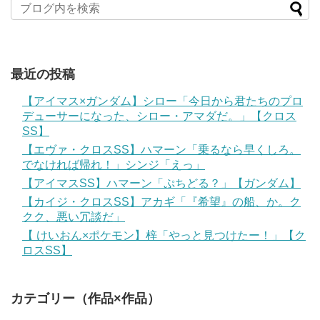
最近の投稿
【アイマス×ガンダム】シロー「今日から君たちのプロ
デューサーになった、シロー・アマダだ。」【クロス
SS】
【エヴァ・クロスSS】ハマーン「乗るなら早くしろ。
でなければ帰れ！」シンジ「えっ」
【アイマスSS】ハマーン「ぷちどる？」【ガンダム】
【カイジ・クロスSS】アカギ「『希望』の船、か。ク
クク、悪い冗談だ」
【 けいおん×ポケモン】梓「やっと見つけたー！」【ク
ロスSS】
カテゴリー（作品×作品）