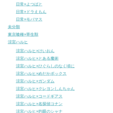
日常×よつばと
日常×ドラえもん
日常×モバマス
未分類
東京喰種×寄生獣
涼宮ハルヒ
涼宮ハルヒ×けいおん
涼宮ハルヒ×とある魔術
涼宮ハルヒ×ひぐらしのなく頃に
涼宮ハルヒ×めだかボックス
涼宮ハルヒ×ガンダム
涼宮ハルヒ×クレヨンしんちゃん
涼宮ハルヒ×コードギアス
涼宮ハルヒ×名探偵コナン
涼宮ハルヒ×灼眼のシャナ