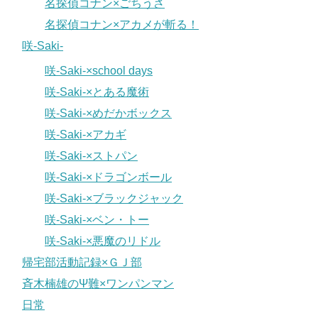
名探偵コナン×ごちうさ
名探偵コナン×アカメが斬る！
咲-Saki-
咲-Saki-×school days
咲-Saki-×とある魔術
咲-Saki-×めだかボックス
咲-Saki-×アカギ
咲-Saki-×ストパン
咲-Saki-×ドラゴンボール
咲-Saki-×ブラックジャック
咲-Saki-×ベン・トー
咲-Saki-×悪魔のリドル
帰宅部活動記録×ＧＪ部
斉木楠雄のΨ難×ワンパンマン
日常