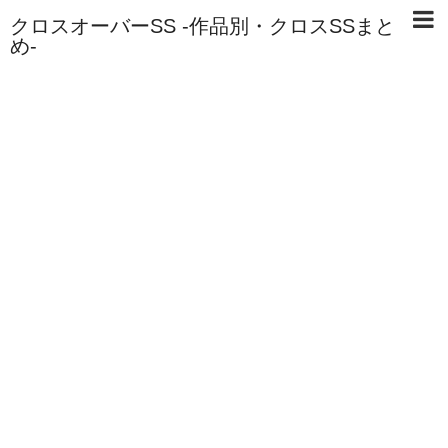
クロスオーバーSS -作品別・クロスSSまと
め-