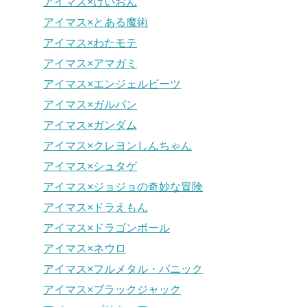
アイマス×けいおん
アイマス×とある魔術
アイマス×わたモテ
アイマス×アマガミ
アイマス×エンジェルビーツ
アイマス×ガルパン
アイマス×ガンダム
アイマス×クレヨンしんちゃん
アイマス×シュタゲ
アイマス×ジョジョの奇妙な冒険
アイマス×ドラえもん
アイマス×ドラゴンボール
アイマス×ネウロ
アイマス×フルメタル・パニック
アイマス×ブラックジャック