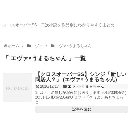
クロスオーバーSS・二次小説を作品別にわかりやすくまとめ
ホーム
エヴァ
エヴァ×うまるちゃん
「 エヴァ×うまるちゃん 」一覧
【クロスオーバーSS】シンジ「新しい
同居人？」 (エヴァ×うまるちゃん)
2016/12/17
エヴァ×うまるちゃん
1: 以下、名無しが深夜にお送りします 2016/03/04(金)
20:31:15 ID:oy2.GunU ミサト「そうよ。あとちょっ
と...
記事を読む