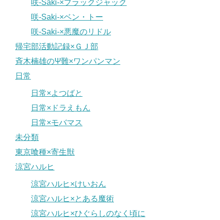
咲-Saki-×ブラックジャック
咲-Saki-×ベン・トー
咲-Saki-×悪魔のリドル
帰宅部活動記録×ＧＪ部
斉木楠雄のΨ難×ワンパンマン
日常
日常×よつばと
日常×ドラえもん
日常×モバマス
未分類
東京喰種×寄生獣
涼宮ハルヒ
涼宮ハルヒ×けいおん
涼宮ハルヒ×とある魔術
涼宮ハルヒ×ひぐらしのなく頃に