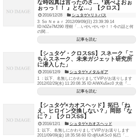
な時凶真は言ったのさ…『跳べよおぉ
ぉっっ！！ 』とな…」【クロス】
2016/12/28
シュタゲ×リトバス
3: So Ｎｅａｒ 2012/09/09(日) 23:39:39.14
ID:h0Ze7M290 理樹「…いやいやいや！！今の話と何
の関...
記事を読む
【シュタゲ・クロスSS】スネーク「こ
ちらスネーク、未来ガジェット研究所
に潜入した」
2016/12/9
シュタゲ×メタルギア
1 ：以下、名無しにかわりましてVIPがお送りします
2012/02/29(水) 11:20:08.35 ID:AIWXu5xc0 大佐『...
記事を読む
【シュタゲ×カオスヘッド】拓巳「ね
え、ヒロイン交換しない？」岡部「な
に？」【クロスSS】
2016/12/1
シュタゲ×カオスヘッド
1: 以下、名無しにかわりましてVIPがお送りします
2011/09/09(金) 18:35:58.60 ID:djfUuKSc0 拓巳「...