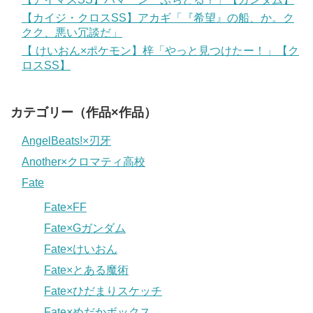
【カイジ・クロスSS】アカギ「『希望』の船、か。ク
クク、悪い冗談だ」
【 けいおん×ポケモン】梓「やっと見つけたー！」【ク
ロスSS】
カテゴリー（作品×作品）
AngelBeats!×刃牙
Another×クロマティ高校
Fate
Fate×FF
Fate×Gガンダム
Fate×けいおん
Fate×とある魔術
Fate×ひだまりスケッチ
Fate×めだかボックス