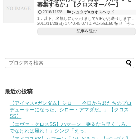
募集するか」【クロスオーバー】
2016/11/28
シュタゲ×カオスヘッド
1：以下、名無しにかわりましてVIPがお送りします：
2011/11/20(日) 17:40:45.07 ID:POxbfsEh0 拓巳「今...
記事を読む
最近の投稿
【アイマス×ガンダム】シロー「今日から君たちのプロ
デューサーになった、シロー・アマダだ。」【クロス
SS】
【エヴァ・クロスSS】ハマーン「乗るなら早くしろ。
でなければ帰れ！」シンジ「えっ」
【アイマスSS】ハマーン「ぷちどる？」【ガンダム】