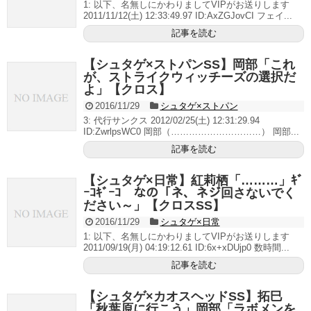
1: 以下、名無しにかわりましてVIPがお送りします
2011/11/12(土) 12:33:49.97 ID:AxZGJovCI フェイ...
記事を読む
【シュタゲ×ストパンSS】岡部「これ
が、ストライクウィッチーズの選択だ
よ」【クロス】
2016/11/29
シュタゲ×ストパン
3: 代行サンクス 2012/02/25(土) 12:31:29.94
ID:ZwrlpsWC0 岡部（…………………………） 岡部...
記事を読む
【シュタゲ×日常】紅莉栖「………」ｷﾞ
ｰｺｷﾞｰｺ なの「ネ、ネジ回さないでく
ださい～」【クロスSS】
2016/11/29
シュタゲ×日常
1: 以下、名無しにかわりましてVIPがお送りします
2011/09/19(月) 04:19:12.61 ID:6x+xDUjp0 数時間...
記事を読む
【シュタゲ×カオスヘッドSS】拓巳
「秋葉原に行こう」岡部「ラボメンを