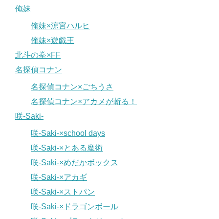
俺妹
俺妹×涼宮ハルヒ
俺妹×遊戯王
北斗の拳×FF
名探偵コナン
名探偵コナン×ごちうさ
名探偵コナン×アカメが斬る！
咲-Saki-
咲-Saki-×school days
咲-Saki-×とある魔術
咲-Saki-×めだかボックス
咲-Saki-×アカギ
咲-Saki-×ストパン
咲-Saki-×ドラゴンボール