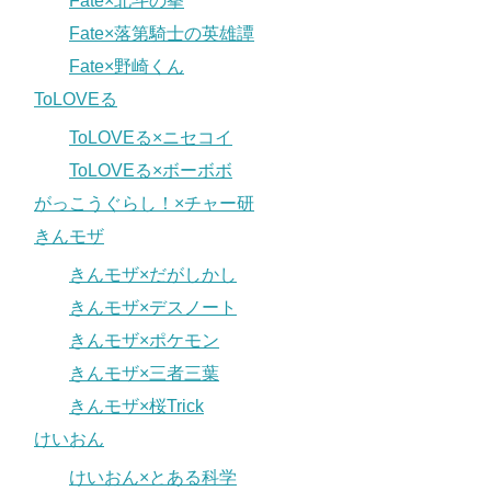
Fate×北斗の拳
Fate×落第騎士の英雄譚
Fate×野崎くん
ToLOVEる
ToLOVEる×ニセコイ
ToLOVEる×ボーボボ
がっこうぐらし！×チャー研
きんモザ
きんモザ×だがしかし
きんモザ×デスノート
きんモザ×ポケモン
きんモザ×三者三葉
きんモザ×桜Trick
けいおん
けいおん×とある科学