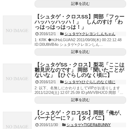
記事を読む
【シュタゲ・クロスSS】岡部「フゥー
ハッハッハッハ！」 しんのすけ「わ
っはっはっはっは！」
2016/12/1
シュタゲ×クレヨンしんちゃん
1: KRK ◆hUHoLGUAN2 2011/09/08(木) 00:22:12.48
ID:D0U8hfB4o シュタゲ×クレヨンしん...
記事を読む
【シュタゲSS・クロス】梨花「ここは
雛見沢なのです」 岡部「聞いたことが
ないな」【ひぐらしのなく頃に】
2016/12/1
シュタゲ×ひぐらしのなく頃に
2: 以下、名無しにかわりましてVIPがお送りします
2011/12/24(土) 12:07:25.09 ID:pNVVBHJC0 岡部「...
記事を読む
【シュタゲ・クロスSS】岡部「俺が、
バーナビーに？」【タイバニ】
2016/11/30
シュタゲ×TIGER&BUNNY