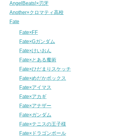
AngelBeats!×刃牙
Another×クロマティ高校
Fate
Fate×FF
Fate×Gガンダム
Fate×けいおん
Fate×とある魔術
Fate×ひだまりスケッチ
Fate×めだかボックス
Fate×アイマス
Fate×アカギ
Fate×アナザー
Fate×ガンダム
Fate×テニスの王子様
Fate×ドラゴンボール