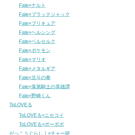
Fate×ナルト
Fate×ブラックジャック
Fate×プリキュア
Fate×ヘルシング
Fate×ベルセルク
Fate×ポケモン
Fate×マリオ
Fate×メタルギア
Fate×北斗の拳
Fate×落第騎士の英雄譚
Fate×野崎くん
ToLOVEる
ToLOVEる×ニセコイ
ToLOVEる×ボーボボ
がっこうぐらし！×チャー研