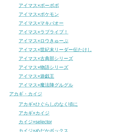
アイマス×ボーボボ
アイマス×ポケモン
アイマス×マキバオー
アイマス×ラブライブ！
アイマス×ロウきゅーぶ
アイマス×世紀末リーダー伝たけし
アイマス×古典部シリーズ
アイマス×物語シリーズ
アイマス×遊戯王
アイマス×魔法陣グルグル
アカギ・カイジ
アカギ×ひぐらしのなく頃に
アカギ×カイジ
カイジ×selector
カイジ×めだかボックス