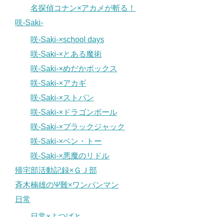
名探偵コナン×アカメが斬る！
咲-Saki-
咲-Saki-×school days
咲-Saki-×とある魔術
咲-Saki-×めだかボックス
咲-Saki-×アカギ
咲-Saki-×ストパン
咲-Saki-×ドラゴンボール
咲-Saki-×ブラックジャック
咲-Saki-×ベン・トー
咲-Saki-×悪魔のリドル
帰宅部活動記録×ＧＪ部
斉木楠雄のΨ難×ワンパンマン
日常
日常×よつばと