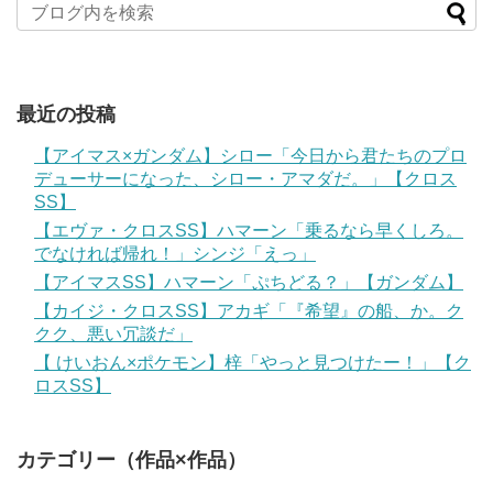
最近の投稿
【アイマス×ガンダム】シロー「今日から君たちのプロ
デューサーになった、シロー・アマダだ。」【クロス
SS】
【エヴァ・クロスSS】ハマーン「乗るなら早くしろ。
でなければ帰れ！」シンジ「えっ」
【アイマスSS】ハマーン「ぷちどる？」【ガンダム】
【カイジ・クロスSS】アカギ「『希望』の船、か。ク
クク、悪い冗談だ」
【 けいおん×ポケモン】梓「やっと見つけたー！」【ク
ロスSS】
カテゴリー（作品×作品）