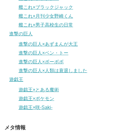
艦これ×ブラックジャック
艦これ×月刊少女野崎くん
艦これ×男子高校生の日常
進撃の巨人
進撃の巨人×あずまんが大王
進撃の巨人×ベン・トー
進撃の巨人×ボーボボ
進撃の巨人×人類は衰退しました
遊戯王
遊戯王×とある魔術
遊戯王×ポケモン
遊戯王×咲-Saki-
メタ情報