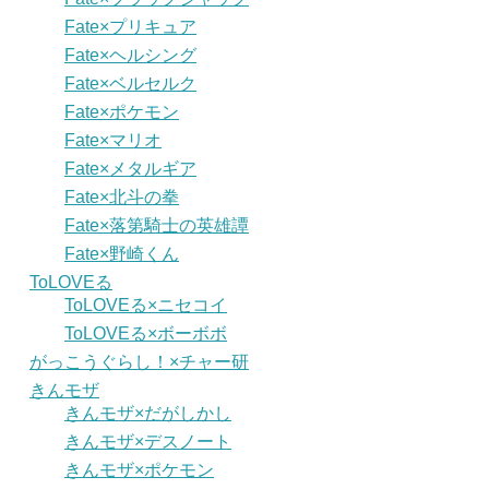
Fate×プリキュア
Fate×ヘルシング
Fate×ベルセルク
Fate×ポケモン
Fate×マリオ
Fate×メタルギア
Fate×北斗の拳
Fate×落第騎士の英雄譚
Fate×野崎くん
ToLOVEる
ToLOVEる×ニセコイ
ToLOVEる×ボーボボ
がっこうぐらし！×チャー研
きんモザ
きんモザ×だがしかし
きんモザ×デスノート
きんモザ×ポケモン