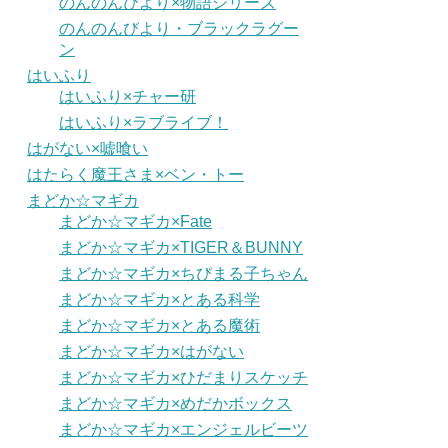
のんのんびより×物語シリーズ
のんのんびより・ブラックラグー
ン
はいふり
はいふり×チャー研
はいふり×ラブライブ！
はがない×嘘喰い
はたらく魔王さま×ベン・トー
まどか☆マギカ
まどか☆マギカ×Fate
まどか☆マギカ×TIGER＆BUNNY
まどか☆マギカ×ちびまる子ちゃん
まどか☆マギカ×とある科学
まどか☆マギカ×とある魔術
まどか☆マギカ×はがない
まどか☆マギカ×ひだまりスケッチ
まどか☆マギカ×めだかボックス
まどか☆マギカ×エンジェルビーツ