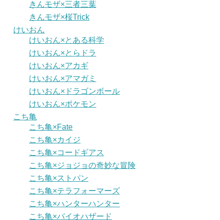
きんモザ×三者三葉
きんモザ×桜Trick
けいおん
けいおん×とある科学
けいおん×とらドラ
けいおん×アカギ
けいおん×アマガミ
けいおん×ドラゴンボール
けいおん×ポケモン
こち亀
こち亀×Fate
こち亀×カイジ
こち亀×コードギアス
こち亀×ジョジョの奇妙な冒険
こち亀×ストパン
こち亀×テラフォーマーズ
こち亀×ハンターハンター
こち亀×バイオハザード