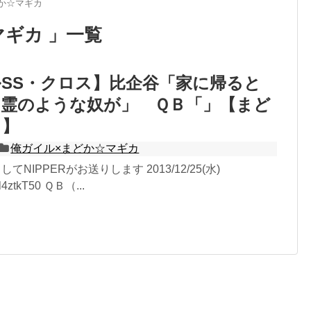
か☆マギカ
マギカ 」一覧
SS・クロス】比企谷「家に帰ると
幽霊のような奴が」 ＱＢ「」【まど
カ】
俺ガイル×まどか☆マギカ
してNIPPERがお送りします 2013/12/25(水)
Vl4ztkT50 ＱＢ（...