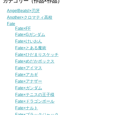
カテゴリー（作品×作品）
AngelBeats!×刃牙
Another×クロマティ高校
Fate
Fate×FF
Fate×Gガンダム
Fate×けいおん
Fate×とある魔術
Fate×ひだまりスケッチ
Fate×めだかボックス
Fate×アイマス
Fate×アカギ
Fate×アナザー
Fate×ガンダム
Fate×テニスの王子様
Fate×ドラゴンボール
Fate×ナルト
Fate×ブラックジャック