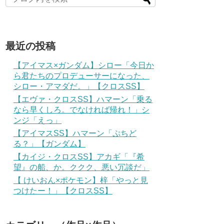
最近の投稿
【アイマス×ガンダム】シロー「今日か
ら君たちのプロデューサーになった、
シロー・アマダだ。」【クロスSS】
【エヴァ・クロスSS】ハマーン「乗る
なら早くしろ。でなければ帰れ！」シ
ンジ「えっ」
【アイマスSS】ハマーン「ぷちど
る？」【ガンダム】
【カイジ・クロスSS】アカギ「『希
望』の船、か。ククク、悪い冗談だ」
【 けいおん×ポケモン】梓「やっと見
つけたー！」【クロスSS】