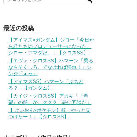
最近の投稿
【アイマス×ガンダム】シロー「今日か
ら君たちのプロデューサーになった、
シロー・アマダだ。」【クロスSS】
【エヴァ・クロスSS】ハマーン「乗る
なら早くしろ。でなければ帰れ！」シ
ンジ「えっ」
【アイマスSS】ハマーン「ぷちど
る？」【ガンダム】
【カイジ・クロスSS】アカギ「『希
望』の船、か。ククク、悪い冗談だ」
【 けいおん×ポケモン】梓「やっと見
つけたー！」【クロスSS】