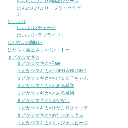
のんのんびより×物語シリーズ
のんのんびより・ブラックラグー
ン
はいふり
はいふり×チャー研
はいふり×ラブライブ！
はがない×嘘喰い
はたらく魔王さま×ベン・トー
まどか☆マギカ
まどか☆マギカ×Fate
まどか☆マギカ×TIGER＆BUNNY
まどか☆マギカ×ちびまる子ちゃん
まどか☆マギカ×とある科学
まどか☆マギカ×とある魔術
まどか☆マギカ×はがない
まどか☆マギカ×ひだまりスケッチ
まどか☆マギカ×めだかボックス
まどか☆マギカ×エンジェルビーツ