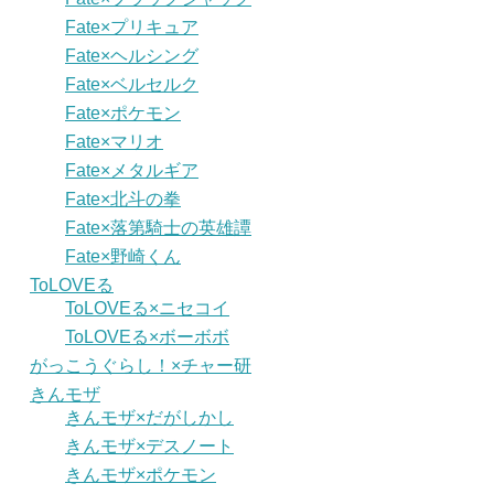
Fate×プリキュア
Fate×ヘルシング
Fate×ベルセルク
Fate×ポケモン
Fate×マリオ
Fate×メタルギア
Fate×北斗の拳
Fate×落第騎士の英雄譚
Fate×野崎くん
ToLOVEる
ToLOVEる×ニセコイ
ToLOVEる×ボーボボ
がっこうぐらし！×チャー研
きんモザ
きんモザ×だがしかし
きんモザ×デスノート
きんモザ×ポケモン