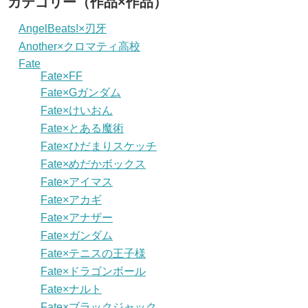
カテゴリー（作品×作品）
AngelBeats!×刃牙
Another×クロマティ高校
Fate
Fate×FF
Fate×Gガンダム
Fate×けいおん
Fate×とある魔術
Fate×ひだまりスケッチ
Fate×めだかボックス
Fate×アイマス
Fate×アカギ
Fate×アナザー
Fate×ガンダム
Fate×テニスの王子様
Fate×ドラゴンボール
Fate×ナルト
Fate×ブラックジャック