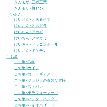
きんモザ×三者三葉
きんモザ×桜Trick
けいおん
けいおん×とある科学
けいおん×とらドラ
けいおん×アカギ
けいおん×アマガミ
けいおん×ドラゴンボール
けいおん×ポケモン
こち亀
こち亀×Fate
こち亀×カイジ
こち亀×コードギアス
こち亀×ジョジョの奇妙な冒険
こち亀×ストパン
こち亀×テラフォーマーズ
こち亀×ハンターハンター
こち亀×バイオハザード