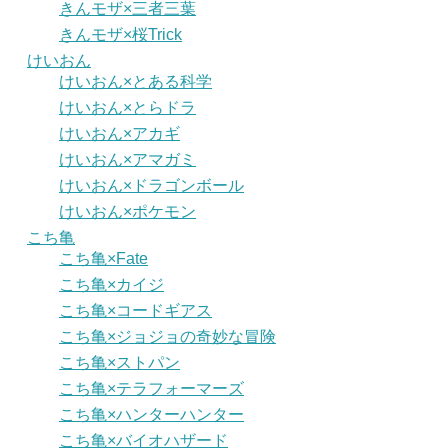
きんモザ×三者三葉
きんモザ×桜Trick
けいおん
けいおん×とある科学
けいおん×とらドラ
けいおん×アカギ
けいおん×アマガミ
けいおん×ドラゴンボール
けいおん×ポケモン
こち亀
こち亀×Fate
こち亀×カイジ
こち亀×コードギアス
こち亀×ジョジョの奇妙な冒険
こち亀×ストパン
こち亀×テラフォーマーズ
こち亀×ハンターハンター
こち亀×バイオハザード