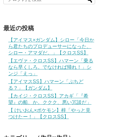
最近の投稿
【アイマス×ガンダム】シロー「今日か
ら君たちのプロデューサーになった、
シロー・アマダだ。」【クロスSS】
【エヴァ・クロスSS】ハマーン「乗る
なら早くしろ。でなければ帰れ！」シ
ンジ「えっ」
【アイマスSS】ハマーン「ぷちど
る？」【ガンダム】
【カイジ・クロスSS】アカギ「『希
望』の船、か。ククク、悪い冗談だ」
【 けいおん×ポケモン】梓「やっと見
つけたー！」【クロスSS】