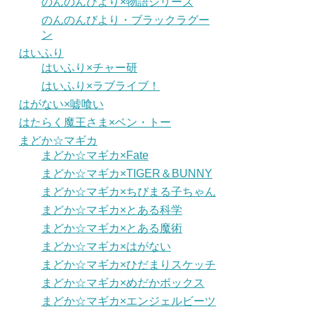
のんのんびより×物語シリーズ
のんのんびより・ブラックラグー
ン
はいふり
はいふり×チャー研
はいふり×ラブライブ！
はがない×嘘喰い
はたらく魔王さま×ベン・トー
まどか☆マギカ
まどか☆マギカ×Fate
まどか☆マギカ×TIGER＆BUNNY
まどか☆マギカ×ちびまる子ちゃん
まどか☆マギカ×とある科学
まどか☆マギカ×とある魔術
まどか☆マギカ×はがない
まどか☆マギカ×ひだまりスケッチ
まどか☆マギカ×めだかボックス
まどか☆マギカ×エンジェルビーツ