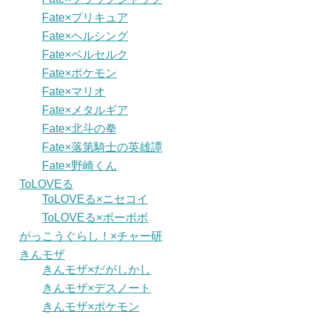
Fate×プリキュア
Fate×ヘルシング
Fate×ベルセルク
Fate×ポケモン
Fate×マリオ
Fate×メタルギア
Fate×北斗の拳
Fate×落第騎士の英雄譚
Fate×野崎くん
ToLOVEる
ToLOVEる×ニセコイ
ToLOVEる×ボーボボ
がっこうぐらし！×チャー研
きんモザ
きんモザ×だがしかし
きんモザ×デスノート
きんモザ×ポケモン