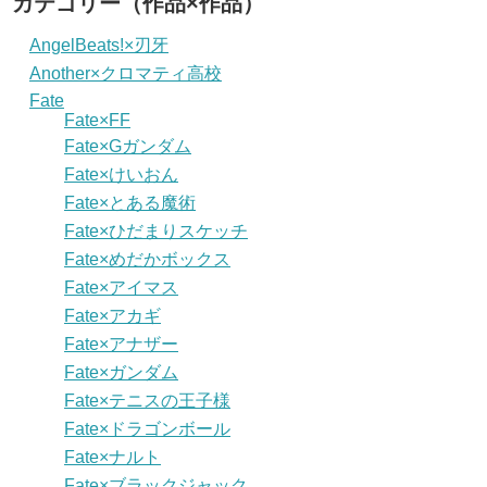
カテゴリー（作品×作品）
AngelBeats!×刃牙
Another×クロマティ高校
Fate
Fate×FF
Fate×Gガンダム
Fate×けいおん
Fate×とある魔術
Fate×ひだまりスケッチ
Fate×めだかボックス
Fate×アイマス
Fate×アカギ
Fate×アナザー
Fate×ガンダム
Fate×テニスの王子様
Fate×ドラゴンボール
Fate×ナルト
Fate×ブラックジャック