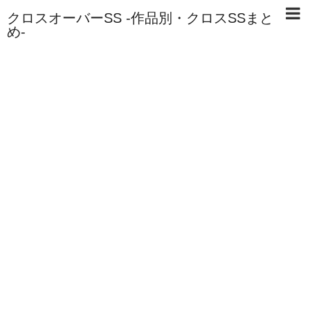
クロスオーバーSS -作品別・クロスSSまと
め-