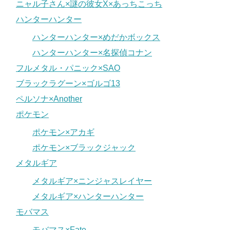
ニャル子さん×謎の彼女X×あっちこっち
ハンターハンター
ハンターハンター×めだかボックス
ハンターハンター×名探偵コナン
フルメタル・パニック×SAO
ブラックラグーン×ゴルゴ13
ペルソナ×Another
ポケモン
ポケモン×アカギ
ポケモン×ブラックジャック
メタルギア
メタルギア×ニンジャスレイヤー
メタルギア×ハンターハンター
モバマス
モバマス×Fate