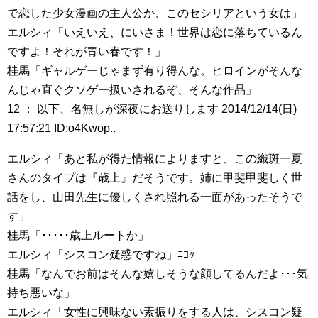
で恋した少女漫画の主人公か、このセシリアという女は」
エルシィ「いえいえ、にいさま！世界は恋に落ちているん
ですよ！それが青い春です！」
桂馬「ギャルゲーじゃまず有り得んな。ヒロインがそんな
んじゃ直ぐクソゲー扱いされるぞ、そんな作品」
12 ： 以下、名無しが深夜にお送りします 2014/12/14(日)
17:57:21 ID:o4Kwop..
エルシィ「あと私が得た情報によりますと、この織斑一夏
さんのタイプは『歳上』だそうです。姉に甲斐甲斐しく世
話をし、山田先生に優しくされ照れる一面があったそうで
す」
桂馬「･････歳上ルートか」
エルシィ「シスコン疑惑ですね」ﾆｺｯ
桂馬「なんでお前はそんな嬉しそうな顔してるんだよ･･･気
持ち悪いな」
エルシィ「女性に興味ない素振りをする人は、シスコン疑