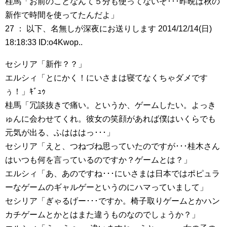
桂馬「お前のことなんて５分も使ってないぞ･･･昨晩は秋の
新作で時間を使ってたんだよ」
27 ： 以下、名無しが深夜にお送りします 2014/12/14(日)
18:18:33 ID:o4Kwop..
セシリア「新作？？」
エルシィ「とにかく！にいさまは寝てなくちゃダメです
ぅ！」ｷﾞｭｩ
桂馬「冗談抜きで痛い。というか、ゲームしたい。よっき
ゅんに会わせてくれ。彼女の笑顔があれば僕はいくらでも
元気が出る、ふはははっ･･･」
セシリア「えと、つねづね思っていたのですが･･･桂木さん
はいつも何を言っているのですか？ゲームとは？」
エルシィ「あ、あのですね･･･にいさまは日本ではポピュラ
ーなゲームのギャルゲーというのにハマっていまして」
セシリア「ぎゃるげー･･･ですか。椅子取りゲームとかハン
カチゲームとかとはまた違うものなのでしょうか？」