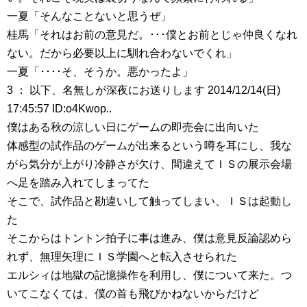
一夏「そんなことないと思うぜ」
桂馬「それはお前の意見だ。･･･僕とお前とじゃ仲良くなれ
ない。だから必要以上に馴れ合わないでくれ」
一夏「････そ、そうか。悪かったよ」
3 ： 以下、名無しが深夜にお送りします 2014/12/14(日)
17:45:57 ID:o4Kwop..
僕はある秋の涼しい日にゲームの即売会に出向いた
体感型の試作品のゲームが出来るという噂を耳にし、我な
がら気分が上がり冷静さが欠け、間違えてＩＳの展示会場
へ足を踏み入れてしまってた
そこで、試作品と勘違いして触ってしまい、ＩＳは起動し
た
そこからはトントン拍子に事は進み、僕は意見反論認めら
れず、無理矢理にＩＳ学園へと転入させられた
エルシィは地獄の記憶操作を利用し、僕について来た。つ
いてこなくては、僕の首も飛びかねないからだけど