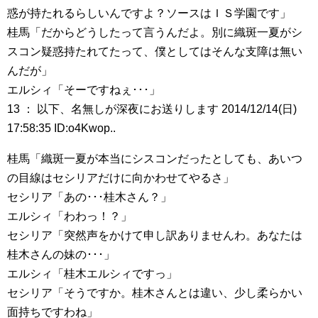
惑が持たれるらしいんですよ？ソースはＩＳ学園です」
桂馬「だからどうしたって言うんだよ。別に織斑一夏がシ
スコン疑惑持たれてたって、僕としてはそんな支障は無い
んだが」
エルシィ「そーですねぇ･･･」
13 ： 以下、名無しが深夜にお送りします 2014/12/14(日)
17:58:35 ID:o4Kwop..
桂馬「織斑一夏が本当にシスコンだったとしても、あいつ
の目線はセシリアだけに向かわせてやるさ」
セシリア「あの･･･桂木さん？」
エルシィ「わわっ！？」
セシリア「突然声をかけて申し訳ありませんわ。あなたは
桂木さんの妹の･･･」
エルシィ「桂木エルシィですっ」
セシリア「そうですか。桂木さんとは違い、少し柔らかい
面持ちですわね」