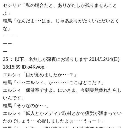
セシリア「私の場合だと、ありがたしか残りませんこと
よ」
桂馬「なんだよ･･･はぁ。じゃあありがたくいただいとく
な」
ーーー
ーー
ー
25 ： 以下、名無しが深夜にお送りします 2014/12/14(日)
18:15:39 ID:o4Kwop..
エルシィ「目が覚めましたか･･･？」
桂馬「････エルシィ、か･･･････ここはどこだ？」
エルシィ「保健室ですよ。にいさま、今朝突然倒れたらし
いんです」
桂馬「そうなのか･･･」
エルシィ「転入とかメディア取材とかで疲労が溜まってい
たのでしょう･･･心配しましたよぉ････うぅー！」