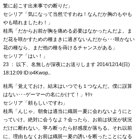
繁に起こす出来事での断りだ」
セシリア「気になって当然ですわね！なんだか胸のもやも
やも晴れましたわ！」
桂馬「だからお前が胸を痛める必要はなかったんだよ。ま
だ花を咲かすための種まきに過ぎないんだから･･･咲かない
花の種なら、まだ他の種を蒔けるチャンスがある」
セシリア「はい！」
23 ： 以下、名無しが深夜にお送りします 2014/12/14(日)
18:12:09 ID:o4Kwop..
桂馬「覚えておけ。結末はいつでも１つなんだ。僕に誤算
はない･･･ゲーマーの名にかけて！」ｷﾘｯ
セシリア「頼もしいですわ」
桂馬「んじゃ、朝食は適当に織斑一夏に会わないようにと
っていけ。絶対に会うなよ？会ったら、お前は状況が状況
だけに断れない。寧ろ断ったら好感度が落ちる。それ以前
に、理由もなくお前は織斑一夏の誘いを断ったことになる