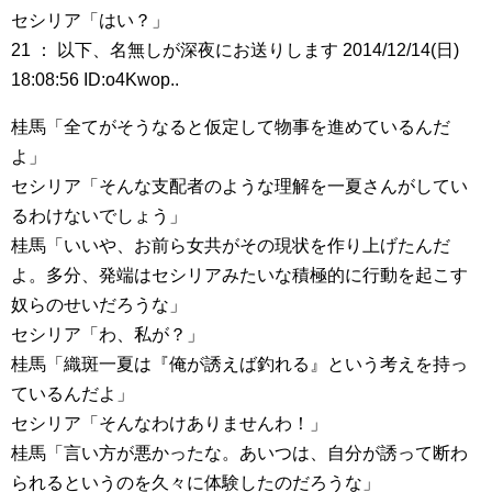
セシリア「はい？」
21 ： 以下、名無しが深夜にお送りします 2014/12/14(日)
18:08:56 ID:o4Kwop..
桂馬「全てがそうなると仮定して物事を進めているんだ
よ」
セシリア「そんな支配者のような理解を一夏さんがしてい
るわけないでしょう」
桂馬「いいや、お前ら女共がその現状を作り上げたんだ
よ。多分、発端はセシリアみたいな積極的に行動を起こす
奴らのせいだろうな」
セシリア「わ、私が？」
桂馬「織斑一夏は『俺が誘えば釣れる』という考えを持っ
ているんだよ」
セシリア「そんなわけありませんわ！」
桂馬「言い方が悪かったな。あいつは、自分が誘って断わ
られるというのを久々に体験したのだろうな」