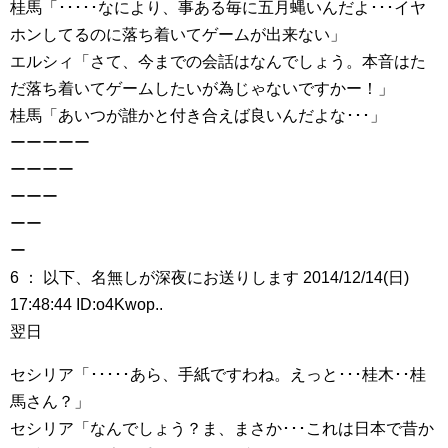
桂馬「･････なにより、事ある毎に五月蝿いんだよ･･･イヤ
ホンしてるのに落ち着いてゲームが出来ない」
エルシィ「さて、今までの会話はなんでしょう。本音はた
だ落ち着いてゲームしたいが為じゃないですかー！」
桂馬「あいつが誰かと付き合えば良いんだよな･･･」
ーーーーー
ーーーー
ーーー
ーー
ー
6 ： 以下、名無しが深夜にお送りします 2014/12/14(日)
17:48:44 ID:o4Kwop..
翌日
セシリア「･････あら、手紙ですわね。えっと･･･桂木･･桂
馬さん？」
セシリア「なんでしょう？ま、まさか･･･これは日本で昔か