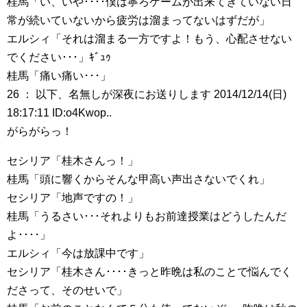
桂馬「い、いや････僕は寧ろゲームが出来てきていない日
常が続いていないから疲労は溜まってないはずだが」
エルシィ「それは溜まる一方ですよ！もう、心配させない
でください･･･」ｷﾞｭｩ
桂馬「痛い痛い･･･」
26 ： 以下、名無しが深夜にお送りします 2014/12/14(日)
18:17:11 ID:o4Kwop..
がらがらっ！
セシリア「桂木さんっ！」
桂馬「頭に響くからそんな甲高い声出さないでくれ」
セシリア「地声ですの！」
桂馬「うるさい･･･それよりもお前達授業はどうしたんだ
よ････」
エルシィ「今は放課中です」
セシリア「桂木さん････きっと昨晩は私のことで悩んでく
ださって、そのせいで」