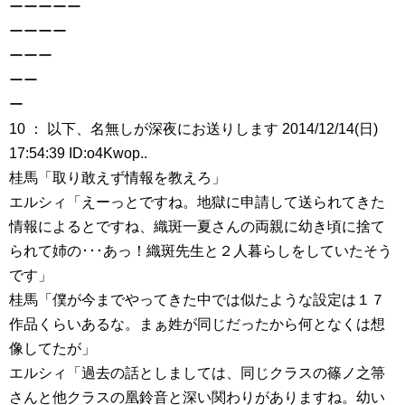
ーーーーー
ーーーー
ーーー
ーー
ー
10 ： 以下、名無しが深夜にお送りします 2014/12/14(日)
17:54:39 ID:o4Kwop..
桂馬「取り敢えず情報を教えろ」
エルシィ「えーっとですね。地獄に申請して送られてきた
情報によるとですね、織斑一夏さんの両親に幼き頃に捨て
られて姉の･･･あっ！織斑先生と２人暮らしをしていたそう
です」
桂馬「僕が今までやってきた中では似たような設定は１７
作品くらいあるな。まぁ姓が同じだったから何となくは想
像してたが」
エルシィ「過去の話としましては、同じクラスの篠ノ之箒
さんと他クラスの凰鈴音と深い関わりがありますね。幼い