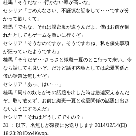
桂馬「そうだな･･･行かない率が高いな」
セシリア「ごめんなさい、不謹慎な話をして････ですが分
かって欲しくて」
桂馬「でもな、それは親密度が違うんだよ。僕はお前が倒
れたとしてもゲームを買いに行くぞ」
セシリア「そうなのですか。そうですわね、私も優先事項
が狂っていたようですわ」
桂馬「そうだぞ･･･さっさと織斑一夏のとこ行って来い。今
なら話しても良いぞ。だけど話す内容としては恋愛関係と
僕の話題は無しだぞ」
セシリア「あっ、はい･･･」
桂馬「周りの奴らがその話題を出した時は急遽変えるんだ
ぞ。取り敢えず、お前は織斑一夏と恋愛関係の話題は出さ
ないようにするんだ」
セシリア「それはどうしてですの？」
31 ： 以下、名無しが深夜にお送りします 2014/12/14(日)
18:23:28 ID:o4Kwop..