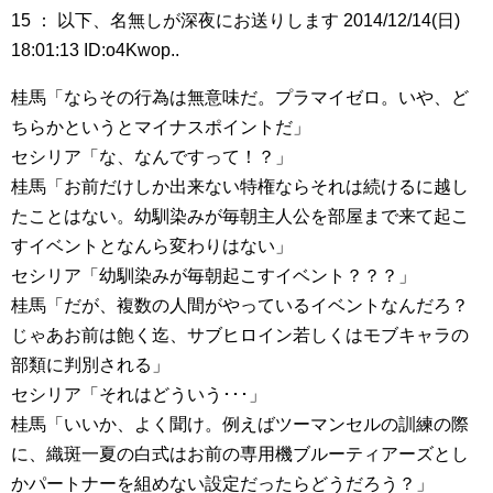
15 ： 以下、名無しが深夜にお送りします 2014/12/14(日)
18:01:13 ID:o4Kwop..
桂馬「ならその行為は無意味だ。プラマイゼロ。いや、ど
ちらかというとマイナスポイントだ」
セシリア「な、なんですって！？」
桂馬「お前だけしか出来ない特権ならそれは続けるに越し
たことはない。幼馴染みが毎朝主人公を部屋まで来て起こ
すイベントとなんら変わりはない」
セシリア「幼馴染みが毎朝起こすイベント？？？」
桂馬「だが、複数の人間がやっているイベントなんだろ？
じゃあお前は飽く迄、サブヒロイン若しくはモブキャラの
部類に判別される」
セシリア「それはどういう･･･」
桂馬「いいか、よく聞け。例えばツーマンセルの訓練の際
に、織斑一夏の白式はお前の専用機ブルーティアーズとし
かパートナーを組めない設定だったらどうだろう？」