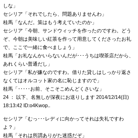
しな」
セシリア「それでしたら、問題ありませんわ」
桂馬「なんだ。策はもう考えていたのか」
セシリア「今朝、サンドウィッチを作ったのですわ。どう
ぞ、今朝は美味しい紅茶を作って用意してくださったお礼
で、ここで一緒に食べましょう」
桂馬「お礼なんかいらないんだが･･･うちは喫茶店だから、
あれくらい普通だし」
セシリア「私が嫌なのですわ。借りた貸しはしっかり返さ
なくてはオルコット家の名に恥じますので」
桂馬「･････お前、そこそこめんどくさいな」
24 ： 以下、名無しが深夜にお送りします 2014/12/14(日)
18:13:42 ID:o4Kwop..
セシリア「むっ･･･レディに向かってそれは失礼ですわ
よ？」
桂馬「それは所謂ありがた迷惑だぞ」