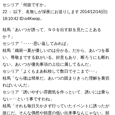
セシリア「何故ですか」
22 ： 以下、名無しが深夜にお送りします 2014/12/14(日)
18:10:42 ID:o4Kwop..
桂馬「あいつが誘って、ＮＯを出す奴を見たことある
か？」
セシリア「･････思い返してみれば」
桂馬「織斑一夏が優しいのは分かる。だから、あいつを慕
い、尊敬までする奴がいる。好意もあり、断ろうにも断れ
ない。あいつが優先事項の上位に属してるんだ」
セシリア「よくもまあ転校して数日でそこまで･･･」
桂馬「なら後は簡単だ。あいつの固まりきった理解を裏切
ればいいんだ」
セシリア「誘いやすい雰囲気を作っといて、誘いには乗ら
ない･･･という事ですわね」
桂馬「それも毎日欠かさず行っていたイベントに誘ったが
故にだ。そんな偶然や頻度の低い出来事なんじゃない。頻