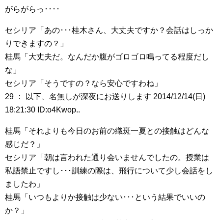
がらがらっ････
セシリア「あの･･･桂木さん、大丈夫ですか？会話はしっか
りできますの？」
桂馬「大丈夫だ。なんだか腹がゴロゴロ鳴ってる程度だし
な」
セシリア「そうですの？なら安心ですわね」
29 ： 以下、名無しが深夜にお送りします 2014/12/14(日)
18:21:30 ID:o4Kwop..
桂馬「それよりも今日のお前の織斑一夏との接触はどんな
感じだ？」
セシリア「朝は言われた通り会いませんでしたの。授業は
私語禁止ですし･･･訓練の際は、飛行について少し会話をし
ましたわ」
桂馬「いつもよりか接触は少ない･･･という結果でいいの
か？」