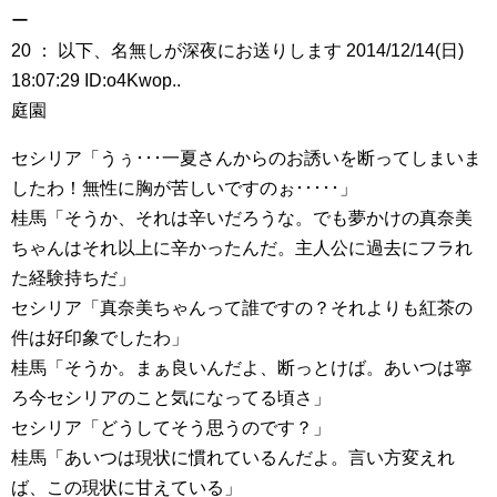
ー
20 ： 以下、名無しが深夜にお送りします 2014/12/14(日)
18:07:29 ID:o4Kwop..
庭園
セシリア「うぅ･･･一夏さんからのお誘いを断ってしまいま
したわ！無性に胸が苦しいですのぉ･････」
桂馬「そうか、それは辛いだろうな。でも夢かけの真奈美
ちゃんはそれ以上に辛かったんだ。主人公に過去にフラれ
た経験持ちだ」
セシリア「真奈美ちゃんって誰ですの？それよりも紅茶の
件は好印象でしたわ」
桂馬「そうか。まぁ良いんだよ、断っとけば。あいつは寧
ろ今セシリアのこと気になってる頃さ」
セシリア「どうしてそう思うのです？」
桂馬「あいつは現状に慣れているんだよ。言い方変えれ
ば、この現状に甘えている」