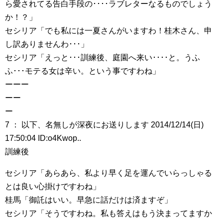
ら愛されてる告白手段の････ラブレターなるものでしょう
か！？」
セシリア「でも私には一夏さんがいますわ！桂木さん、申
し訳ありませんわ･･･」
セシリア「えっと･･･訓練後、庭園へ来い････と。うふ
ふ･･･モテる女は辛い。という事ですわね」
ーーー
ーー
ー
7 ： 以下、名無しが深夜にお送りします 2014/12/14(日)
17:50:04 ID:o4Kwop..
訓練後
セシリア「あらあら、私より早く足を運んでいらっしゃる
とは良い心掛けですわね」
桂馬「御託はいい。早急に話だけは済ますぞ」
セシリア「そうですわね。私も答えはもう決まってますか