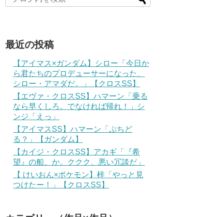
最近の投稿
【アイマス×ガンダム】シロー「今日か
ら君たちのプロデューサーになった、
シロー・アマダだ。」【クロスSS】
【エヴァ・クロスSS】ハマーン「乗る
なら早くしろ。でなければ帰れ！」シ
ンジ「えっ」
【アイマスSS】ハマーン「ぷちど
る？」【ガンダム】
【カイジ・クロスSS】アカギ「『希
望』の船、か。ククク、悪い冗談だ」
【 けいおん×ポケモン】梓「やっと見
つけたー！」【クロスSS】