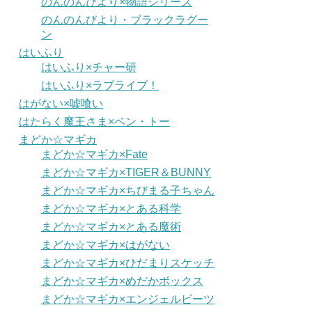
のんのんびより×物語シリーズ
のんのんびより・ブラックラグー
ン
はいふり
はいふり×チャー研
はいふり×ラブライブ！
はがない×嘘喰い
はたらく魔王さま×ベン・トー
まどか☆マギカ
まどか☆マギカ×Fate
まどか☆マギカ×TIGER＆BUNNY
まどか☆マギカ×ちびまる子ちゃん
まどか☆マギカ×とある科学
まどか☆マギカ×とある魔術
まどか☆マギカ×はがない
まどか☆マギカ×ひだまりスケッチ
まどか☆マギカ×めだかボックス
まどか☆マギカ×エンジェルビーツ