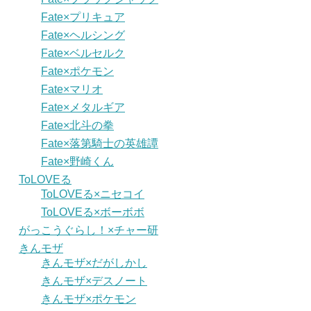
Fate×プリキュア
Fate×ヘルシング
Fate×ベルセルク
Fate×ポケモン
Fate×マリオ
Fate×メタルギア
Fate×北斗の拳
Fate×落第騎士の英雄譚
Fate×野崎くん
ToLOVEる
ToLOVEる×ニセコイ
ToLOVEる×ボーボボ
がっこうぐらし！×チャー研
きんモザ
きんモザ×だがしかし
きんモザ×デスノート
きんモザ×ポケモン