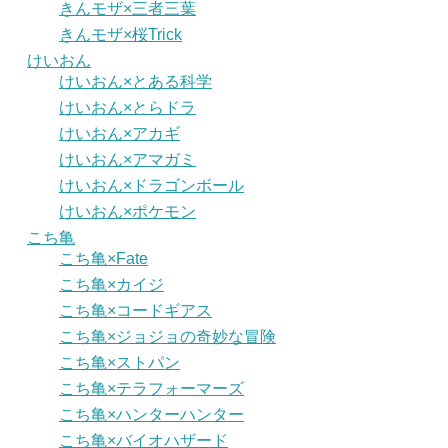
きんモザ×三者三葉
きんモザ×桜Trick
けいおん
けいおん×とある科学
けいおん×とらドラ
けいおん×アカギ
けいおん×アマガミ
けいおん×ドラゴンボール
けいおん×ポケモン
こち亀
こち亀×Fate
こち亀×カイジ
こち亀×コードギアス
こち亀×ジョジョの奇妙な冒険
こち亀×ストパン
こち亀×テラフォーマーズ
こち亀×ハンターハンター
こち亀×バイオハザード