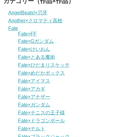
カテゴリー（作品×作品）
AngelBeats!×刃牙
Another×クロマティ高校
Fate
Fate×FF
Fate×Gガンダム
Fate×けいおん
Fate×とある魔術
Fate×ひだまりスケッチ
Fate×めだかボックス
Fate×アイマス
Fate×アカギ
Fate×アナザー
Fate×ガンダム
Fate×テニスの王子様
Fate×ドラゴンボール
Fate×ナルト
Fate×ブラックジャック