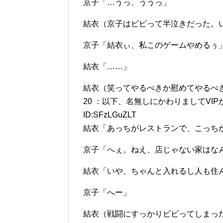
京子「…うっ、ううっ」
結衣（京子はビビって半泣きだった。
京子「結衣ぃ、私このゲームやめるぅ
結衣「……」
結衣（笑ってやるべきか慰めてやるべ
20 ：以下、名無しにかわりましてVIPがお送りし
ID:SFzLGuZLT
結衣「あっちがレストランで、こっち
京子「へぇ。ねえ、店じゃない家はな
結衣「いや、ちゃんと入れるし人も住
京子「へー」
結衣（戦闘にすっかりビビってしまっ