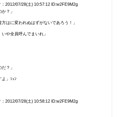
7/28(土) 10:57:12 ID:w2FE9M2g
のか？」
貴方はに変われぬはずがないであろう！」
、いや全員呼んでまいれ」
のだ？」
よ」ｼｭﾝ
7/28(土) 10:58:12 ID:w2FE9M2g