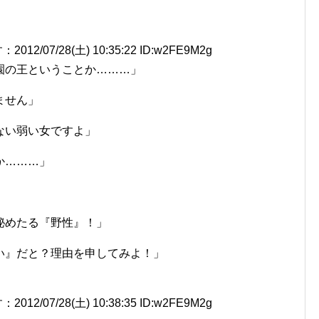
7/28(土) 10:35:22 ID:w2FE9M2g
園の王ということか………」
ません」
ない弱い女ですよ」
か………」
」
秘めたる『野性』！」
い』だと？理由を申してみよ！」
7/28(土) 10:38:35 ID:w2FE9M2g