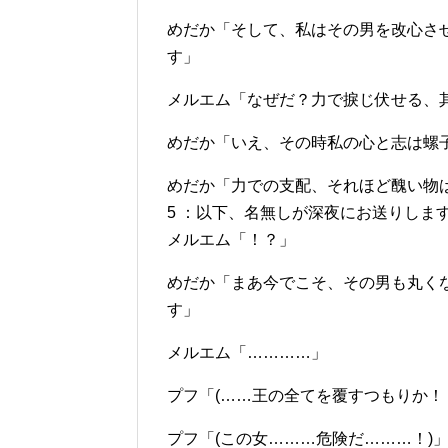
めだか「そして、私はその男を改心さ
す」
メルエム「なぜだ？力で捩じ伏せる、
めだか「いえ、その時私の心と志は螺
めだか「力での支配、それほど醜い物
5 ：以下、名無しが深夜にお送りします：2012/0
メルエム「！？」
めだか「まあ今でこそ、その男も丸く
す」
メルエム「…………」
プフ「(……王の全てを覆すつもりか！
プフ「(この女………危険だ………！)