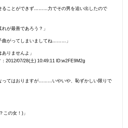
せることができず………力でその男を追い出したので
其れが最善であろう？」
子曲がってしまいましてね………」
はありませんよ」
7/28(土) 10:49:11 ID:w2FE9M2g
なってはおりますが………いやいや、恥ずかしい限りで
？この女！)」
」