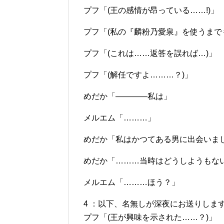
プフ「(王の感情が昂っている……!)」
プフ「(私の『麟粉乃愛泉』を使うまで
プフ「(これは……返答を誤れば…)」
プフ「(解任ですよ………？)」
めだか「――――私は」
メルエム「………」
めだか「私はかつてある男に出会いま
めだか「………当時はどうしようもな
メルエム「………ほう？」
4 ：以下、名無しが深夜にお送りします：2012/0
プフ「(王が興味を示された……？)」