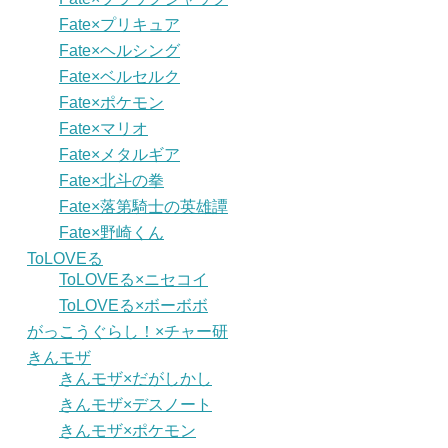
Fate×プリキュア
Fate×ヘルシング
Fate×ベルセルク
Fate×ポケモン
Fate×マリオ
Fate×メタルギア
Fate×北斗の拳
Fate×落第騎士の英雄譚
Fate×野崎くん
ToLOVEる
ToLOVEる×ニセコイ
ToLOVEる×ボーボボ
がっこうぐらし！×チャー研
きんモザ
きんモザ×だがしかし
きんモザ×デスノート
きんモザ×ポケモン