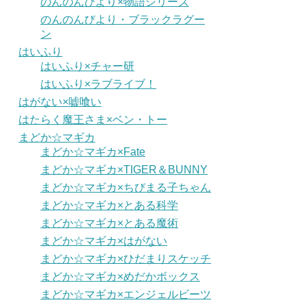
のんのんびより×物語シリーズ
のんのんびより・ブラックラグー
ン
はいふり
はいふり×チャー研
はいふり×ラブライブ！
はがない×嘘喰い
はたらく魔王さま×ベン・トー
まどか☆マギカ
まどか☆マギカ×Fate
まどか☆マギカ×TIGER＆BUNNY
まどか☆マギカ×ちびまる子ちゃん
まどか☆マギカ×とある科学
まどか☆マギカ×とある魔術
まどか☆マギカ×はがない
まどか☆マギカ×ひだまりスケッチ
まどか☆マギカ×めだかボックス
まどか☆マギカ×エンジェルビーツ