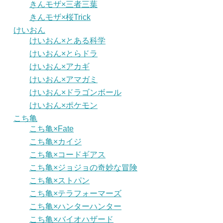
きんモザ×三者三葉
きんモザ×桜Trick
けいおん
けいおん×とある科学
けいおん×とらドラ
けいおん×アカギ
けいおん×アマガミ
けいおん×ドラゴンボール
けいおん×ポケモン
こち亀
こち亀×Fate
こち亀×カイジ
こち亀×コードギアス
こち亀×ジョジョの奇妙な冒険
こち亀×ストパン
こち亀×テラフォーマーズ
こち亀×ハンターハンター
こち亀×バイオハザード