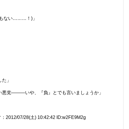
もない………！)」
した」
い悪党―――いや、『負』とでも言いましょうか」
7/28(土) 10:42:42 ID:w2FE9M2g