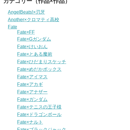
カテゴリー（作品×作品）
AngelBeats!×刃牙
Another×クロマティ高校
Fate
Fate×FF
Fate×Gガンダム
Fate×けいおん
Fate×とある魔術
Fate×ひだまりスケッチ
Fate×めだかボックス
Fate×アイマス
Fate×アカギ
Fate×アナザー
Fate×ガンダム
Fate×テニスの王子様
Fate×ドラゴンボール
Fate×ナルト
Fate×ブラックジャック