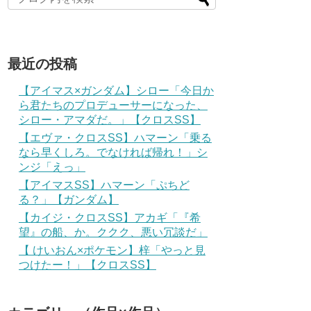
最近の投稿
【アイマス×ガンダム】シロー「今日か
ら君たちのプロデューサーになった、
シロー・アマダだ。」【クロスSS】
【エヴァ・クロスSS】ハマーン「乗る
なら早くしろ。でなければ帰れ！」シ
ンジ「えっ」
【アイマスSS】ハマーン「ぷちど
る？」【ガンダム】
【カイジ・クロスSS】アカギ「『希
望』の船、か。ククク、悪い冗談だ」
【 けいおん×ポケモン】梓「やっと見
つけたー！」【クロスSS】