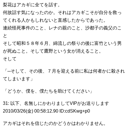
梨花はアカギに全てを話す。
何故話す気になったのか。それはアカギこそが自分を救っ
てくれる人かもしれないと直感したからであった。
連続怪死事件のこと、レナの親のこと、沙都子の義父のこ
と
そして昭和５８年６月、綿流しの祭りの後に富竹という男
が死ぬこと。そして鷹野という女が消えること。
そして
「─そして、その後、７月を迎える前に私は何者かに殺され
てしまいます」
「どうか、僕を、僕たちを助けてください」
31: 以下、名無しにかわりましてVIPがお送りします
2010/03/26(金) 00:58:12.90 ID:cdSKwg+p0
アカギはそれを信じたのかどうかはわかりません。