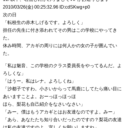
2010/03/26(金) 00:25:32.96 ID:cdSKwg+p0
次の日
「転校生の赤木しげるです。よろしく」
担任の先生に付き添われてその男はこの学校にやってき
た。
休み時間、アカギの周りには何人かの女の子が囲んでい
た。
「私は魅音、この学校のクラス委員長をやってるんだ。よ
ろしくな」
「はうー。私はレナ。よろしくね」
「沙都子ですわ。小さいからって馬鹿にしてたら痛い目に
あいますことよ。おーっほっほっほ
ほら、梨花も自己紹介をなさいなさい」
「みー。僕はもうアカギとはお友達なのですよ。みー」
「あら、あなたたち知り合いだったのですの？梨花の友達
は私の友達ですのよ。宜しくお願いしますね」