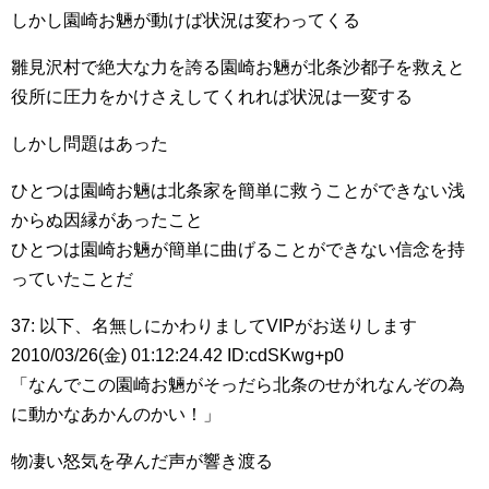
しかし園崎お魎が動けば状況は変わってくる
雛見沢村で絶大な力を誇る園崎お魎が北条沙都子を救えと
役所に圧力をかけさえしてくれれば状況は一変する
しかし問題はあった
ひとつは園崎お魎は北条家を簡単に救うことができない浅
からぬ因縁があったこと
ひとつは園崎お魎が簡単に曲げることができない信念を持
っていたことだ
37: 以下、名無しにかわりましてVIPがお送りします
2010/03/26(金) 01:12:24.42 ID:cdSKwg+p0
「なんでこの園崎お魎がそっだら北条のせがれなんぞの為
に動かなあかんのかい！」
物凄い怒気を孕んだ声が響き渡る