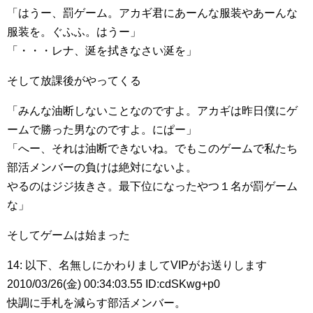
「はうー、罰ゲーム。アカギ君にあーんな服装やあーんな
服装を。ぐふふ。はうー」
「・・・レナ、涎を拭きなさい涎を」
そして放課後がやってくる
「みんな油断しないことなのですよ。アカギは昨日僕にゲ
ームで勝った男なのですよ。にぱー」
「へー、それは油断できないね。でもこのゲームで私たち
部活メンバーの負けは絶対にないよ。
やるのはジジ抜きさ。最下位になったやつ１名が罰ゲーム
な」
そしてゲームは始まった
14: 以下、名無しにかわりましてVIPがお送りします
2010/03/26(金) 00:34:03.55 ID:cdSKwg+p0
快調に手札を減らす部活メンバー。