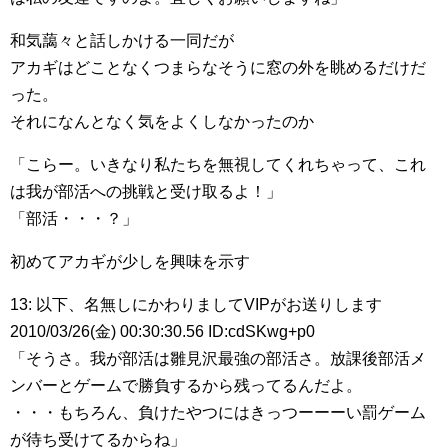
和気藹々と話しかける一同だが
アカギはどことなくつまらなそうに窓の外を眺めるだけだ
った。
それになんとなく気をよくしなかったのか
「こらー。いきなり私たちを無視してくれちゃって、これ
は我が部活への挑戦と受け取るよ！」
「部活・・・？」
初めてアカギが少しを興味を示す
13: 以下、名無しにかわりましてVIPがお送りします
2010/03/26(金) 00:30:30.56 ID:cdSKwg+p0
「そうさ。我が部活は雛見沢最強の部活さ。放課後部活メ
ンバーとゲームで勝負するから残ってるんだよ。
・・・もちろん、負けたやつにはきっつーーーい罰ゲーム
が待ち受けてるからね」