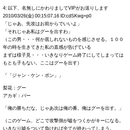
4: 以下、名無しにかわりましてVIPがお送りします
2010/03/26(金) 00:15:07.16 ID:cdSKwg+p0
「じゃあ、先攻はお前からでいいよ」
「それじゃあ私はグーを出すわ」
（この男・・・何か底しれないものを感じさせる。１００
年の時を生きてきた私の直感が告げている
まずは様子見・・・いきなりゲーム終了にしてしまっては
もとも子もない。ここはグーを出す）
「「ジャン・ケン・ポン」」
梨花：グー
アカギ：パー
「俺の勝ちだな。じゃあ次は俺の番。俺はグーを出す。」
（このゲーム、どこで攻撃側が嘘をつくかがキーになる。
いきなり嘘をついて負ければ全てが終わってしまう。