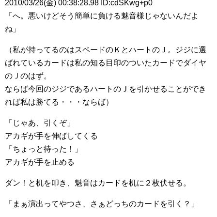
2010/03/26(金) 00:38:28.98 ID:cdSKwg+p0
「へ。悪いけどそう簡単に負ける魅音様じゃないんだよ
ね」
（私が持ってるのはスペードのＫとハートのＪ。ジジに選
ばれているカードは私の知る目印のついたカードでダイヤ
のＪのはず。
ならば今回のジジであるハートのＪを引かせることができ
れば私は勝てる・・・ならば）
「じゃあ、引くぞ」
アカギが手を伸ばしてくる
「ちょっと待った！」
アカギが手を止める
ダン！と机を叩き、魅音はカードを机に２枚伏せる。
「まぁ演出ってやつさ、さぁどっちのカードを引く？」