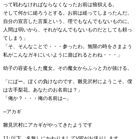
って戦わなければならなくなったお前は狼狽える。
そして何かに縋ろうとする。お前は縋ってしまったんだ。
自分の宣言した言葉という、理でもなんでもないものに。
人間は弱いから、それがなんでもないものだとしても頼っ
てしまう」
「そ、そんなことで・・・参ったわ。無限の時をさまよう
私がこんなガキにいいように遊ばれるとわね・・・」
幼子の容姿をした魔女。その魔女からふっと力が抜ける。
「にぱー。ぼくの負けなのです。雛見沢村にようこそ。僕
は古手梨花。あなたのお名前は？」
「俺か？・・・俺の名前は─」
─アカギ
雛見沢村にアカギがやってきたようです
11: 以下、名無しにかわりましてVIPがお送りします