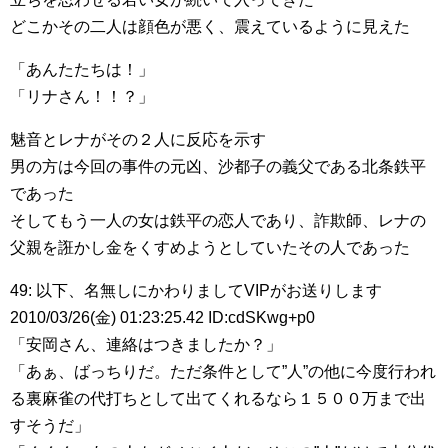
どこかその二人は顔色が悪く、震えているように見えた
「あんたたちは！」
「リナさん！！？」
魅音とレナがその２人に反応を示す
男の方は今回の事件の元凶、沙都子の義父である北条鉄平
であった
そしてもう一人の女は鉄平の恋人であり、詐欺師、レナの
父親を誑かし金をくすめようとしていたその人であった
49: 以下、名無しにかわりましてVIPがお送りします
2010/03/26(金) 01:23:25.42 ID:cdSKwg+p0
「安岡さん、連絡はつきましたか？」
「あぁ、ばっちりだ。ただ条件として”人”の他に今度行われ
る裏麻雀の代打ちとして出てくれるなら１５００万まで出
すそうだ」