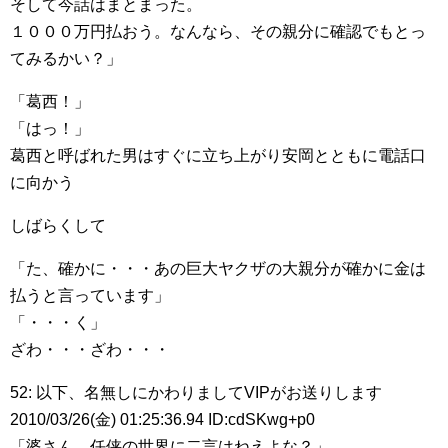
そして今話はまとまった。
１０００万円払おう。なんなら、その親分に確認でもとっ
てみるかい？」
「葛西！」
「はっ！」
葛西と呼ばれた男はすぐに立ち上がり安岡とともに電話口
に向かう
しばらくして
「た、確かに・・・あの巨大ヤクザの大親分が確かに金は
払うと言っています」
「・・・く」
ざわ・・・ざわ・・・
52: 以下、名無しにかわりましてVIPがお送りします
2010/03/26(金) 01:25:36.94 ID:cdSKwg+p0
「婆さん、任侠の世界に二言はねえよな？」