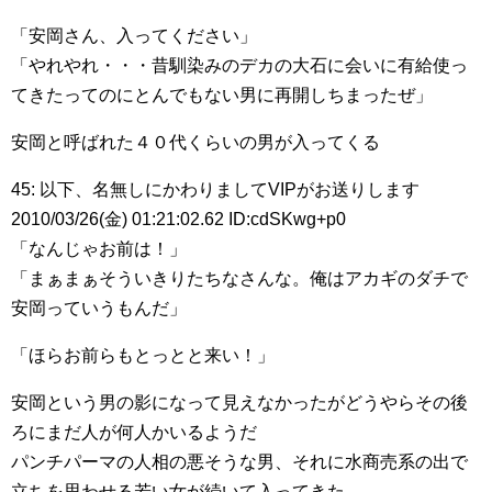
「安岡さん、入ってください」
「やれやれ・・・昔馴染みのデカの大石に会いに有給使っ
てきたってのにとんでもない男に再開しちまったぜ」
安岡と呼ばれた４０代くらいの男が入ってくる
45: 以下、名無しにかわりましてVIPがお送りします
2010/03/26(金) 01:21:02.62 ID:cdSKwg+p0
「なんじゃお前は！」
「まぁまぁそういきりたちなさんな。俺はアカギのダチで
安岡っていうもんだ」
「ほらお前らもとっとと来い！」
安岡という男の影になって見えなかったがどうやらその後
ろにまだ人が何人かいるようだ
パンチパーマの人相の悪そうな男、それに水商売系の出で
立ちを思わせる若い女が続いて入ってきた