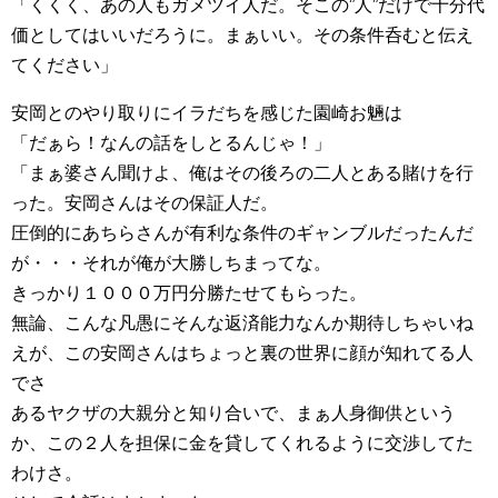
「くくく、あの人もガメツイ人だ。そこの”人”だけで十分代
価としてはいいだろうに。まぁいい。その条件呑むと伝え
てください」
安岡とのやり取りにイラだちを感じた園崎お魎は
「だぁら！なんの話をしとるんじゃ！」
「まぁ婆さん聞けよ、俺はその後ろの二人とある賭けを行
った。安岡さんはその保証人だ。
圧倒的にあちらさんが有利な条件のギャンブルだったんだ
が・・・それが俺が大勝しちまってな。
きっかり１０００万円分勝たせてもらった。
無論、こんな凡愚にそんな返済能力なんか期待しちゃいね
えが、この安岡さんはちょっと裏の世界に顔が知れてる人
でさ
あるヤクザの大親分と知り合いで、まぁ人身御供という
か、この２人を担保に金を貸してくれるように交渉してた
わけさ。