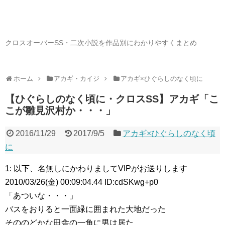
クロスオーバーSS・二次小説を作品別にわかりやすくまとめ
ホーム
アカギ・カイジ
アカギ×ひぐらしのなく頃に
【ひぐらしのなく頃に・クロスSS】アカギ「こ
こが雛見沢村か・・・」
2016/11/29
2017/9/5
アカギ×ひぐらしのなく頃
に
1: 以下、名無しにかわりましてVIPがお送りします
2010/03/26(金) 00:09:04.44 ID:cdSKwg+p0
「あついな・・・」
バスをおりると一面緑に囲まれた大地だった
そののどかな田舎の一角に男は居た