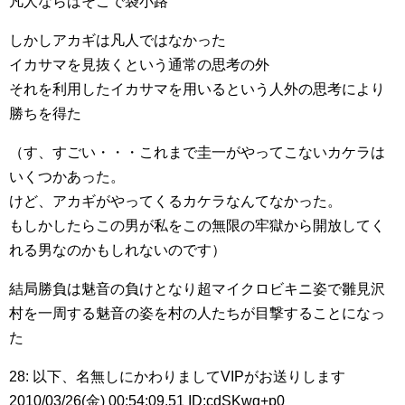
凡人ならばそこで袋小路
しかしアカギは凡人ではなかった
イカサマを見抜くという通常の思考の外
それを利用したイカサマを用いるという人外の思考により
勝ちを得た
（す、すごい・・・これまで圭一がやってこないカケラは
いくつかあった。
けど、アカギがやってくるカケラなんてなかった。
もしかしたらこの男が私をこの無限の牢獄から開放してく
れる男なのかもしれないのです）
結局勝負は魅音の負けとなり超マイクロビキニ姿で雛見沢
村を一周する魅音の姿を村の人たちが目撃することになっ
た
28: 以下、名無しにかわりましてVIPがお送りします
2010/03/26(金) 00:54:09.51 ID:cdSKwg+p0