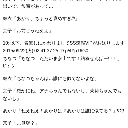
思いで、常識があって…」
結衣「あかり、ちょっと褒めすぎ///」
京子「お前じゃねえよ」
10: 以下、名無しにかわりましてSS速報VIPがお送りします
2015/09/22(火) 02:41:37.25 ID:p/4YpT6G0
ちなつ「ちなつ、ただいま参上です！結衣せんぱーい！」
ﾋﾟｭｰﾝ
結衣「ちなつちゃんは…誰にも似てないよな」
京子「確かにね。アナちゃんでもないし、茉莉ちゃんでも
ないし」
あかり「ねえねえ！あかりは？あかりは誰に似てる？」ﾜｸﾜ
京子「…笹塚？」