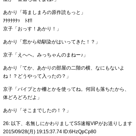
あかり「苺ましまろの原作読もっと」
ｱﾀﾀﾀﾀﾀｯ ﾄｵ!!
京子「おっす！あかり！」
あかり「窓から幼馴染がはいってきた！？」
京子「えへへ。みっちゃんのまねー♪」
あかり「てか、あかりの部屋の二階の横、なにもないよ
ね！？どうやって入ったの？」
京子「パイプとか柵とかを使ってね。何回も落ちたから、
体どろどろだよ」
あかり「そこまでしたの！？」
26: 以下、名無しにかわりましてSS速報VIPがお送りします
2015/09/28(月) 19:15:37.74 ID:6HzQpCp80