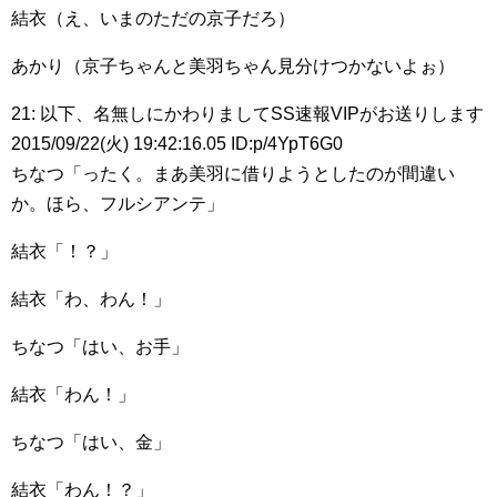
結衣（え、いまのただの京子だろ）
あかり（京子ちゃんと美羽ちゃん見分けつかないよぉ）
21: 以下、名無しにかわりましてSS速報VIPがお送りします
2015/09/22(火) 19:42:16.05 ID:p/4YpT6G0
ちなつ「ったく。まあ美羽に借りようとしたのが間違い
か。ほら、フルシアンテ」
結衣「！？」
結衣「わ、わん！」
ちなつ「はい、お手」
結衣「わん！」
ちなつ「はい、金」
結衣「わん！？」