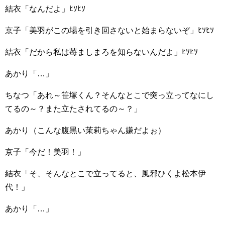
結衣「なんだよ」ﾋｿﾋｿ
京子「美羽がこの場を引き回さないと始まらないぞ」ﾋｿﾋｿ
結衣「だから私は苺ましまろを知らないんだよ」ﾋｿﾋｿ
あかり「…」
ちなつ「あれ～笹塚くん？そんなとこで突っ立ってなにし
てるの～？また立たされてるの～？」
あかり（こんな腹黒い茉莉ちゃん嫌だよぉ）
京子「今だ！美羽！」
結衣「そ、そんなとこで立ってると、風邪ひくよ松本伊
代！」
あかり「…」