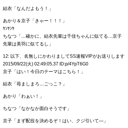
結衣「なんだよもう！」
あかり＆京子「きゃー！！！」
ﾔﾝﾔﾝﾔ
ちなつ「…確かに、結衣先輩は千佳ちゃんに似てる…京子
先輩は美羽に似てるし」
12: 以下、名無しにかわりましてSS速報VIPがお送りします
2015/09/22(火) 02:49:05.37 ID:p/4YpT6G0
京子「はい！今日のテーマはこちら！」
結衣「苺ましまろ…ごっこ？」
あかり「わぁい！」
ちなつ「なかなか面白そうです」
京子「まず配役を決めるぞ！はい、クジ引いて―」