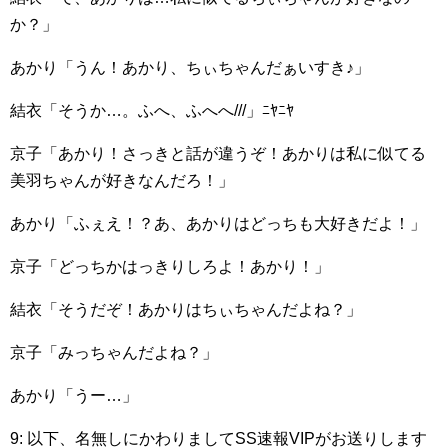
か？」
あかり「うん！あかり、ちぃちゃんだぁいすき♪」
結衣「そうか…。ふへ、ふへへ///」ﾆﾔﾆﾔ
京子「あかり！さっきと話が違うぞ！あかりは私に似てる
美羽ちゃんが好きなんだろ！」
あかり「ふぇえ！？あ、あかりはどっちも大好きだよ！」
京子「どっちかはっきりしろよ！あかり！」
結衣「そうだぞ！あかりはちぃちゃんだよね？」
京子「みっちゃんだよね？」
あかり「うー…」
9: 以下、名無しにかわりましてSS速報VIPがお送りします