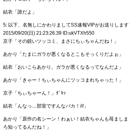
結衣「誰だよ」
5: 以下、名無しにかわりましてSS速報VIPがお送りします
2015/09/20(日) 21:23:26.39 ID:ukVTXh550
京子「その鋭いツッコミ、まさにちぃちゃんだね！」
あかり「たまにガラが悪くなるとこもそっくりだよぉ」
結衣「おいこらあかり。ガラが悪くなるってなんだよ」
あかり「きゃー！ちぃちゃんにツッコまれちゃった！」
京子「ちぃちゃーん！」ﾀﾞｷｯ
結衣「んなっ…部室ですんなバカ！///」
あかり「原作の名シーン！わぁい！結衣ちゃんも苺ましま
ろ知ってるんだね！」