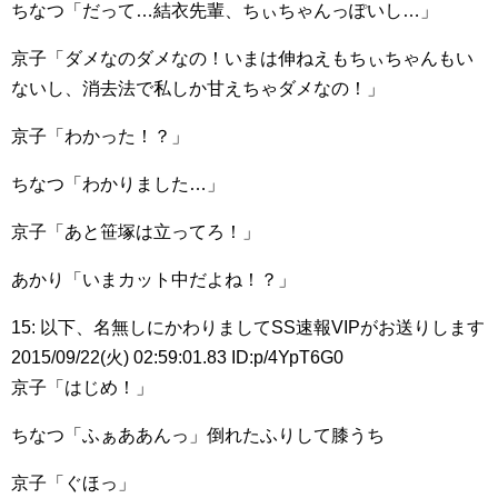
ちなつ「だって…結衣先輩、ちぃちゃんっぽいし…」
京子「ダメなのダメなの！いまは伸ねえもちぃちゃんもい
ないし、消去法で私しか甘えちゃダメなの！」
京子「わかった！？」
ちなつ「わかりました…」
京子「あと笹塚は立ってろ！」
あかり「いまカット中だよね！？」
15: 以下、名無しにかわりましてSS速報VIPがお送りします
2015/09/22(火) 02:59:01.83 ID:p/4YpT6G0
京子「はじめ！」
ちなつ「ふぁああんっ」倒れたふりして膝うち
京子「ぐほっ」