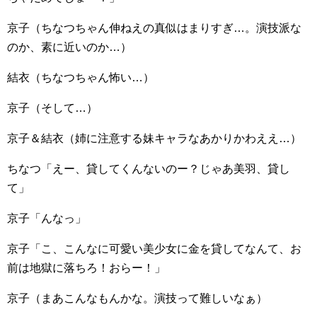
京子（ちなつちゃん伸ねえの真似はまりすぎ…。演技派な
のか、素に近いのか…）
結衣（ちなつちゃん怖い…）
京子（そして…）
京子＆結衣（姉に注意する妹キャラなあかりかわええ…）
ちなつ「えー、貸してくんないのー？じゃあ美羽、貸し
て」
京子「んなっ」
京子「こ、こんなに可愛い美少女に金を貸してなんて、お
前は地獄に落ちろ！おらー！」
京子（まあこんなもんかな。演技って難しいなぁ）