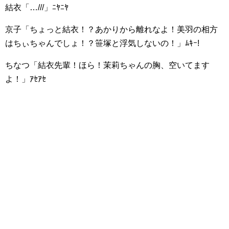
結衣「…///」ﾆﾔﾆﾔ
京子「ちょっと結衣！？あかりから離れなよ！美羽の相方
はちぃちゃんでしょ！？笹塚と浮気しないの！」ﾑｷｰ!
ちなつ「結衣先輩！ほら！茉莉ちゃんの胸、空いてます
よ！」ｱｾｱｾ