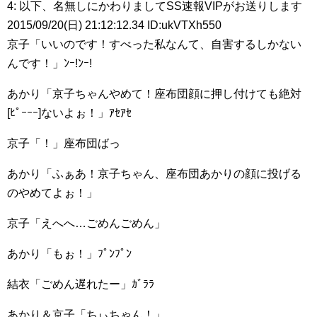
4: 以下、名無しにかわりましてSS速報VIPがお送りします
2015/09/20(日) 21:12:12.34 ID:ukVTXh550
京子「いいのです！すべった私なんて、自害するしかない
んです！」ﾝｰ!ﾝｰ!
あかり「京子ちゃんやめて！座布団顔に押し付けても絶対
[ﾋﾟｰｰｰ]ないよぉ！」ｱｾｱｾ
京子「！」座布団ばっ
あかり「ふぁあ！京子ちゃん、座布団あかりの顔に投げる
のやめてよぉ！」
京子「えへへ…ごめんごめん」
あかり「もぉ！」ﾌﾟﾝﾌﾟﾝ
結衣「ごめん遅れたー」ｶﾞﾗﾗ
あかり＆京子「ちぃちゃん！」