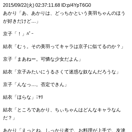
2015/09/22(火) 02:37:11.68 ID:p/4YpT6G0
あかり「あ、あかりは、どっちかという美羽ちゃんのほう
が好きだけど…」
京子「！」ﾊﾟｰ
結衣「むぅ。その美羽ってキャラは京子に似てるのか？」
京子「まあねー。可憐な少女だよん」
結衣「京子みたいにうるさくて迷惑な奴なんだろうな」
京子「んなっ…。否定できん」
結衣「ほらな」ﾆﾔﾘ
結衣「ところであかり、ちぃちゃんはどんなキャラなん
だ？」
あかり「えっとね、しっかり者で、お料理が上手で、友達