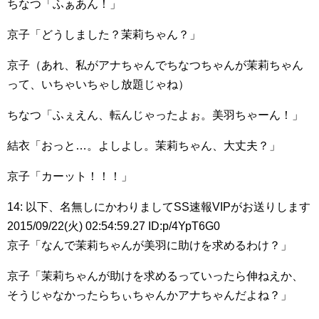
ちなつ「ふぁあん！」
京子「どうしました？茉莉ちゃん？」
京子（あれ、私がアナちゃんでちなつちゃんが茉莉ちゃん
って、いちゃいちゃし放題じゃね）
ちなつ「ふぇえん、転んじゃったよぉ。美羽ちゃーん！」
結衣「おっと…。よしよし。茉莉ちゃん、大丈夫？」
京子「カーット！！！」
14: 以下、名無しにかわりましてSS速報VIPがお送りします
2015/09/22(火) 02:54:59.27 ID:p/4YpT6G0
京子「なんで茉莉ちゃんが美羽に助けを求めるわけ？」
京子「茉莉ちゃんが助けを求めるっていったら伸ねえか、
そうじゃなかったらちぃちゃんかアナちゃんだよね？」