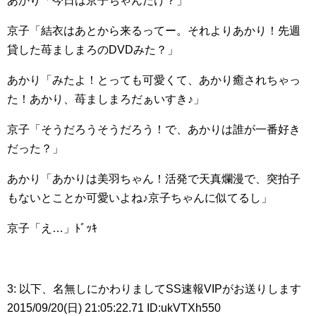
あかり「今日は京子ちゃんだけ？」
京子「結衣はあとから来るってー。それよりあかり！先週
貸した苺ましまろのDVDみた？」
あかり「みたよ！とっても可愛くて、あかり癒されちゃっ
た！あかり、苺ましまろだぁいすき♪」
京子「そうだろうそうだろう！で、あかりは誰が一番好き
だった？」
あかり「あかりは美羽ちゃん！活発で天真爛漫で、突拍子
もないとことか可愛いよね♪京子ちゃんに似てるし」
京子「え…」ﾄﾞｯｷ
3: 以下、名無しにかわりましてSS速報VIPがお送りします
2015/09/20(日) 21:05:22.71 ID:ukVTXh550