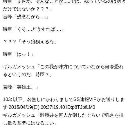
時臣「まさか、そんなことが…..では、残っているのは我々
だけではないか？？？」
言峰「残念ながら….」
時臣「くそ….どうすれば….」
？？？「そう狼狽えるな」
時臣「はっ！」
ギルガメッシュ「この我が味方についていながら何を恐れ
るというのだ、時臣？」
言峰「英雄王。」
103: 以下、名無しにかわりましてSS速報VIPがお送りしま
す 2015/04/19(日) 00:37:19.40 ID:p8TJofLM0
ギルガメッシュ「雑種共を何人か倒したぐらいで強さを推
し量る基準にはなるまい」