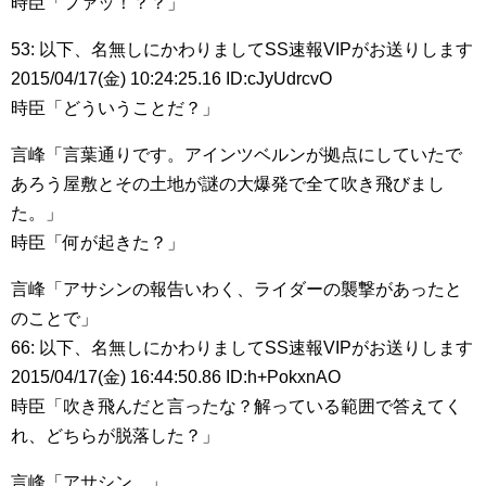
時臣「ファッ！？？」
53: 以下、名無しにかわりましてSS速報VIPがお送りします
2015/04/17(金) 10:24:25.16 ID:cJyUdrcvO
時臣「どういうことだ？」
言峰「言葉通りです。アインツベルンが拠点にしていたで
あろう屋敷とその土地が謎の大爆発で全て吹き飛びまし
た。」
時臣「何が起きた？」
言峰「アサシンの報告いわく、ライダーの襲撃があったと
のことで」
66: 以下、名無しにかわりましてSS速報VIPがお送りします
2015/04/17(金) 16:44:50.86 ID:h+PokxnAO
時臣「吹き飛んだと言ったな？解っている範囲で答えてく
れ、どちらが脱落した？」
言峰「アサシン。」