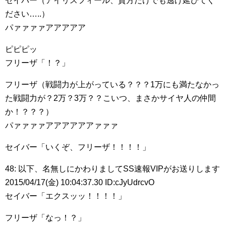
セイバー（アイリスフィール、貴方だけでも逃げ延びてく
ださい…..）
パァァァァアアアアア
ピピピッ
フリーザ「！？」
フリーザ（戦闘力が上がっている？？？1万にも満たなかっ
た戦闘力が？2万？3万？？こいつ、まさかサイヤ人の仲間
か！？？？）
パァァァァアアアアアアァァァ
セイバー「いくぞ、フリーザ！！！！」
48: 以下、名無しにかわりましてSS速報VIPがお送りします
2015/04/17(金) 10:04:37.30 ID:cJyUdrcvO
セイバー「エクスッッ！！！！」
フリーザ「なっ！？」