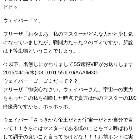
ピピッ
ウェイバー「？」
フリーザ「おやまあ、私のマスターがどんな人かと少し気
になっていましたが、戦闘力たった２のゴミですか。所詮
は下等生物ということでしょう。」
4: 以下、名無しにかわりましてSS速報VIPがお送りします
2015/04/16(木) 08:10:01.55 ID:0iAAAfM3O
ウェイバー「ゴ、ゴミだって？？」
フリーザ「御安心なさい、ウェイバーさん。宇宙一の実力
をもったこの私を召喚した時点で貴方は他のマスターの100
倍優秀ですから。ホッホッホ」
ウェイバー「さっきから帝王だとか宇宙一だとか自分で言
って！！さらにはマスターである僕のことをゴミ呼ばわり
して調子の良いこと言ってるけどな！！！お前ホントに実