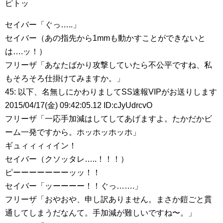
ピトッ
セイバー「ぐっ…..」
セイバー（あの指先から1mmも動かすことができないと
は….ッ！）
フリーザ「あなたばかり攻撃していたら不公平ですね、私
もそろそろ仕掛けてみますか。」
45: 以下、名無しにかわりましてSS速報VIPがお送りします
2015/04/17(金) 09:42:05.12 ID:cJyUdrcvO
フリーザ「一応手加減はしてしてあげますよ。たかだかビ
ーム一発ですから。ホッホッホッホ」
ギュィィィィイン！
セイバー（クソッタレ…..！！！）
ピーーーーーーーッッ！！
セイバー「ッーーーー！！ぐっ…….」
フリーザ「おやおや、申し訳ありません。まさか鎧ごと貫
通してしまうだなんて。手加減が難しいですね〜。」