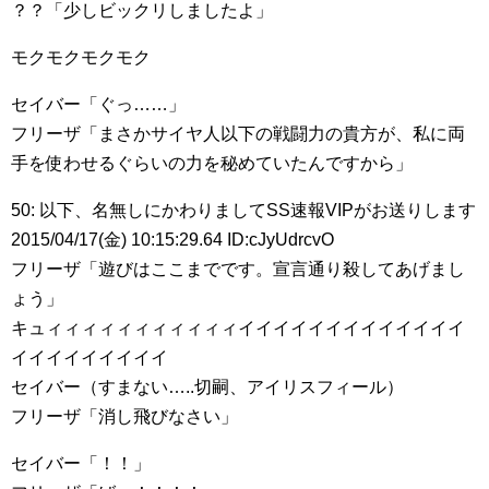
？？「少しビックリしましたよ」
モクモクモクモク
セイバー「ぐっ……」
フリーザ「まさかサイヤ人以下の戦闘力の貴方が、私に両
手を使わせるぐらいの力を秘めていたんですから」
50: 以下、名無しにかわりましてSS速報VIPがお送りします
2015/04/17(金) 10:15:29.64 ID:cJyUdrcvO
フリーザ「遊びはここまでです。宣言通り殺してあげまし
ょう」
キュィィィィィィィィィィィイイイイイイイイイイイイイ
イイイイイイイイイ
セイバー（すまない…..切嗣、アイリスフィール）
フリーザ「消し飛びなさい」
セイバー「！！」