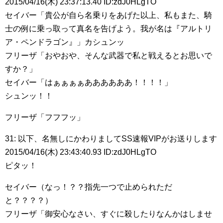
2015/04/16(木) 23:37:13.40 ID:zdJ0HLgTO
セイバー「貴公が自ら名乗りをあげた以上、私もまた、騎
士の例に乗っ取って真名を告げよう。我が名は『アルトリ
ア・ペンドラゴン』」カシュンッ
フリーザ「おやおや、そんな武器で私と戦えるとお思いで
すか？」
セイバー「はぁぁぁぁああああああ！！！！」
シュンッ！！
フリーザ「フフフッ」
31: 以下、名無しにかわりましてSS速報VIPがお送りします
2015/04/16(木) 23:43:40.93 ID:zdJ0HLgTO
ピタッ！
セイバー（なっ！？？指先一つで止められただ
と？？？？）
フリーザ「御安心なさい、すぐに殺したりなんかはしませ