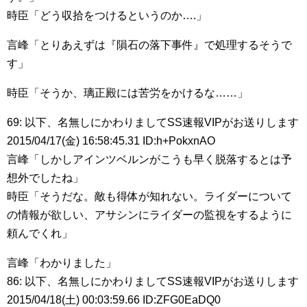
時臣「どう収拾をつけるというのか….」
言峰「とりあえずは『隕石の落下事件』で処理するそうで
す」
時臣「そうか、璃正殿には苦労をかけるな……」
69: 以下、名無しにかわりましてSS速報VIPがお送りします
2015/04/17(金) 16:58:45.31 ID:h+PokxnAO
言峰「しかしアインツベルンがこうも早く脱落するとは予
想外でしたね」
時臣「そうだな。敵も得体が知れない。ライダーについて
の情報が欲しい、アサシンにライダーの監視をするように
頼んでくれ」
言峰「わかりました」
86: 以下、名無しにかわりましてSS速報VIPがお送りします
2015/04/18(土) 00:03:59.66 ID:ZFG0EaDQ0