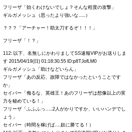
フリーザ「効くわけないでしょ？そんな程度の攻撃」
ギルガメッシュ（思ったより強いな…..）
？？？「アーチャー！助太刀するぞ！！！」
フリーザ「！？」
112: 以下、名無しにかわりましてSS速報VIPがお送りしま
す 2015/04/19(日) 01:18:30.55 ID:p8TJofLM0
ギルガメッシュ「助けなどいらん」
フリーザ「あの反応、故障ではなかったということです
か」
セイバー「侮るな、英雄王！あのフリーザは想像以上の実
力を秘めている！」
フリーザ「ふふふっ…..2人がかりですか、いいハンデでし
ょう」
セイバー（時間を稼げば….奴に勝てる！）