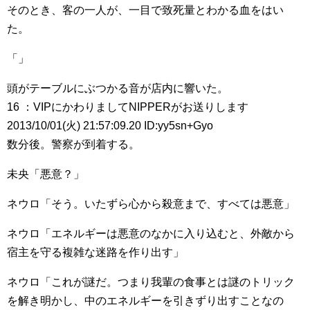
そのとき、客の一人が、一目で致死量とわかる血をはい
た。
「」
頭がテーブルにぶつかる音が店内に響いた。
16 ：VIPにかわりましてNIPPERがお送りします
2013/10/01(火) 21:57:09.20 ID:yy5sn+Gyo
数分後。警察が到着する。
未央「悪意？」
ネウロ「そう。いたずら心から殺意まで、すべては悪意」
ネウロ「エネルギーは悪意のなかに入り込むと、外敵から
宿主を守る複雑な迷路を作り出す」
ネウロ「これが謎だ。つまり我輩の食事とは謎のトリック
を解き明かし、中のエネルギーを引きずり出すことなの