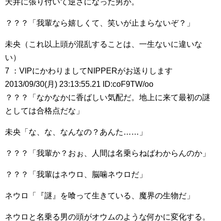
天井に張り付いて逆さになった男が。
？？？「我輩なら嬉しくて、笑いが止まらないぞ？」
未央（これ以上頭が混乱することは、一生ないに違いな
い）
7 ：VIPにかわりましてNIPPERがお送りします
2013/09/30(月) 23:13:55.21 ID:coF9TW/oo
？？？「なかなかに香ばしい気配だ。地上に来て最初の謎
としては合格点だな」
未央「な、な、なんなの？あんた……」
？？？「我輩か？おぉ、人間は名乗らねばわからんのか」
？？？「我輩はネウロ、脳噛ネウロだ」
ネウロ「『謎』を喰って生きている、魔界の生物だ」
ネウロと名乗る男の頭がオウムのような何かに変化する。