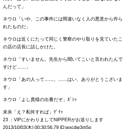
んだって」
ネウロ「いや、この事件には間違いなく人の悪意から作ら
れたものだ」
ネウロは近くにたって同じく警察のやり取りを見ていたこ
の店の店長に話しかけた。
ネウロ「すいません。先生から聞いてこいと言われたんで
すけど……」
ネウロ「あの人って……。……はい、ありがとうこざいま
す」
ネウロ「よし貴様の出番だぞ」ｶﾞｼｯ
未央「え？私何すれば」ｸﾞｲｯ
23 ：VIPにかわりましてNIPPERがお送りします
2013/10/03(木) 00:30:56.79 ID:wxcdw3m5o