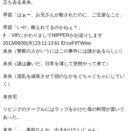
立ち去る未央。
早苗「はぁー、お兄さんが殺されたのに、ご立派なこと」
早苗「いや、耐えれてるのかねぇ？」
4 ：VIPにかわりましてNIPPERがお送りします
2013/09/30(月) 23:11:13.61 ID:coF9TW/oo
未央（警察の人がいうにはこの事件には謎があるらしい）
未央（謎は嫌いだ。日常を壊して突然やって来て）
未央（混乱を成長させて頭のなかをぐちゃぐちゃにしてい
く）
未央宅
リビングのテーブルにはラップをかけた母の料理が置いて
あった。
未央「……食欲なんか、出るわけないじゃん」