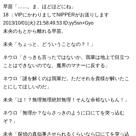
早苗「……。ま、ほどほどにね」
18 ：VIPにかわりましてNIPPERがお送りします
2013/10/01(火) 21:58:49.53 ID:yy5sn+Gyo
未央のもとから離れる早苗。
未央「ちょっと、どういうことなの？！」
ネウロ「さっきも言ったではないか。我輩は地上で目立つ
ことはできないのでな。魔界のマナーに反する」
ネウロ「謎を解くのは我輩だ。ただそれを貴様が解いたこ
とにしてほしいのだ」
未央「は！？無理無理絶対無理！そんな余裕ないもん！」
ネウロ「無理か？ならさっきのように口にてを突っ込む
ぞ？」
未央「探偵の真似事させられるくらいなら口にてを突っ込