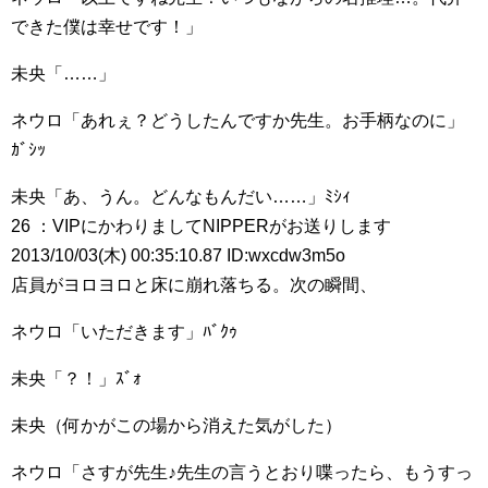
できた僕は幸せです！」
未央「……」
ネウロ「あれぇ？どうしたんですか先生。お手柄なのに」
ｶﾞｼｯ
未央「あ、うん。どんなもんだい……」ﾐｼｨ
26 ：VIPにかわりましてNIPPERがお送りします
2013/10/03(木) 00:35:10.87 ID:wxcdw3m5o
店員がヨロヨロと床に崩れ落ちる。次の瞬間、
ネウロ「いただきます」ﾊﾞｸｩ
未央「？！」ｽﾞｫ
未央（何かがこの場から消えた気がした）
ネウロ「さすが先生♪先生の言うとおり喋ったら、もうすっ