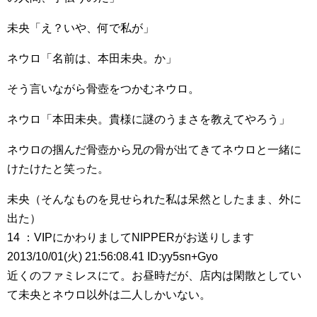
未央「え？いや、何で私が」
ネウロ「名前は、本田未央。か」
そう言いながら骨壺をつかむネウロ。
ネウロ「本田未央。貴様に謎のうまさを教えてやろう」
ネウロの掴んだ骨壺から兄の骨が出てきてネウロと一緒に
けたけたと笑った。
未央（そんなものを見せられた私は呆然としたまま、外に
出た）
14 ：VIPにかわりましてNIPPERがお送りします
2013/10/01(火) 21:56:08.41 ID:yy5sn+Gyo
近くのファミレスにて。お昼時だが、店内は閑散としてい
て未央とネウロ以外は二人しかいない。