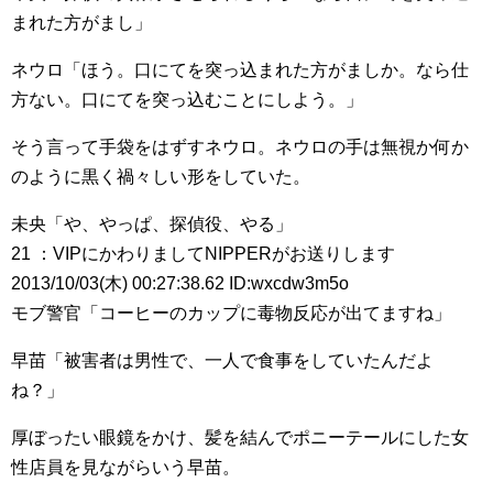
まれた方がまし」
ネウロ「ほう。口にてを突っ込まれた方がましか。なら仕
方ない。口にてを突っ込むことにしよう。」
そう言って手袋をはずすネウロ。ネウロの手は無視か何か
のように黒く禍々しい形をしていた。
未央「や、やっぱ、探偵役、やる」
21 ：VIPにかわりましてNIPPERがお送りします
2013/10/03(木) 00:27:38.62 ID:wxcdw3m5o
モブ警官「コーヒーのカップに毒物反応が出てますね」
早苗「被害者は男性で、一人で食事をしていたんだよ
ね？」
厚ぼったい眼鏡をかけ、髪を結んでポニーテールにした女
性店員を見ながらいう早苗。