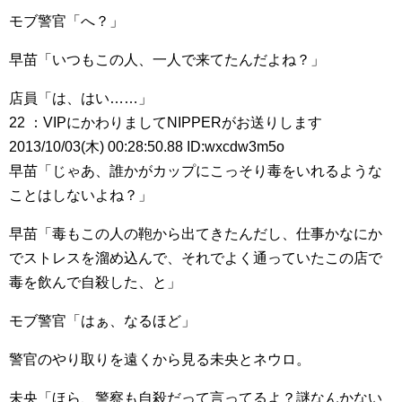
モブ警官「へ？」
早苗「いつもこの人、一人で来てたんだよね？」
店員「は、はい……」
22 ：VIPにかわりましてNIPPERがお送りします
2013/10/03(木) 00:28:50.88 ID:wxcdw3m5o
早苗「じゃあ、誰かがカップにこっそり毒をいれるような
ことはしないよね？」
早苗「毒もこの人の鞄から出てきたんだし、仕事かなにか
でストレスを溜め込んで、それでよく通っていたこの店で
毒を飲んで自殺した、と」
モブ警官「はぁ、なるほど」
警官のやり取りを遠くから見る未央とネウロ。
未央「ほら、警察も自殺だって言ってるよ？謎なんかない