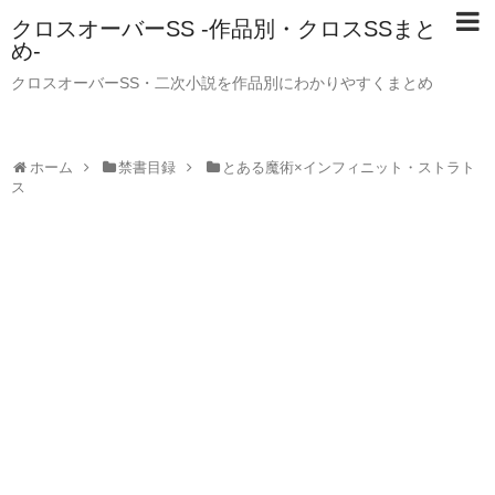
クロスオーバーSS -作品別・クロスSSまと
め-
クロスオーバーSS・二次小説を作品別にわかりやすくまとめ
ホーム
禁書目録
とある魔術×インフィニット・ストラト
ス