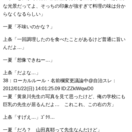
な光景だってよ、そっちの印象が強すぎて料理の味は分か
らなくなるらしい」
一夏「不味いのかな？」
上条「一回調理したのを食べたことがあるけど普通に旨い
んだよ…」
一夏「想像できねー…」
上条「だよな…」
38：ローカルルール・名前欄変更議論中@自治スレ：
2012/01/22(日) 14:01:25.09 ID:ZZkIWqwD0
一夏「黄泉川先生の写真を見て思ったけど、俺の学校にも
巨乳の先生が居るんだよ… これこれ、この右の方」
上条「すげえ…」ｺﾞｸﾘ…
一夏「だろ？ 山田真耶って先生なんだけど」