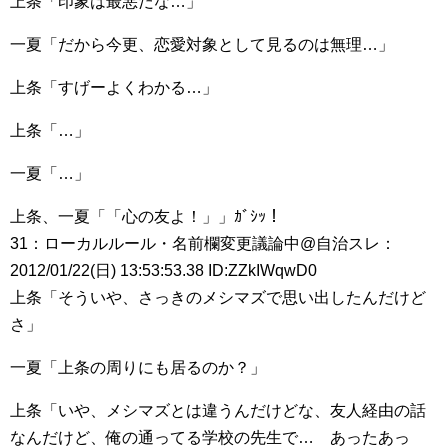
上条「印象は最悪だな…」
一夏「だから今更、恋愛対象として見るのは無理…」
上条「すげーよくわかる…」
上条「…」
一夏「…」
上条、一夏「「心の友よ！」」ｶﾞｼｯ！
31：ローカルルール・名前欄変更議論中@自治スレ：
2012/01/22(日) 13:53:53.38 ID:ZZkIWqwD0
上条「そういや、さっきのメシマズで思い出したんだけど
さ」
一夏「上条の周りにも居るのか？」
上条「いや、メシマズとは違うんだけどな、友人経由の話
なんだけど、俺の通ってる学校の先生で… あったあっ