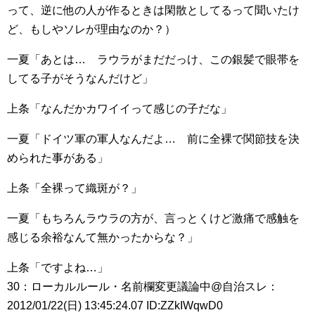
って、逆に他の人が作るときは閑散としてるって聞いたけ
ど、もしやソレが理由なのか？）
一夏「あとは… ラウラがまだだっけ、この銀髪で眼帯を
してる子がそうなんだけど」
上条「なんだかカワイイって感じの子だな」
一夏「ドイツ軍の軍人なんだよ… 前に全裸で関節技を決
められた事がある」
上条「全裸って織斑が？」
一夏「もちろんラウラの方が、言っとくけど激痛で感触を
感じる余裕なんて無かったからな？」
上条「ですよね…」
30：ローカルルール・名前欄変更議論中@自治スレ：
2012/01/22(日) 13:45:24.07 ID:ZZkIWqwD0