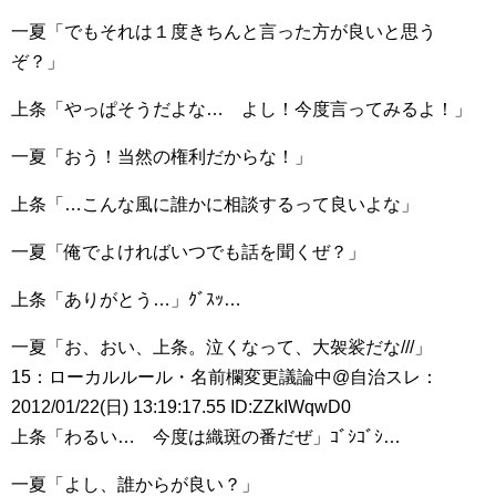
一夏「でもそれは１度きちんと言った方が良いと思う
ぞ？」
上条「やっぱそうだよな… よし！今度言ってみるよ！」
一夏「おう！当然の権利だからな！」
上条「…こんな風に誰かに相談するって良いよな」
一夏「俺でよければいつでも話を聞くぜ？」
上条「ありがとう…」ｸﾞｽｯ…
一夏「お、おい、上条。泣くなって、大袈裟だな///」
15：ローカルルール・名前欄変更議論中@自治スレ：
2012/01/22(日) 13:19:17.55 ID:ZZkIWqwD0
上条「わるい… 今度は織斑の番だぜ」ｺﾞｼｺﾞｼ…
一夏「よし、誰からが良い？」