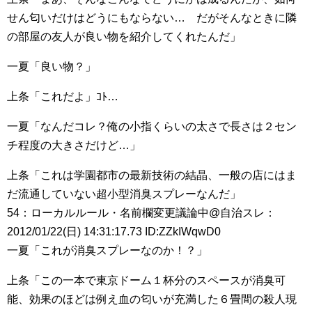
せん匂いだけはどうにもならない… だがそんなときに隣
の部屋の友人が良い物を紹介してくれたんだ」
一夏「良い物？」
上条「これだよ」ｺﾄ…
一夏「なんだコレ？俺の小指くらいの太さで長さは２セン
チ程度の大きさだけど…」
上条「これは学園都市の最新技術の結晶、一般の店にはま
だ流通していない超小型消臭スプレーなんだ」
54：ローカルルール・名前欄変更議論中@自治スレ：
2012/01/22(日) 14:31:17.73 ID:ZZkIWqwD0
一夏「これが消臭スプレーなのか！？」
上条「この一本で東京ドーム１杯分のスペースが消臭可
能、効果のほどは例え血の匂いが充満した６畳間の殺人現