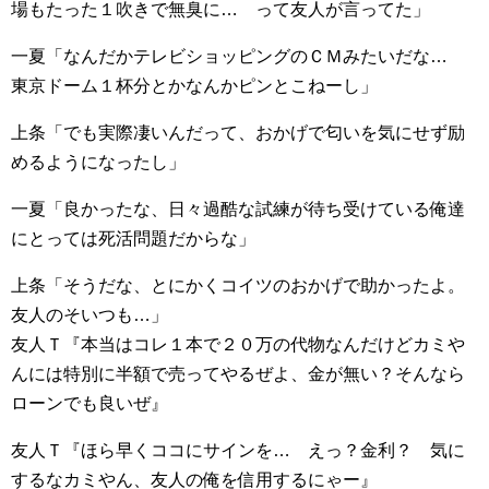
場もたった１吹きで無臭に… って友人が言ってた」
一夏「なんだかテレビショッピングのＣＭみたいだな…
東京ドーム１杯分とかなんかピンとこねーし」
上条「でも実際凄いんだって、おかげで匂いを気にせず励
めるようになったし」
一夏「良かったな、日々過酷な試練が待ち受けている俺達
にとっては死活問題だからな」
上条「そうだな、とにかくコイツのおかげで助かったよ。
友人のそいつも…」
友人Ｔ『本当はコレ１本で２０万の代物なんだけどカミや
んには特別に半額で売ってやるぜよ、金が無い？そんなら
ローンでも良いぜ』
友人Ｔ『ほら早くココにサインを… えっ？金利？ 気に
するなカミやん、友人の俺を信用するにゃー』