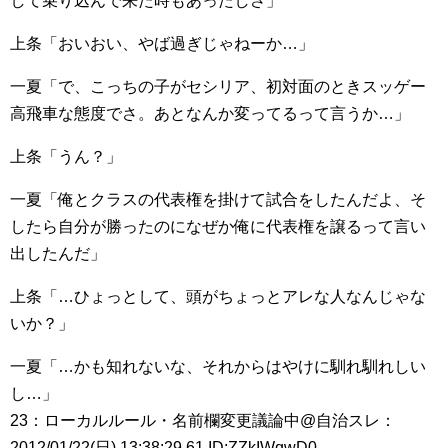
して乗り込んで来た時もあったしさ」
上条「おいおい、やば過ぎじゃねーか…」
一夏「で、こっちの子がセシリア、初対面のときスッゲー
高飛車な態度でさ。あとなんか変ってるって言うか…」
上条「うん？」
一夏「俺とクラスの代表権を掛けて試合をしたんだよ、そ
したら自分が勝ったのになぜか俺に代表権を譲るって言い
出したんだ」
上条「…ひょっとして、頭がちょっとアレな人なんじゃな
いか？」
一夏「…かも知れないな、それからはやけに馴れ馴れしい
し…」
23：ローカルルール・名前欄変更議論中@自治スレ：
2012/01/22(日) 13:38:29.61 ID:ZZkIWqwD0