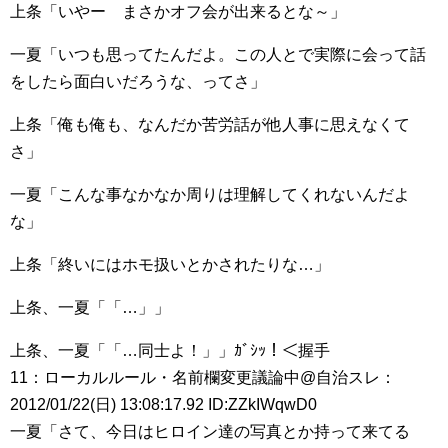
上条「いやー まさかオフ会が出来るとな～」
一夏「いつも思ってたんだよ。この人とで実際に会って話
をしたら面白いだろうな、ってさ」
上条「俺も俺も、なんだか苦労話が他人事に思えなくて
さ」
一夏「こんな事なかなか周りは理解してくれないんだよ
な」
上条「終いにはホモ扱いとかされたりな…」
上条、一夏「「…」」
上条、一夏「「…同士よ！」」ｶﾞｼｯ！＜握手
11：ローカルルール・名前欄変更議論中@自治スレ：
2012/01/22(日) 13:08:17.92 ID:ZZkIWqwD0
一夏「さて、今日はヒロイン達の写真とか持って来てる