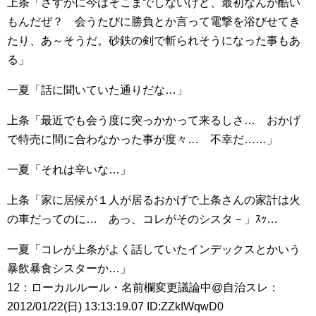
上条「さすがに今はそこまでしないけど、最初なんか酷い
もんだぜ？ 会うたびに勝負とか言って電撃を浴びせてき
たり、あ～そうだ。砂鉄の剣で斬られそうになった事もあ
る」
一夏「話に聞いていた通りだな…」
上条「最近でも会う度に突っかかって来るしさ… おかげ
で特売に間に合わなかった事が度々… 不幸だ……」
一夏「それは辛いな…」
上条「家に居候が１人が居るおかげで上条さんの家計は火
の車だってのに… あっ、コレがそのシスタ－」ｽｯ…
一夏「コレが上条がよく話していたインデックスとかいう
暴飲暴食シスターか…」
12：ローカルルール・名前欄変更議論中@自治スレ：
2012/01/22(日) 13:13:19.07 ID:ZZkIWqwD0