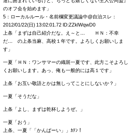
達に囲まれているけど、ちっとも嬉しくない主人公同盟』
のオフ会を始めます」
5：ローカルルール・名前欄変更議論中@自治スレ：
2012/01/22(日) 13:02:01.72 ID:ZZkIWqwD0
上条「まずは自己紹介だな。え～と… ＨＮ：不幸
だ… の上条当麻、高校１年です。よろしくお願いしま
す」
一夏「ＨＮ：ワンサマーの織斑一夏です、此方こそよろし
くお願いします。あっ、俺も一般的には高１です」
上条「お互い敬語とかは無しってことにしないか？」
一夏「そうだな」
上条「よし、まずは乾杯しようぜ。」
一夏「おう」
上条、一夏「「かんぱーい」」ｶﾁﾝ！