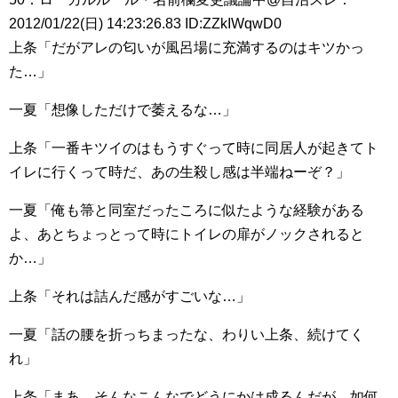
2012/01/22(日) 14:23:26.83 ID:ZZkIWqwD0
上条「だがアレの匂いが風呂場に充満するのはキツかっ
た…」
一夏「想像しただけで萎えるな…」
上条「一番キツイのはもうすぐって時に同居人が起きてト
イレに行くって時だ、あの生殺し感は半端ねーぞ？」
一夏「俺も箒と同室だったころに似たような経験がある
よ、あとちょっとって時にトイレの扉がノックされると
か…」
上条「それは詰んだ感がすごいな…」
一夏「話の腰を折っちまったな、わりい上条、続けてく
れ」
上条「まあ、そんなこんなでどうにかは成るんだが、如何