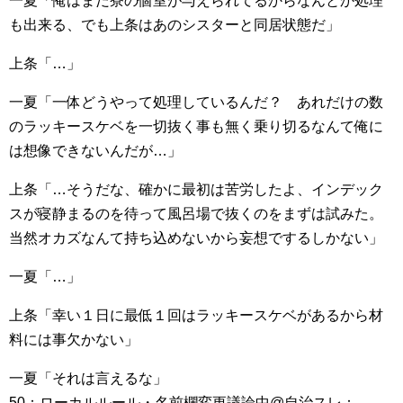
一夏「俺はまだ寮の個室が与えられてるからなんとか処理
も出来る、でも上条はあのシスターと同居状態だ」
上条「…」
一夏「一体どうやって処理しているんだ？ あれだけの数
のラッキースケベを一切抜く事も無く乗り切るなんて俺に
は想像できないんだが…」
上条「…そうだな、確かに最初は苦労したよ、インデック
スが寝静まるのを待って風呂場で抜くのをまずは試みた。
当然オカズなんて持ち込めないから妄想でするしかない」
一夏「…」
上条「幸い１日に最低１回はラッキースケベがあるから材
料には事欠かない」
一夏「それは言えるな」
50：ローカルルール・名前欄変更議論中@自治スレ：