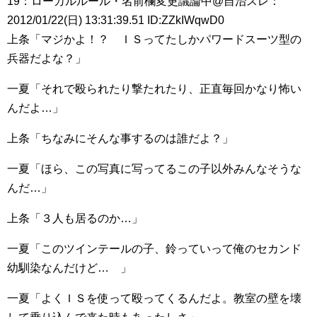
19：ローカルルール・名前欄変更議論中@自治スレ：
2012/01/22(日) 13:31:39.51 ID:ZZkIWqwD0
上条「マジかよ！？ ＩＳってたしかパワードスーツ型の
兵器だよな？」
一夏「それで殴られたり撃たれたり、正直毎回かなり怖い
んだよ…」
上条「ちなみにそんな事するのは誰だよ？」
一夏「ほら、この写真に写ってるこの子以外みんなそうな
んだ…」
上条「３人も居るのか…」
一夏「このツインテールの子、鈴っていって俺のセカンド
幼馴染なんだけど… 」
一夏「よくＩＳを使って殴ってくるんだよ。教室の壁を壊