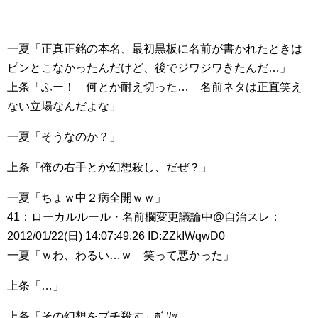
一夏「正真正銘の本名、最初黒板に名前が書かれたときは
ピンとこなかったんだけど、後でジワジワきたんだ…」
上条「ふー！ 何とか耐え切った… 名前ネタは正直笑え
ない立場なんだよな」
一夏「そうなのか？」
上条「俺の右手とか幻想殺し、だぜ？」
一夏「ちょｗ中２病全開ｗｗ」
41：ローカルルール・名前欄変更議論中@自治スレ：
2012/01/22(日) 14:07:49.26 ID:ZZkIWqwD0
一夏「ｗわ、わるい…ｗ 笑って悪かった」
上条「…」
上条「その幻想をブチ殺す」ﾎﾞｿｯ…