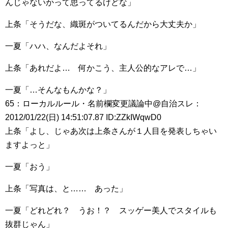
んじゃないかって思ってるけどな」
上条「そうだな、織斑がついてるんだから大丈夫か」
一夏「ハハ、なんだよそれ」
上条「あれだよ… 何かこう、主人公的なアレで…」
一夏「…そんなもんかな？」
65：ローカルルール・名前欄変更議論中@自治スレ：
2012/01/22(日) 14:51:07.87 ID:ZZkIWqwD0
上条「よし、じゃあ次は上条さんが１人目を発表しちゃい
ますよっと」
一夏「おう」
上条「写真は、と…… あった」
一夏「どれどれ？ うお！？ スッゲー美人でスタイルも
抜群じゃん」