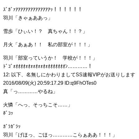
ｽﾞｶﾞｧｱｱｱｱｱｱｱｱｱｱｱｱｱｱｯ！！！！！！
羽川「きゃぁああっ」
雪歩「ひぃい！？ 真ちゃん！！？」
月火「あぁあ！！ 私の部室が！！！」
羽川「部室っていうか！ 学校が！！！」
ﾄﾞｺﾞｫｵｵｵｵｫｵｫｫｵｫｫｵｫｵｵｵｵｵｵｵﾝ…………！
12: 以下、名無しにかわりましてSS速報VIPがお送りします
2016/08/09(火) 20:59:17.29 ID:q9FhOTes0
真「っ…………やるね」
火憐「へっ、そっちこそ……」
ﾎﾞｺｯ
ｶﾞﾗｶﾞﾗｯ
羽川「げほっ、ごほっ…………こらぁああ！！！」