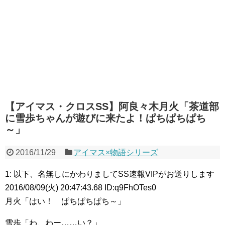
【アイマス・クロスSS】阿良々木月火「茶道部
に雪歩ちゃんが遊びに来たよ！ぱちぱちぱち
～」
2016/11/29
アイマス×物語シリーズ
1: 以下、名無しにかわりましてSS速報VIPがお送りします
2016/08/09(火) 20:47:43.68 ID:q9FhOTes0
月火「はい！ ぱちぱちぱち～」
雪歩「わ、わー……い？」