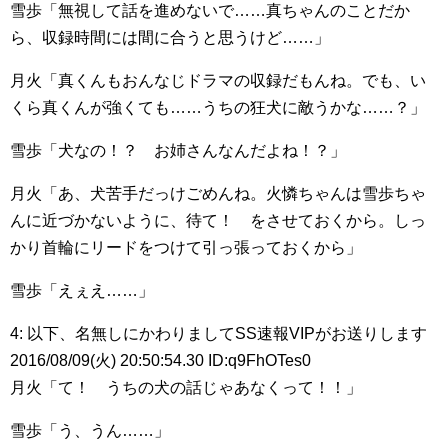
雪歩「無視して話を進めないで……真ちゃんのことだか
ら、収録時間には間に合うと思うけど……」
月火「真くんもおんなじドラマの収録だもんね。でも、い
くら真くんが強くても……うちの狂犬に敵うかな……？」
雪歩「犬なの！？ お姉さんなんだよね！？」
月火「あ、犬苦手だっけごめんね。火憐ちゃんは雪歩ちゃ
んに近づかないように、待て！ をさせておくから。しっ
かり首輪にリードをつけて引っ張っておくから」
雪歩「えぇえ……」
4: 以下、名無しにかわりましてSS速報VIPがお送りします
2016/08/09(火) 20:50:54.30 ID:q9FhOTes0
月火「て！ うちの犬の話じゃあなくって！！」
雪歩「う、うん……」