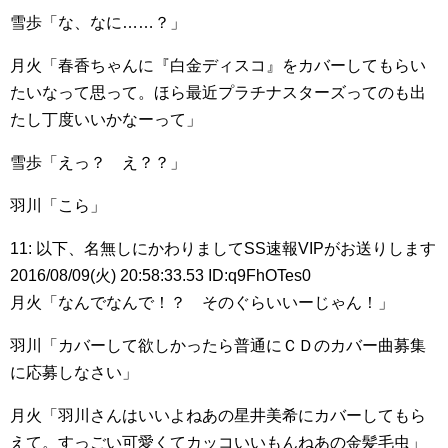
雪歩「な、なに……？」
月火「春香ちゃんに『白金ディスコ』をカバーしてもらい
たいなって思って。ほら最近プラチナスターズってのも出
たし丁度いいかなーって」
雪歩「えっ？ え？？」
羽川「こら」
11: 以下、名無しにかわりましてSS速報VIPがお送りします
2016/08/09(火) 20:58:33.53 ID:q9FhOTes0
月火「なんでなんで！？ そのぐらいいーじゃん！」
羽川「カバーして欲しかったら普通にＣＤのカバー曲募集
に応募しなさい」
月火「羽川さんはいいよねあの星井美希にカバーしてもら
えて。すっごい可愛くてカッコいいもんねあの金髪毛虫」