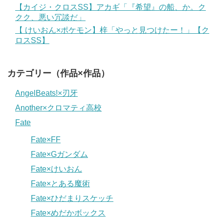
【カイジ・クロスSS】アカギ「『希望』の船、か。ク
クク、悪い冗談だ」
【 けいおん×ポケモン】梓「やっと見つけたー！」【ク
ロスSS】
カテゴリー（作品×作品）
AngelBeats!×刃牙
Another×クロマティ高校
Fate
Fate×FF
Fate×Gガンダム
Fate×けいおん
Fate×とある魔術
Fate×ひだまりスケッチ
Fate×めだかボックス