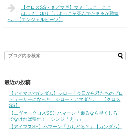
【クロスSS・まどマギ】マミ「…こ、ここ
は…？」ゆり「…ようこそ死んでたまるか戦線
へ」【エンジェルビーツ】
最近の投稿
【アイマス×ガンダム】シロー「今日から君たちのプロ
デューサーになった、シロー・アマダだ。」【クロス
SS】
【エヴァ・クロスSS】ハマーン「乗るなら早くしろ。
でなければ帰れ！」シンジ「えっ」
【アイマスSS】ハマーン「ぷちどる？」【ガンダム】