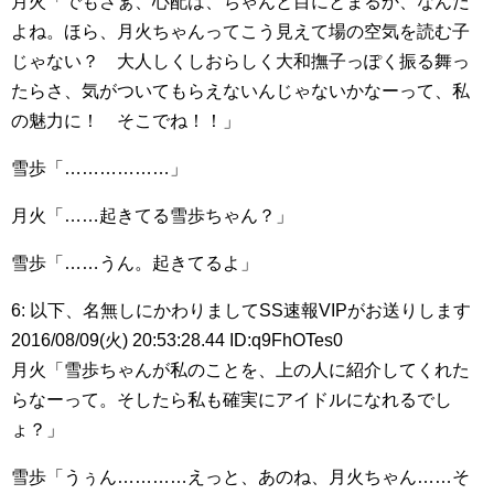
月火「でもさぁ、心配は、ちゃんと目にとまるか、なんだ
よね。ほら、月火ちゃんってこう見えて場の空気を読む子
じゃない？ 大人しくしおらしく大和撫子っぽく振る舞っ
たらさ、気がついてもらえないんじゃないかなーって、私
の魅力に！ そこでね！！」
雪歩「………………」
月火「……起きてる雪歩ちゃん？」
雪歩「……うん。起きてるよ」
6: 以下、名無しにかわりましてSS速報VIPがお送りします
2016/08/09(火) 20:53:28.44 ID:q9FhOTes0
月火「雪歩ちゃんが私のことを、上の人に紹介してくれた
らなーって。そしたら私も確実にアイドルになれるでし
ょ？」
雪歩「うぅん…………えっと、あのね、月火ちゃん……そ