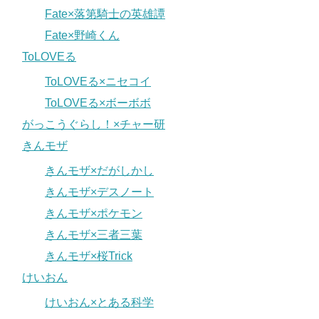
Fate×落第騎士の英雄譚
Fate×野崎くん
ToLOVEる
ToLOVEる×ニセコイ
ToLOVEる×ボーボボ
がっこうぐらし！×チャー研
きんモザ
きんモザ×だがしかし
きんモザ×デスノート
きんモザ×ポケモン
きんモザ×三者三葉
きんモザ×桜Trick
けいおん
けいおん×とある科学