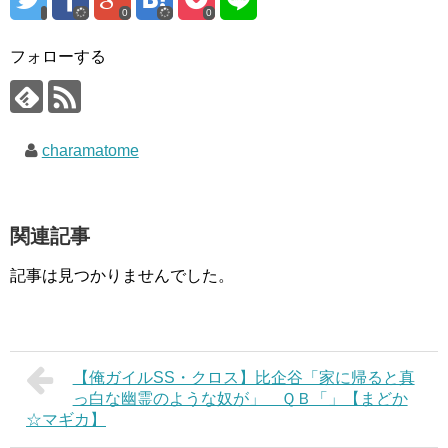
0
0
フォローする
charamatome
関連記事
記事は見つかりませんでした。
【俺ガイルSS・クロス】比企谷「家に帰ると真
っ白な幽霊のような奴が」 ＱＢ「」【まどか
☆マギカ】