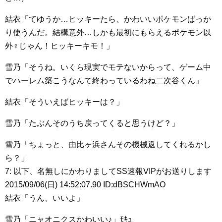
結衣「てゆうか…ヒッキーたら、かわいいポケモンばっか
り使うんだ。結構意外…しかも最初にもらえるポケモン以
外♀じゃん！ヒッキーキモ！」
雪乃「そうね。いくら現実でモテないからって、ゲーム中
でハーレム築こうなんて終わっているわね二次谷くん」
結衣「そういえばヒッキーは？」
雪乃「たぶんそのうち戻ってくると思うけど？」
雪乃「ちょっと、由比ヶ浜さんその機械返してくれるかし
ら？」
7: 以下、名無しにかわりましてSS速報VIPがお送りします
2015/09/06(日) 14:52:07.90 ID:dBSCHWmAO
結衣「うん、いいよ」
雪乃「ニャオニクスかわいい♪」ﾓｷｭ