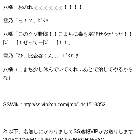
八幡「おのれぇぇぇぇぇぇ！！！！」
雪乃「っ！？」ﾋﾞｸｯ
八幡「このクソ野郎！！こまちに毒を浴びせやがった！！
[ﾋﾟｰｰｰ]！ぜってー[ﾋﾟｰｰｰ]！！」
雪乃「ひ、比企谷くん…」ﾋﾞｸﾋﾞｸ
八幡（こまち少し休んでいてくれ…あとで治してやるから
な）
SSWiki : http://ss.vip2ch.com/jmp/1441518352
2: 以下、名無しにかわりましてSS速報VIPがお送りします
2015/09/06(日) 14:46:24.04 ID:dBSCHWmAO