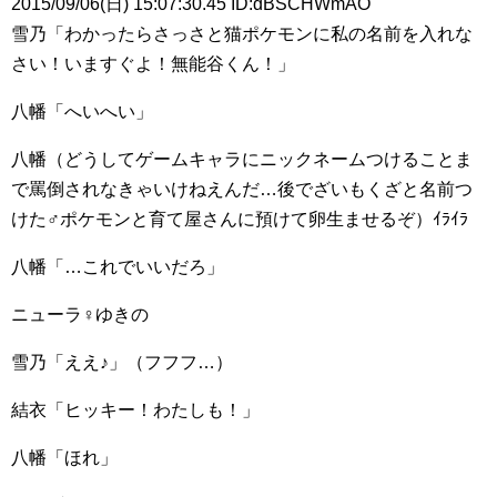
2015/09/06(日) 15:07:30.45 ID:dBSCHWmAO
雪乃「わかったらさっさと猫ポケモンに私の名前を入れな
さい！いますぐよ！無能谷くん！」
八幡「へいへい」
八幡（どうしてゲームキャラにニックネームつけることま
で罵倒されなきゃいけねえんだ…後でざいもくざと名前つ
けた♂ポケモンと育て屋さんに預けて卵生ませるぞ）ｲﾗｲﾗ
八幡「…これでいいだろ」
ニューラ♀ゆきの
雪乃「ええ♪」（フフフ…）
結衣「ヒッキー！わたしも！」
八幡「ほれ」