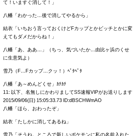
て！いますぐ消して！」
八幡「わかった…後で消してやるから」
結衣「いちおう言っておくけどFカップとかビッチとかに変
えてもダメだからね！」
八幡「あ、ああ…」（ちっ、気づいたか…由比ヶ浜のくせ
に生意気よ）
雪乃（F…Fカップ…クッ！）ﾍﾟﾀﾍﾟﾀ
八幡「あ～めんどくせ」ｶﾁｶﾁ
11: 以下、名無しにかわりましてSS速報VIPがお送りします
2015/09/06(日) 15:05:33.73 ID:dBSCHWmAO
八幡「ほら、おわったぞ」
結衣「たしかに消してあるね」
雪乃「そうね。ところで新しいポケモンに私の名前入れた