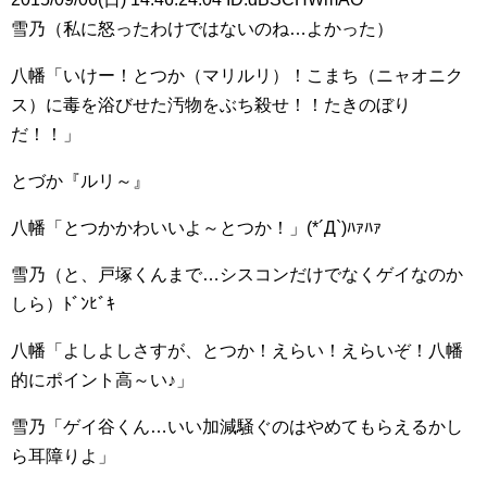
雪乃（私に怒ったわけではないのね…よかった）
八幡「いけー！とつか（マリルリ）！こまち（ニャオニク
ス）に毒を浴びせた汚物をぶち殺せ！！たきのぼり
だ！！」
とづか『ルリ～』
八幡「とつかかわいいよ～とつか！」(*´Д`)ﾊｧﾊｧ
雪乃（と、戸塚くんまで…シスコンだけでなくゲイなのか
しら）ﾄﾞﾝﾋﾞｷ
八幡「よしよしさすが、とつか！えらい！えらいぞ！八幡
的にポイント高～い♪」
雪乃「ゲイ谷くん…いい加減騒ぐのはやめてもらえるかし
ら耳障りよ」