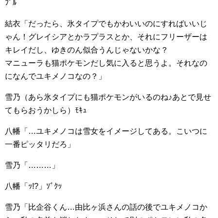
ﾌﾞﾙ
結衣「だったら、氷タイプでもかわいいのにすればいいじ
ゃん！グレイシアとかラプラスとか、それにフリーザーは
キレイだし、ゆきのん似合うんじゃないかな？
マニューラも猫ポケモンだし気に入ると思うよ。それなの
になんでユキメノコなの？」
雪乃（あら氷タイプにも猫ポケモンがいるのね♪あとで見せ
てもらおうかしら）ﾓｷｭ
八幡「…ユキメノコは雪女をイメージしてある。こいつに
一番ピッタリだろ」
雪乃「………」
八幡「ｯ!?」ｿﾞｸｯ
雪乃「比企谷くん…由比ヶ浜さんの話の後でユキメノコか