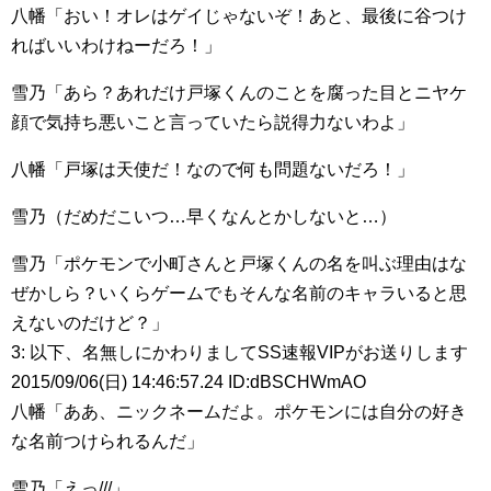
八幡「おい！オレはゲイじゃないぞ！あと、最後に谷つけ
ればいいわけねーだろ！」
雪乃「あら？あれだけ戸塚くんのことを腐った目とニヤケ
顔で気持ち悪いこと言っていたら説得力ないわよ」
八幡「戸塚は天使だ！なので何も問題ないだろ！」
雪乃（だめだこいつ…早くなんとかしないと…）
雪乃「ポケモンで小町さんと戸塚くんの名を叫ぶ理由はな
ぜかしら？いくらゲームでもそんな名前のキャラいると思
えないのだけど？」
3: 以下、名無しにかわりましてSS速報VIPがお送りします
2015/09/06(日) 14:46:57.24 ID:dBSCHWmAO
八幡「ああ、ニックネームだよ。ポケモンには自分の好き
な名前つけられるんだ」
雪乃「えっ///」