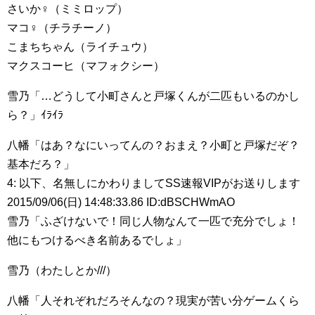
さいか♀（ミミロップ）
マコ♀（チラチーノ）
こまちちゃん（ライチュウ）
マクスコーヒ（マフォクシー）
雪乃「…どうして小町さんと戸塚くんが二匹もいるのかし
ら？」ｲﾗｲﾗ
八幡「はあ？なにいってんの？おまえ？小町と戸塚だぞ？
基本だろ？」
4: 以下、名無しにかわりましてSS速報VIPがお送りします
2015/09/06(日) 14:48:33.86 ID:dBSCHWmAO
雪乃「ふざけないで！同じ人物なんて一匹で充分でしょ！
他にもつけるべき名前あるでしょ」
雪乃（わたしとか///）
八幡「人それぞれだろそんなの？現実が苦い分ゲームくら