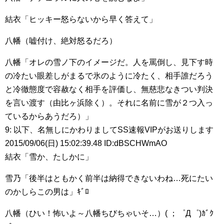
結衣「ヒッキー怒らないから早く答えて」
八幡（嘘付け、絶対怒るだろ）
八幡「オレの雪ノ下のイメージだ。人を罵倒し、見下す時
の冷たい眼差しがまるで氷のように冷たく、相手誰だろう
と冷徹態度で容赦なく相手を評価し、無慈悲なきつい判決
を言い渡す（由比ヶ浜除く）。それに名前に雪が２つ入っ
ているからあうだろ）」
9: 以下、名無しにかわりましてSS速報VIPがお送りします
2015/09/06(日) 15:02:39.48 ID:dBSCHWmAO
結衣「雪か、たしかに」
雪乃「後半はともかく前半は納得できないわね…死にたい
のかしらこの男は」ｷﾞﾛ
八幡（ひい！怖いよ～八幡ちびちゃいそ…）( ；゜Д゜)ｶﾞｸ