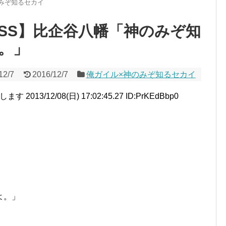
みぞ知るセカイ
SS】比企谷八幡「神のみぞ知
。」
12/7
2016/12/7
俺ガイル×神のみぞ知るセカイ
013/12/08(日) 17:02:45.27 ID:PrKEdBbp0
よ。」