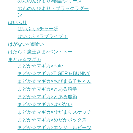
のんのんびより×物語シリーズ
のんのんびより・ブラックラグー
ン
はいふり
はいふり×チャー研
はいふり×ラブライブ！
はがない×嘘喰い
はたらく魔王さま×ベン・トー
まどか☆マギカ
まどか☆マギカ×Fate
まどか☆マギカ×TIGER＆BUNNY
まどか☆マギカ×ちびまる子ちゃん
まどか☆マギカ×とある科学
まどか☆マギカ×とある魔術
まどか☆マギカ×はがない
まどか☆マギカ×ひだまりスケッチ
まどか☆マギカ×めだかボックス
まどか☆マギカ×エンジェルビーツ