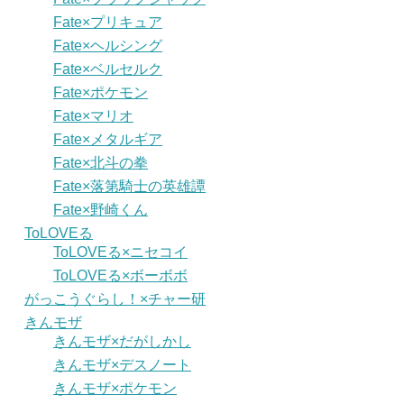
Fate×プリキュア
Fate×ヘルシング
Fate×ベルセルク
Fate×ポケモン
Fate×マリオ
Fate×メタルギア
Fate×北斗の拳
Fate×落第騎士の英雄譚
Fate×野崎くん
ToLOVEる
ToLOVEる×ニセコイ
ToLOVEる×ボーボボ
がっこうぐらし！×チャー研
きんモザ
きんモザ×だがしかし
きんモザ×デスノート
きんモザ×ポケモン