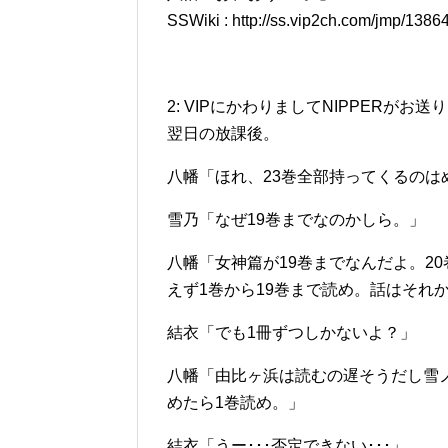
SSWiki : http://ss.vip2ch.com/jmp/138
2: VIPにかわりましてNIPPERがお送りします(SS
翌日の放課後。
八幡「ほれ、23巻全部持ってくるのは
雪乃「なぜ19巻までなのかしら。」
八幡「女神篇が19巻までなんだよ。2
えず1巻から19巻まで読め。話はそれ
結衣「でも1冊ずつしかないよ？」
八幡「由比ヶ浜は読むの遅そうだし雪
めたら1巻読め。」
結衣「うー･･･否定できない･･･」