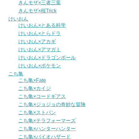
きんモザ×三者三葉
きんモザ×桜Trick
けいおん
けいおん×とある科学
けいおん×とらドラ
けいおん×アカギ
けいおん×アマガミ
けいおん×ドラゴンボール
けいおん×ポケモン
こち亀
こち亀×Fate
こち亀×カイジ
こち亀×コードギアス
こち亀×ジョジョの奇妙な冒険
こち亀×ストパン
こち亀×テラフォーマーズ
こち亀×ハンターハンター
こち亀×バイオハザード