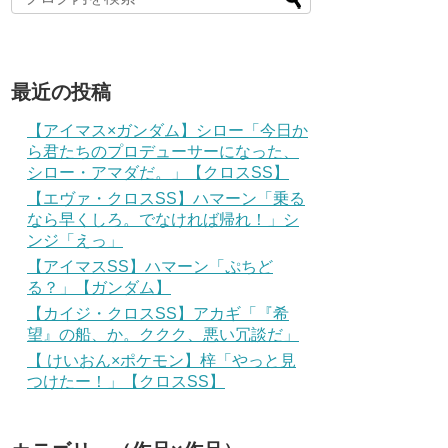
最近の投稿
【アイマス×ガンダム】シロー「今日か
ら君たちのプロデューサーになった、
シロー・アマダだ。」【クロスSS】
【エヴァ・クロスSS】ハマーン「乗る
なら早くしろ。でなければ帰れ！」シ
ンジ「えっ」
【アイマスSS】ハマーン「ぷちど
る？」【ガンダム】
【カイジ・クロスSS】アカギ「『希
望』の船、か。ククク、悪い冗談だ」
【 けいおん×ポケモン】梓「やっと見
つけたー！」【クロスSS】