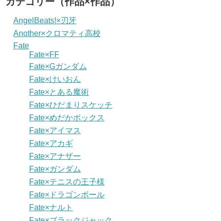
カテゴリー（作品×作品）
AngelBeats!×刃牙
Another×クロマティ高校
Fate
Fate×FF
Fate×Gガンダム
Fate×けいおん
Fate×とある魔術
Fate×ひだまりスケッチ
Fate×めだかボックス
Fate×アイマス
Fate×アカギ
Fate×アナザー
Fate×ガンダム
Fate×テニスの王子様
Fate×ドラゴンボール
Fate×ナルト
Fate×ブラックジャック