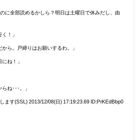
なのに全部読めるかしら？明日は土曜日で休みだし、由
行く！」
だから。戸締りはお願いするわ。」
日にね！」
らね･･･。」
L) 2013/12/08(日) 17:19:23.69 ID:PrKEdBbp0
」