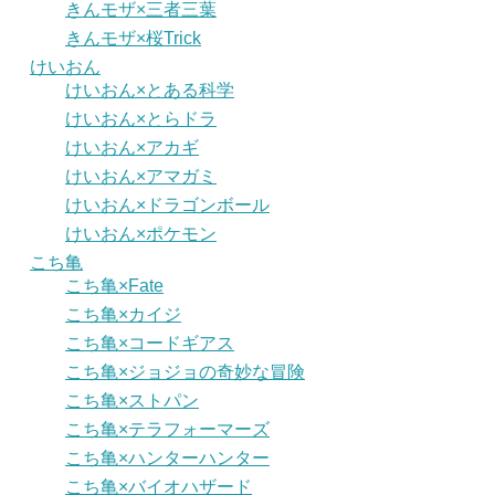
きんモザ×三者三葉
きんモザ×桜Trick
けいおん
けいおん×とある科学
けいおん×とらドラ
けいおん×アカギ
けいおん×アマガミ
けいおん×ドラゴンボール
けいおん×ポケモン
こち亀
こち亀×Fate
こち亀×カイジ
こち亀×コードギアス
こち亀×ジョジョの奇妙な冒険
こち亀×ストパン
こち亀×テラフォーマーズ
こち亀×ハンターハンター
こち亀×バイオハザード