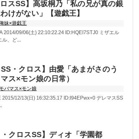
ロスSS】高坂桐乃「私の兄が真の銀
なわけがない」【遊戯王】
俺妹×遊戯王
A 2014/09/06(土) 22:10:22.24 ID:HQEI7STJ0 ミザエル
、ど...
SS・クロス】由愛「あまがさのう
マス×モン娘の日常）
モバマス×モン娘
 2015/12/13(日) 16:32:35.17 ID:I94EPwx+0 デレマスSS
.
・クロスSS】ディオ「学園都