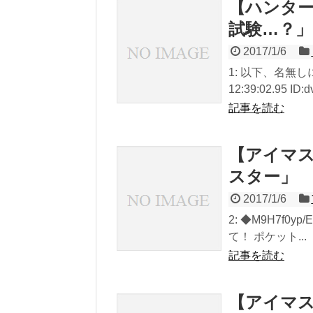
【ハンター
試験…？
2017/1/6
1: 以下、名無しに
12:39:02.95 ID
記事を読む
【アイマス
スター」
2017/1/6
2: ◆M9H7f0yp/
て！ ポケット...
記事を読む
【アイマ