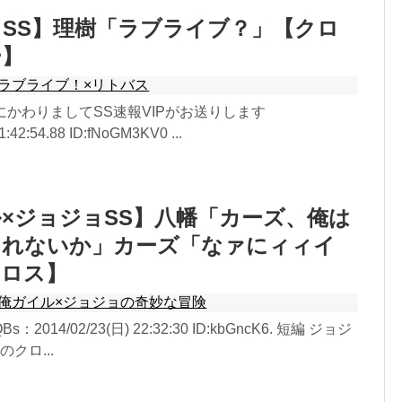
SS】理樹「ラブライブ？」【クロ
ー】
ラブライブ！×リトバス
しにかわりましてSS速報VIPがお送りします
1:42:54.88 ID:fNoGM3KV0 ...
×ジョジョSS】八幡「カーズ、俺は
くれないか」カーズ「なァにィィイ
クロス】
俺ガイル×ジョジョの奇妙な冒険
Bs：2014/02/23(日) 22:32:30 ID:kbGncK6. 短編 ジョジ
クロ...