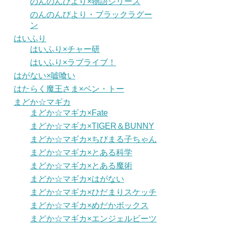
のんのんびより×物語シリーズ
のんのんびより・ブラックラグー
ン
はいふり
はいふり×チャー研
はいふり×ラブライブ！
はがない×嘘喰い
はたらく魔王さま×ベン・トー
まどか☆マギカ
まどか☆マギカ×Fate
まどか☆マギカ×TIGER＆BUNNY
まどか☆マギカ×ちびまる子ちゃん
まどか☆マギカ×とある科学
まどか☆マギカ×とある魔術
まどか☆マギカ×はがない
まどか☆マギカ×ひだまりスケッチ
まどか☆マギカ×めだかボックス
まどか☆マギカ×エンジェルビーツ