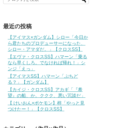
最近の投稿
【アイマス×ガンダム】シロー「今日か
ら君たちのプロデューサーになった、
シロー・アマダだ。」【クロスSS】
【エヴァ・クロスSS】ハマーン「乗る
なら早くしろ。でなければ帰れ！」シ
ンジ「えっ」
【アイマスSS】ハマーン「ぷちど
る？」【ガンダム】
【カイジ・クロスSS】アカギ「『希
望』の船、か。ククク、悪い冗談だ」
【 けいおん×ポケモン】梓「やっと見
つけたー！」【クロスSS】