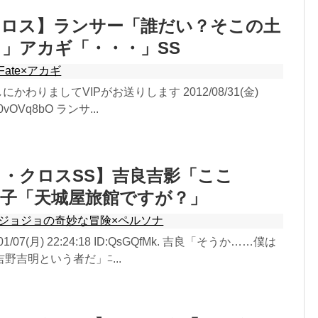
・クロス】ランサー「誰だい？そこの土
」アカギ「・・・」SS
Fate×アカギ
にかわりましてVIPがお送りします 2012/08/31(金)
:40vOVq8bO ランサ...
・クロスSS】吉良吉影「ここ
雪子「天城屋旅館ですが？」
ジョジョの奇妙な冒険×ペルソナ
1/07(月) 22:24:18 ID:QsGQfMk. 吉良「そうか……僕は
野吉明という者だ」ﾆ...