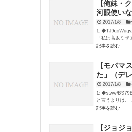
【俺妹・ク
河眼使い
2017/1/8
1: ◆TJ9qoWuqv
「私は高坂ミザエル
記事を読む
【モバマス
た」（デレ
2017/1/8
1: ◆stww/BS79E
と言うよりは、 ..
記事を読む
【ジョジョ