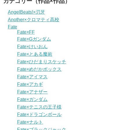
カテゴリー（作品×作品）
AngelBeats!×刃牙
Another×クロマティ高校
Fate
Fate×FF
Fate×Gガンダム
Fate×けいおん
Fate×とある魔術
Fate×ひだまりスケッチ
Fate×めだかボックス
Fate×アイマス
Fate×アカギ
Fate×アナザー
Fate×ガンダム
Fate×テニスの王子様
Fate×ドラゴンボール
Fate×ナルト
Fate×ブラックジャック