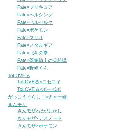
Fate×プリキュア
Fate×ヘルシング
Fate×ベルセルク
Fate×ポケモン
Fate×マリオ
Fate×メタルギア
Fate×北斗の拳
Fate×落第騎士の英雄譚
Fate×野崎くん
ToLOVEる
ToLOVEる×ニセコイ
ToLOVEる×ボーボボ
がっこうぐらし！×チャー研
きんモザ
きんモザ×だがしかし
きんモザ×デスノート
きんモザ×ポケモン